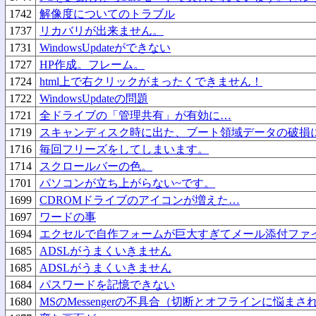
1742
解像度についてのトラブル
1737
リカバリが出来ません。
1731
WindowsUpdateができない
1727
HP作成。フレーム。
1724
html上で右クリックがまったくできません！
1722
WindowsUpdateの問題
1721
全ドライブの「管理共有」が有効に…
1719
スキャンディスク時に出た、ブート領域データの破損
1716
毎回フリーズをしてしまいます。
1714
スクロールバーの色。
1701
パソコンが立ち上がらない~です。
1699
CDROMドライブのアイコンが増えた…
1697
ワードの事
1694
エクセルで自作フォームが巨大すぎてメール添付ファ
1685
ADSLがうまくいきません
1685
ADSLがうまくいきません
1684
パスワードを記憶できない
1680
MSのMessengerの不具合（切断とオフラインに悩ま