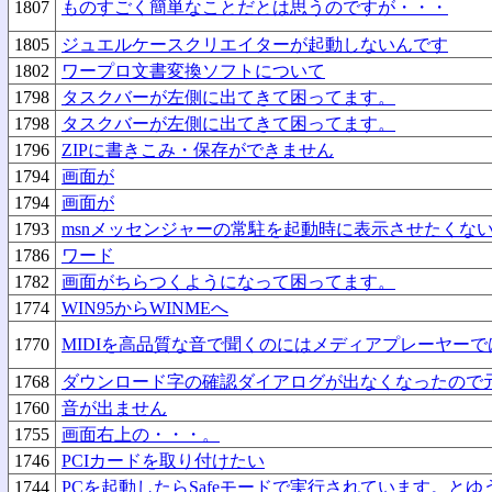
1807
ものすごく簡単なことだとは思うのですが・・・
1805
ジュエルケースクリエイターが起動しないんです
1802
ワープロ文書変換ソフトについて
1798
タスクバーが左側に出てきて困ってます。
1798
タスクバーが左側に出てきて困ってます。
1796
ZIPに書きこみ・保存ができません
1794
画面が
1794
画面が
1793
msnメッセンジャーの常駐を起動時に表示させたくな
1786
ワード
1782
画面がちらつくようになって困ってます。
1774
WIN95からWINMEへ
1770
MIDIを高品質な音で聞くのにはメディアプレーヤーで
1768
ダウンロード字の確認ダイアログが出なくなったので
1760
音が出ません
1755
画面右上の・・・。
1746
PCIカードを取り付けたい
1744
PCを起動したらSafeモードで実行されています。と