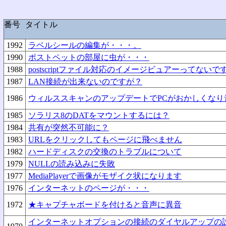
番号
タイトル
1992
ラベルシールの編集が・・・。
1990
ポストペットの部屋に虫が・・・
1988
postscriptファイル対応のイメージビュアーってないで
1987
LAN接続が出来ないのですが？
1986
ウィルススキャンのアップデートでPCがおかしくなり
1985
ソラリス8のDATをマウントするには？
1984
共有が突然不可能に？
1983
URLをクリックしてもページに飛べません
1982
ハードディスクの交換のトラブルについて
1979
NULLの読み込みに失敗
1977
MediaPlayerで画像がモザイク状になります
1976
インターネットのページが・・・
1972
★キャプチャボードを付けると音声に異音
インターネットオプションの接続のダイヤルアップの