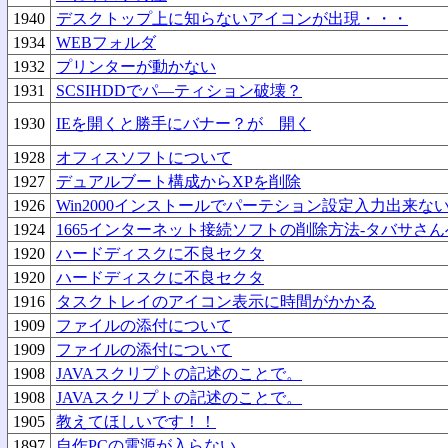
1940
デスクトップ上に知らないアイコンが出現・・・
1934
WEBフォルダ
1932
プリンターが動かない
1931
SCSIHDDでパ―ティション破壊？
1930
IEを開くと勝手にバナー？が 開く
1928
オフィスソフトについて
1927
デュアルブート構成からXPを削除
1926
Win2000インストールでパーテション設定入力出来な
1924
1665インターネット接続ソフトの削除方法-タバサさ
1920
ハードディスクに不良セクタ
1920
ハードディスクに不良セクタ
1916
タスクトレイのアイコン表示に時間がかかる
1909
ファイルの添付について
1909
ファイルの添付について
1908
JAVAスクリプトの記述のことで。
1908
JAVAスクリプトの記述のことで。
1905
教えてほしいです！！
1897
自作PCの電源が入らない