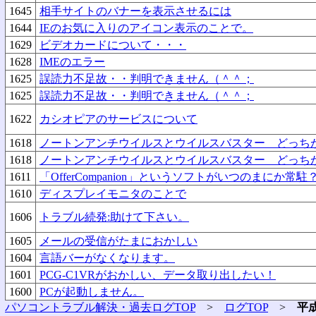
1645
相手サイトのバナーを表示させるには
1644
IEのお気に入りのアイコン表示のことで。
1629
ビデオカードについて・・・
1628
IMEのエラー
1625
誤読力不足故・・判明できません（＾＾；
1625
誤読力不足故・・判明できません（＾＾；
1622
カシオピアのサービスについて
1618
ノートンアンチウイルスとウイルスバスター どっち
1618
ノートンアンチウイルスとウイルスバスター どっち
1611
「OfferCompanion」というソフトがいつのまにか常駐
1610
ディスプレイモニタのことで
1606
トラブル続発:助けて下さい。
1605
メールの受信がたまにおかしい
1604
言語バーがなくなります。
1601
PCG-C1VRがおかしい、データ取り出したい！
1600
PCが起動しません。
パソコントラブル解決・過去ログTOP
>
ログTOP
>
平成