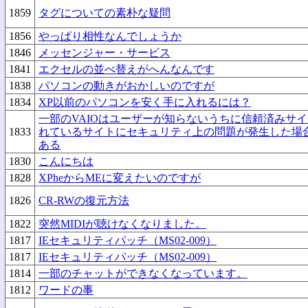
1859
タグについての素朴な疑問
1856
やっぱり相性なんでしょうか
1846
メッセンジャー・サービス
1841
エクセルの並べ替えがへんなんです
1838
パソコンの動きがおかしいのですが
1834
XP以前のパソコンを安く手に入れるには？
一部のVAIOはユーザーが知らないうちに信頼済みサ
1833
れているサイトにセキュリティ上の問題が発生した場
ある
1830
こんにちは
1828
XPheからMEに変えたいのですが
1826
CR-RWの復元方法
1822
突然MIDIが聴けなくなりました。
1817
IEセキュリティパッチ（MS02-009）
1817
IEセキュリティパッチ（MS02-009）
1814
一部のチャットができなくなっています。
1812
ワードの事