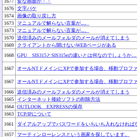
1677
変な画面が・・
1676
文字バケ
1674
画像の取り戻し方
1673
マニュアルで解らない言葉が...。
1673
マニュアルで解らない言葉が...。
1670
送信済みのメールフォルダのメールが消えてしまう
1669
クライアントから開けないWEBページがある
1668
GPU SIS315とSIS315eの違いとは何なのでしょうか
1667
オールNTドメインにXPで参加する場合、移動プロフ
1667
オールNTドメインにXPで参加する場合、移動プロフ
1666
送信済みのメールフォルダのメールが消えてしまう
1665
インターネット接続ソフトの削除方法
1664
OUTLOOK EXPRESSの保存
1663
TCP/IPについて
1661
ダイアルアップでパスワードをいちいち入れなければ
1657
マーティンローレンスという画家を探しています。