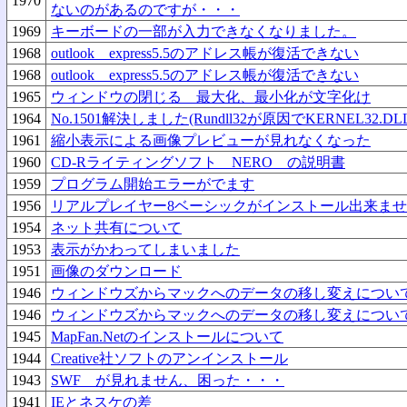
1970
ないのがあるのですが・・・
1969
キーボードの一部が入力できなくなりました。
1968
outlook express5.5のアドレス帳が復活できない
1968
outlook express5.5のアドレス帳が復活できない
1965
ウィンドウの閉じる 最大化、最小化が文字化け
1964
No.1501解決しました(Rundll32が原因でKERNEL32.
1961
縮小表示による画像プレビューが見れなくなった
1960
CD-Rライティングソフト NERO の説明書
1959
プログラム開始エラーがでます
1956
リアルプレイヤー8ベーシックがインストール出来ま
1954
ネット共有について
1953
表示がかわってしまいました
1951
画像のダウンロード
1946
ウィンドウズからマックへのデータの移し変えについ
1946
ウィンドウズからマックへのデータの移し変えについ
1945
MapFan.Netのインストールについて
1944
Creative社ソフトのアンインストール
1943
SWF が見れません、困った・・・
1941
IEとネスケの差