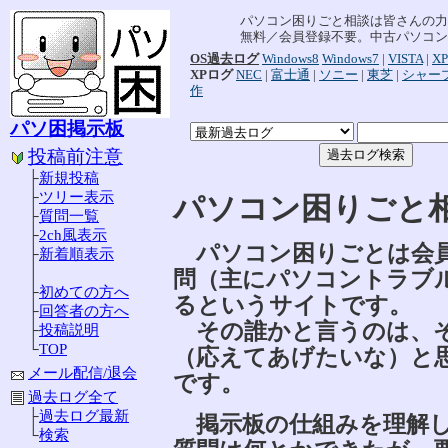
パソコン困りごと相談は皆さんの力
無料／会員登録不要。中古パソコン
OS過去ログ
Windows8
Windows7
|
VISTA
|
XP
XPログ
NEC
|
富士通
|
ソニー
|
東芝
|
シャー
作
パソ困掲示板
投稿前注意
├
新規投稿
├
ツリー表示
パソコン困りご
├
質問一覧
├
2ch風表示
パソコン困りごとは会員
├
新着順表示
│
問（主にパソコントラブ
├
初めての方へ
るというサイトです。
├
回答者の方へ
その誰かと言うのは、そ
├
投稿説明
└
TOP
（応えてあげたいな）と
メール配信/退会
です。
過去ログ全て
├
過去ログ最新
掲示板の仕組みを理解し
└
検索