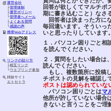
質問は何とかできたが、
運営会社
回答が欲しくてマルチポ
├
管理体制
期に書き込むこと）なさ
├
運営ポリシー
└
管理者へメール
回答者は決まった方にな
├
よくある質問
毎回違います。そういっ
└
感謝の声
いと思ったりしています
携帯Webアドレス
１．パソコン困りごと相
を読んでください。
２．質問をしたい場合は
リンクの貼り方
読んでください。
├
相互リンク
└
ウエブリング参加
もし、複数箇所に投稿し
姉妹サイト
チポストの見解を確認し
エトセトラ
ポストは認められていな
パソコン困りごとは
マ
他所が許していない場合
きないと言うことをご理