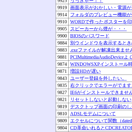
9925
うっぎゃー！！
9919
画面表示がおかしい・電源が
9914
フォルダのプレビュー機能が
9910
WORDで作ったポスターを
9905
スピーカーから煙が・・・
9900
BIOSのパスワード
9884
別ウインドウを表示するとき
9883
.exeファイルが解凍出来ませ
9881
PCIMultimediaAudioDevi
9874
WINDOWSXPインストー
9871
増設HDが遅い
9843
ユーザー登録を外したい。
9835
右クリックでエラーがでます
9827
IE6がインストールできませ
9821
リセットしないと起動しない
9819
デスクトップ画面の印刷のし
9810
ADSLモデムについて
9809
エクセルについて関数（date
9804
CD革命いれるとCDCREAT