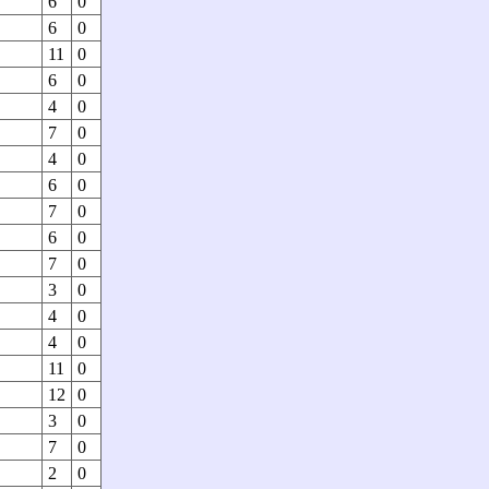
6
0
6
0
11
0
6
0
4
0
7
0
4
0
6
0
7
0
6
0
7
0
3
0
4
0
4
0
11
0
12
0
3
0
7
0
2
0