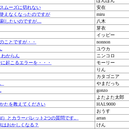
ぽんぽん
スムーズに切れない
安在
使えなくなったのですが
miru
印刷したいのですが…
八木
芽衣
イッピー
のことですが・・
nonnon
ん
ユウカ
ceよくわからん
ニンコロ
ル時に起こるエラーを・・・
モーリー
りん
カタゴニア
。
やまだっち
ん
gonzo
よたよた太郎
かたを教えてください
HAL9000
おうす
dif）とカラーパレット2つの質問です。
arran
ORはおかしくなる？
けん