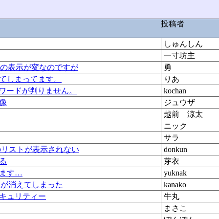
投稿者
しゅんしん
一寸坊主
信日時の表示が変なのですが
勇
てしまってます。
りあ
ンパスワードが判りません。
kochan
像
ジュウザ
越前 涼太
ニック
サラ
先のリストが表示されない
donkun
る
芽衣
ます…
yuknak
elが消えてしまった
kanako
セキュリティー
牛丸
まさこ