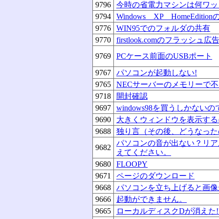
9796
今時の省電力マシンは何ワッ
9794
Windows XP HomeEdi
9776
WIN95でのフォルダの共有
9770
firstlook.comのフラ
9769
PCケース前面のUSBポート
9767
パソコンが起動しない!
9765
NECサーバーのメモリーで不
9718
開封確認
9697
windows98を買うしかな
9690
大きくウィンドウを表示する
9688
独り言（その後、どうなった
パソコンの音が出ない？リア
9682
えてください。
9680
FLOOPY
9671
ページのダウンロード
9668
パソコンを立ち上げると画像
9666
起動ができません。
9665
ローカルディスクDが消えた!