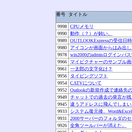
番号
タイトル
9998
CPUメモリ
9990
動作（？）が鈍い。
9989
OUTLOOKExpressの受
9980
アイコンが画面からはみ出し
9978
win2000のadminログイ
9966
マイピクチャーのサンプル画
9961
一太郎の文字化け？
9956
タイピングソフト
9954
CATVについて
9952
Outlookの新規作成で連絡
9949
チャットでの過去の発言が残
9945
違うアドレスに飛んでしまい
9933
システム復元後、Word&Exc
9931
2000サーバーのフォルダの
9926
全角ツールバーが消えた。