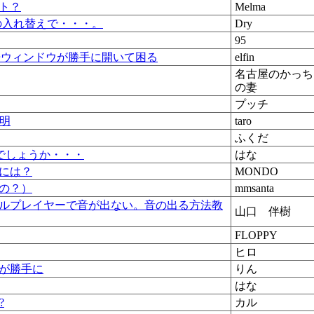
ト？
Melma
tionの入れ替えで・・・。
Dry
95
ッシュ広告ウィンドウが勝手に開いて困る
elfin
名古屋のかっち
の妻
プッチ
明
taro
ふくだ
いのでしょうか・・・
はな
には？
MONDO
の？）
mmsanta
ルプレイヤーで音が出ない。音の出る方法教
山口 伴樹
FLOPPY
ヒロ
が勝手に
りん
はな
?
カル