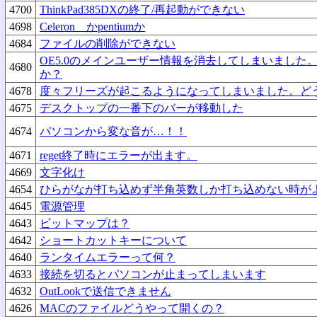
4700
ThinkPad385DXの終了/再起動ができない
4698
Celeron かpentiumか
4684
ファイルの削除ができない
OE5.0のメインユーザー情報を消去してしまいました
4680
か？
4678
度々フリーズが起こるようになってしまいました。ど
4675
デスクトップの一番下のバーが移動した
4674
パソコンから変な音が…！！
4671
reget終了時にエラーが出ます。
4669
文字化け
4654
ひらがなが打ち込めず半角英数しか打ち込めない時が
4645
電源管理
4643
ビットマップは？
4642
ショートカットキーについて
4640
ランタイムエラーって何？
4633
接続を切るとパソコンが止まってしまいます
4632
OutLookで送信できません
4626
MACのファイルどうやって開くの？