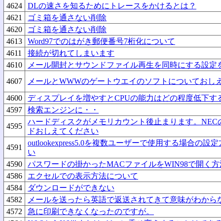
4624
DLの速さを知るためにトレースをかけるとは？
4621
ゴミ箱を通さない削除
4620
ゴミ箱を通さない削除
4613
Word97でのはがき郵便番号7桁化について
4611
接続が切れてしまいます
4610
メール開封とサウンドファイル再生を同時にする設定
4607
メールとWWWのゲートウエイのソフトについておし
4600
ディスプレイを増やすとCPUの能力はどの程度低下す
4597
検索エンジンに・・
ハードディスクがメモリカウント後止まります。NEC
4595
ドおしえてください
outlookexpress5.0を複数ユーザーで使用する場合
4591
い
4590
パスワードの掛かったMACファイルをWIN98で開く方
4586
エクセルでの表示方法について
4584
ダウンロードができない
4582
メールを送ったら英語で返送されてきて意味がわから
4572
急に印刷できなくなったのですが。