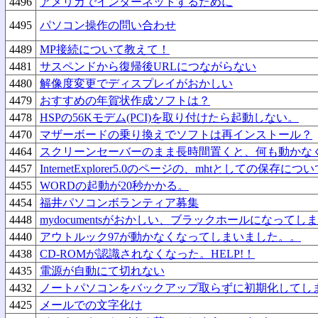
4496
アメリカでインターネットするために
4495
パソコン操作の問い合わせ
4489
MP接続について教えて！
4481
サスペンドから復帰後URLにつながらない
4480
解像度変更でディスプレイがおかしい
4479
おすすめの年賀状作成ソフトは？
4478
HSPの56Kモデム(PCI)を取り付けたら起動しない。
4470
マザーボードの乗り換えでソフトは再インストール？
4464
スクリーンセーバーのまま長時間置くと、何も動かな
4457
InternetExplorer5.0のページの、mhtとしての保存につ
4455
WORDの起動が20秒かかる。
4454
福井パソコンボランティア募集
4448
mydocumentsがおかしい、ブラックホールになってし
4440
アウトルック97が動かなくなってしまいました。。
4438
CD-ROMが認識されなくなった。HELP!！
4435
電源が自動にて切れない
4432
ノートパソコンをバックアップ取らずに初期化してし
4425
メールでの文字化け