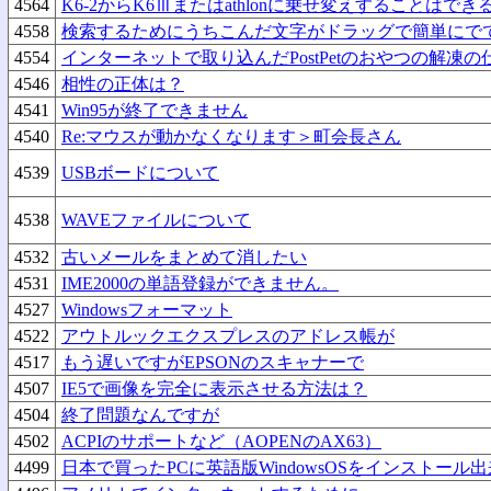
4564
K6-2からK6Ⅲまたはathlonに乗せ変えすることはで
4558
検索するためにうちこんだ文字がドラッグで簡単にで
4554
インターネットで取り込んだPostPetのおやつの解凍の
4546
相性の正体は？
4541
Win95が終了できません
4540
Re:マウスが動かなくなります＞町会長さん
4539
USBボードについて
4538
WAVEファイルについて
4532
古いメールをまとめて消したい
4531
IME2000の単語登録ができません。
4527
Windowsフォーマット
4522
アウトルックエクスプレスのアドレス帳が
4517
もう遅いですがEPSONのスキャナーで
4507
IE5で画像を完全に表示させる方法は？
4504
終了問題なんですが
4502
ACPIのサポートなど（AOPENのAX63）
4499
日本で買ったPCに英語版WindowsOSをインストール