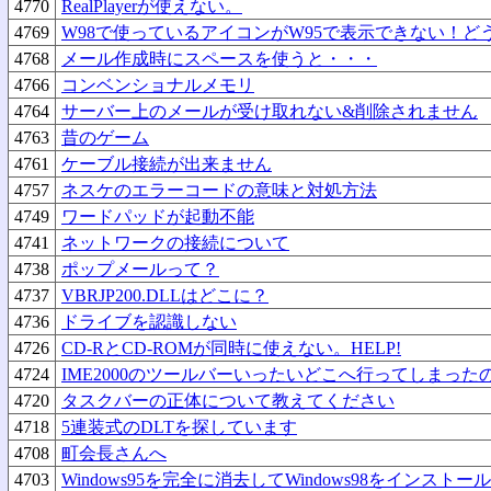
4770
RealPlayerが使えない。
4769
W98で使っているアイコンがW95で表示できない！ど
4768
メール作成時にスペースを使うと・・・
4766
コンベンショナルメモリ
4764
サーバー上のメールが受け取れない&削除されません
4763
昔のゲーム
4761
ケーブル接続が出来ません
4757
ネスケのエラーコードの意味と対処方法
4749
ワードパッドが起動不能
4741
ネットワークの接続について
4738
ポップメールって？
4737
VBRJP200.DLLはどこに？
4736
ドライブを認識しない
4726
CD-RとCD-ROMが同時に使えない。HELP!
4724
IME2000のツールバーいったいどこへ行ってしまった
4720
タスクバーの正体について教えてください
4718
5連装式のDLTを探しています
4708
町会長さんへ
4703
Windows95を完全に消去してWindows98をインスト