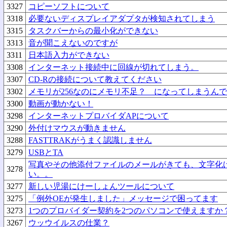
3327
コピーソフトについて
3318
必要ないディスプレイアダプタが検知されてしまう
3315
タスクバーからの最小化ができない
3313
音が聞こえないのですが
3311
日本語入力ができない
3308
インターネット接続中に回線が切れてしまう。
3307
CD-Rの接続について教えてください
3302
メモリが256なのにメモリ不足？ になってしまうん
3300
動画が動かない！
3298
インターネットプロバイダAPについて
3290
外付けマウスが動きません
3288
FASTTRAKがうまく認識しません
3279
USBとTA
写真やその他添付ファイルのメールがきても、文字化
3278
い。。
3277
新しい児湯にけーしょんツールについて
3275
「例外OEが発生しました」メッセージで困ってます
3273
1つのプロバイダー契約を2つのパソコンで使えますか
3267
ウッウイルスの仕業？