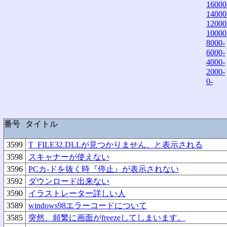
16000
14000
12000
10000
8000-
6000-
4000-
2000-
0-
番号
タイトル
3599
T_FILE32.DLLが見つかりません、と表示される
3598
スキャナーが使えない
3596
PCカ-ドを抜く時『停止』が表示されない
3592
ダウンロード出来ない
3590
イラストレーター詳しい人
3589
windows98エラーコードについて
3585
突然、頻繁に画面がfreezeしてしまいます。