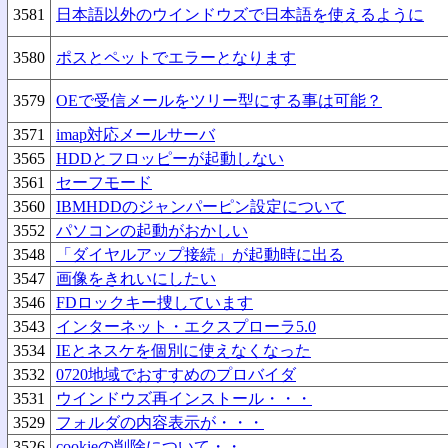
3581
日本語以外のウインドウズで日本語を使えるように
3580
ポスとペットでエラーとなります
3579
OEで受信メールをツリー型にする事は可能？
3571
imap対応メールサーバ
3565
HDDとフロッピーが起動しない
3561
セーフモード
3560
IBMHDDのジャンパーピン設定について
3552
パソコンの起動がおかしい
3548
「ダイヤルアップ接続」が起動時に出る
3547
画像をきれいにしたい
3546
FDロックキー捜しています
3543
インターネット・エクスプローラ5.0
3534
IEとネスケを個別に使えなくなった
3532
0720地域でおすすめのプロバイダ
3531
ウインドウズ再インストール・・・
3529
フォルダの内容表示が・・・
3526
cookieの削除について・・