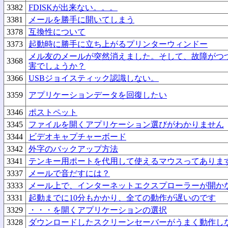
3382
FDISKが出来ない。。。
3381
メールを勝手に開いてしまう
3378
互換性について
3373
起動時に勝手に立ち上がるプリンターウィンドー
メル友のメールが突然消えました。そして、故障がつ
3368
害でしょうか？
3366
USBジョイスティック認識しない。
3359
アプリケーションデータを回復したい
3346
ポストペット
3345
ファイルを開くアプリケーション選びがわかりません
3344
ビデオキャプチャーボード
3342
外字のバックアップ方法
3341
テンキー用ポートを代用して使えるマウスってありま
3337
メールで音だすには？
3333
メール上で、インターネットエクスプローラーが開か
3331
起動までに10分もかかり、全ての動作が遅いのです
3329
・・・を開くアプリケーションの選択
3328
ダウンロードしたスクリーンセーバーがうまく動作し