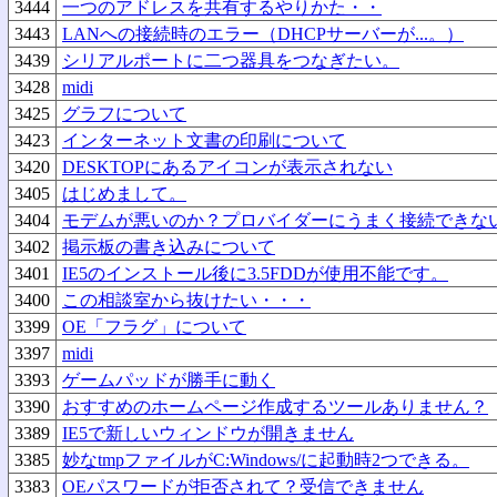
3444
一つのアドレスを共有するやりかた・・
3443
LANへの接続時のエラー（DHCPサーバーが...。）
3439
シリアルポートに二つ器具をつなぎたい。
3428
midi
3425
グラフについて
3423
インターネット文書の印刷について
3420
DESKTOPにあるアイコンが表示されない
3405
はじめまして。
3404
モデムが悪いのか？プロバイダーにうまく接続できな
3402
掲示板の書き込みについて
3401
IE5のインストール後に3.5FDDが使用不能です。
3400
この相談室から抜けたい・・・
3399
OE「フラグ」について
3397
midi
3393
ゲームパッドが勝手に動く
3390
おすすめのホームページ作成するツールありません？
3389
IE5で新しいウィンドウが開きません
3385
妙なtmpファイルがC:Windows/に起動時2つできる。
3383
OEパスワードが拒否されて？受信できません