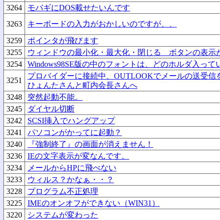
3264
モバギにDOS載せたいんです
3263
キーボードの入力がおかしいのですが、、
3259
ポインタが飛びます
3255
ウィンドウの最小化・最大化・閉じる ボタンの表示
3254
Windows98SE版の中のフォントは、どのホルダ入っ
プロバイダーに接続中、OUTLOOKでメールの送受信を
3251
ひょんたさんと町内会長さんへ
3248
突然起動不能。
3245
ダイヤル切断
3242
SCSI挿入でハングアップ
3241
パソコンがかってに起動？
3240
『強制終了』の画面が消えません！
3236
IEの文字表示が変なんです。
3234
メールからHPに飛べない
3233
ウィルス？かなぁ・・？
3228
プログラム不正処理
3225
IMEのオンオフができない（WIN31）
3220
システムが変わった