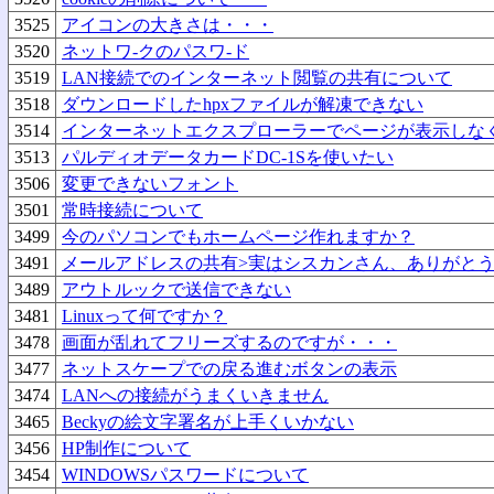
3525
アイコンの大きさは・・・
3520
ネットワ-クのパスワ-ド
3519
LAN接続でのインターネット閲覧の共有について
3518
ダウンロードしたhpxファイルが解凍できない
3514
インターネットエクスプローラーでページが表示しな
3513
パルディオデータカードDC-1Sを使いたい
3506
変更できないフォント
3501
常時接続について
3499
今のパソコンでもホームページ作れますか？
3491
メールアドレスの共有>実はシスカンさん、ありがと
3489
アウトルックで送信できない
3481
Linuxって何ですか？
3478
画面が乱れてフリーズするのですが・・・
3477
ネットスケープでの戻る進むボタンの表示
3474
LANへの接続がうまくいきません
3465
Beckyの絵文字署名が上手くいかない
3456
HP制作について
3454
WINDOWSパスワードについて