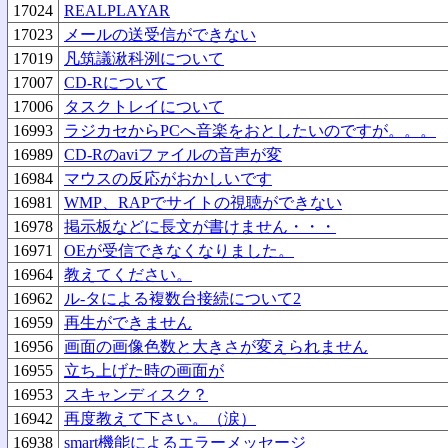
17024
REALPLAYAR
17023
メールの送受信ができない
17019
凡筑議湫科洌について
17007
CD-Rについて
17006
タスクトレイについて
16993
ラジカセからPCへ音楽をおとしたいのですが。。。
16989
CD-Rのaviファイルの音声が変
16984
マウスの反応がおかしいです
16981
WMP、RAPでサイトの視聴ができない
16978
掲示板などに長文が書けません・・・
16971
OEが受信できなくなりました。
16964
教えてください。
16962
ル-タによる複数台接続について2
16959
再生ができません
16956
画面の画像色数と大きさが変えられません
16955
立ち上げた時の画面が
16953
スキャンディスク？
16942
再度教えて下さい。（涙）
16938
smart機能によるエラーメッセージ