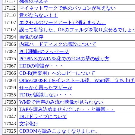
17117
機種依存文字
17112
マイネットワークで他のパソコンが見えない
17110
音がならない！！
17107
エクセルのワードアートが消えません。
17102
誤って削除した、OEのフォルダを取り戻せるでしょ
17094
画像の保存
17086
内蔵ハードディスクの増設について
17082
PC起動時のメッセージ
17075
PC98NXのWIN98化での2GBの壁の破り方
17067
HDDの増設が・・・
17066
CD-R(音楽用）へのコピーについて
17064
Office2000SR-1をインストール後、Word等、立
17059
せっかく買ったマザーが
17055
FDDが認識しない・・・
17053
WMPで音声のみ流れ映像が見られない
17048
TAPを読み込めませんでした・・と毎回・・
17047
DLTドライブについて
17043
文字化け
17025
CDROMを読みこまなくなりました。