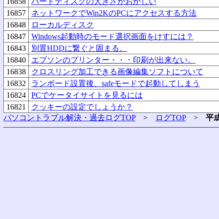
16858
ハードディスクの大きさがおかしい
16857
ネットワークでWin2KのPCにアクセスする方法
16848
ローカルディスク
16847
Windows起動時のモード選択画面をけすには？
16843
別置HDDに繋ぐと固まる。
16840
エプソンのプリンター・・・印刷が出来ない。
16838
クロスリング加工できる画像編集ソフトについて
16832
ランボード設置後、safeモードで起動してしまう
16824
PCでケータイサイトを見るには
16821
クッキーの設定でしょうか？
パソコントラブル解決・過去ログTOP
>
ログTOP
>
平成