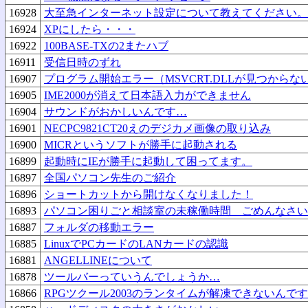
16928
大至急インターネット設定について教えてください。
16924
XPにしたら・・・
16922
100BASE-TXの2またハブ
16911
受信日時のずれ
16907
プログラム開始エラー（MSVCRT.DLLが見つからな
16905
IME2000が消えて日本語入力ができません
16904
サウンドがおかしいんです…
16901
NECPC9821CT20えのデジカメ画像の取り込み
16900
MICRというソフトが勝手に起動される
16899
起動時にIEが勝手に起動して困ってます。
16897
全国パソコン先生のご紹介
16896
ショートカットから開けなくなりました！
16893
パソコン困りごと相談室の未稼働時間 ごめんなさい
16887
フォルダの移動エラー
16885
LinuxでPCカードのLANカードの認識
16881
ANGELLINEについて
16878
ツールバーっていうんでしょうか…
16866
RPGツクール2003のランタイムが解凍できないんで