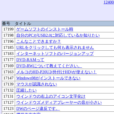
12400
番号
タイトル
17199
ゲームソフトのインストール時
17198
自分のPCがUSB2.0に対応しているか知りたい
17196
こんなことできますか？
17185
URLをクリックしても何も表示されません
17183
インターネットソフトのバージョンアップ
17177
DVD-RAMって
17169
DVD-RWについて教えてください。
17163
メルコのHD-P20U2(外付けHD)が使えない！
17147
Windows98がインストールできない
17139
マウスが認識されない
17132
圧縮したい
17131
ウインドウの右上のアイコン文字化け
17127
ウインドウズメディアプレーヤーの音が小さい
17123
DWのページ違反です。