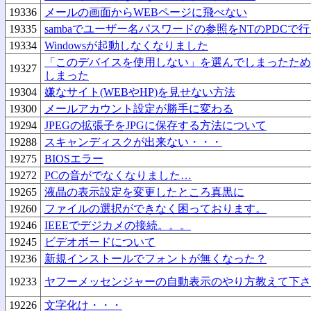
19336
メールの画面からWEBページに飛べない
19335
sambaでユーザー名パスワードの参照をNTのPDCで
19334
Windowsが起動しなくなりました
「このデバイスを使用しない」を選んでしまったため
19327
しまった
19304
嫌なサイト(WEBやHP)を見せない方法
19300
メールアカウント設定が勝手に変わる
19294
JPEGの拡張子をJPGに保存する方法について
19288
スキャンディスクが出来ない・・・
19275
BIOSエラー
19272
PCの音がでなくなりました…
19265
液晶の表示設定を変更したところ真黒に
19260
ファイルの選択ができなく困っております。
19246
IEEEでデジカメの接続。。。
19245
ビデオボードについて
19236
新規インストールでフォントが無くなった？
19233
ヤフーメッセンジャーの自動表示のやり方教えて下さ
19226
文字化け・・・