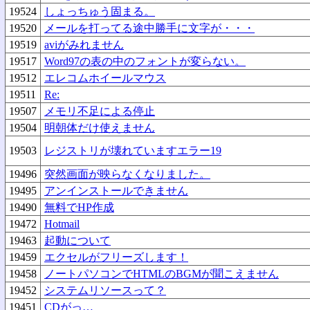
19524
しょっちゅう固まる。
19520
メールを打ってる途中勝手に文字が・・・
19519
aviがみれません
19517
Word97の表の中のフォントが変らない。
19512
エレコムホイールマウス
19511
Re:
19507
メモリ不足による停止
19504
明朝体だけ使えません
19503
レジストリが壊れていますエラー19
19496
突然画面が映らなくなりました。
19495
アンインストールできません
19490
無料でHP作成
19472
Hotmail
19463
起動について
19459
エクセルがフリーズします！
19458
ノートパソコンでHTMLのBGMが聞こえません
19452
システムリソースって？
19451
CDがっ…