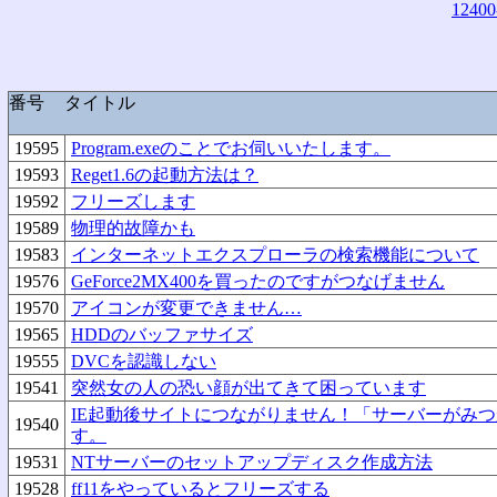
12400
番号
タイトル
19595
Program.exeのことでお伺いいたします。
19593
Reget1.6の起動方法は？
19592
フリーズします
19589
物理的故障かも
19583
インターネットエクスプローラの検索機能について
19576
GeForce2MX400を買ったのですがつなげません
19570
アイコンが変更できません…
19565
HDDのバッファサイズ
19555
DVCを認識しない
19541
突然女の人の恐い顔が出てきて困っています
IE起動後サイトにつながりません！「サーバーがみ
19540
す。
19531
NTサーバーのセットアップディスク作成方法
19528
ff11をやっているとフリーズする