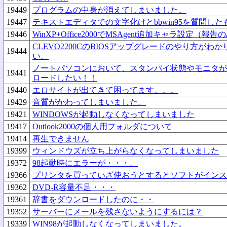
19449
プログラムの中身が消えてしまいました。
19447
テキストエディタでの文字化けとbbwin95を質問し
19446
WinXP+Office2000でMSAgent追加キャラ設定（報告
CLEVO2200CのBIOSアップグレードのやり方が
19444
い。
ノートパソコンにおいて、スタンバイ状態やモニタが
19441
ロードしたい！！
19440
エロサイトが出てきて困ってます。。。
19429
音質がかわってしまいました。
19421
WINDOWSが起動しなくなってしまいました
19417
Outlook2000の個人用フォルダについて
19414
再生できません
19399
ウィンドウズが立ち上がらなくなってしまいました
19372
98起動時にエラーが・・・。
19366
プリンタを買っていざ使おうとするとソフトがインス
19362
DVD-R容量不足・・・
19361
辞書をダウンロードしたのに・・
19352
サーバーにメールを残さないようにするには？
19339
WIN98が起動しなくなってしまいました。