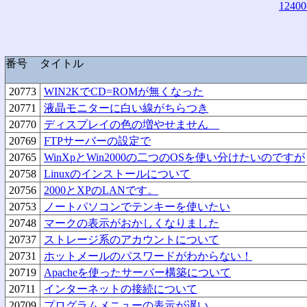
12400
番号
タイトル
20773
WIN2KでCD=ROMが無くなった
20771
液晶モニターに白い線がちらつき
20770
ディスプレイの色の増やせません
20769
FTPサーバーの設定で
20765
WinXpとWin2000の二つのOSを使い分けたいのですが
20758
Linuxのインストールについて
20756
2000とXPのLANです。
20753
ノートパソコンでテンキーを使いたい
20748
マークの表示がおかしくなりました
20737
ストレージ系のアカウントについて
20731
ホットメールのパスワードがわからない！
20719
Apacheを使ったサーバー構築について
20711
インターネットの接続について
20709
プログラムメニューの表示が遅い