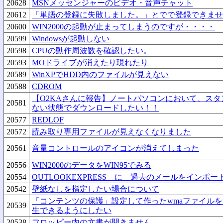
20628
MSNメッセンジャーのビデオ・音声チャット
20612
「単語の登録に失敗しました。」とでで登録できませ
20600
WIN2000の起動が止まってしまうのですが・・・・
20599
Windowsが起動しない
20598
CPUの動作周波数を確認したい。
20593
MOドライブが消えたり現れたり
20589
WinXPでHDD内のファイルが見えない
20588
CDROM
【O2KAさんに報告】ノートパソコンにおいて、ス
20581
ない状態でダウンロードしたい！！
20577
REDLOF
20572
読み取り専用ファイルが見えなくなりました
20561
音量コントロールのアイコンが消えてしまった
20556
WIN2000のデータをWIN95でみる
20554
OUTLOOKEXPRESS に 過去のメールをインポ
20542
壁紙なしを指定したい場合について
「コンテンツの保護」設定して作ったwmaファイルを
20539
生できるようにしたい
20538
フロッピー内の文書が開きません