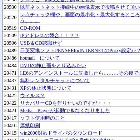
20530
以前ネットネット接続中の画像表示で投稿させて頂い
レ点チェック欄や、画面の最小化・最大化するところ
20520
う。。。
20519
CD-ROM
20509
IPアドレスの競合！！？？
20506
USB＆CD認識せず
20489
日英変換ソフトPENSEEforINTERNETのProxy設定が
20486
hotmail について
20484
DVDの静止画をとり込みたい
20471
I.E6のアンインストールに失敗したら………その後で
20437
無料レンタルチャットについて
20431
XPの休止状態について
20425
ウィルス？
20422
リカバリーCDを作りたいのですが・・・
20421
Media Playerが起動できなくなりました
20417
ソフト使用時のこと
20416
厚紙印刷
20415
win2000対応ドライバのダウンロード