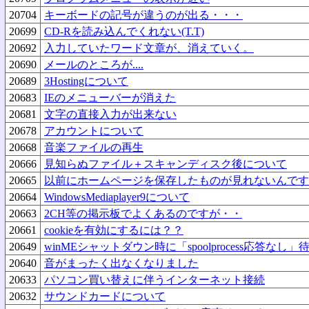
20704
キーボードの記号が違うのが出る・・・
20699
CD-Rを読み込んでくれない(T.T)
20692
入力していたワード文章が、消えていく。
20690
メールのところが....
20689
3Hostingについて
20683
IEのメニューバーが消えた
20681
文字の直接入力が出来ない
20678
アカウントについて
20668
音楽ファイルの再生
20666
見知らぬファイル＋スキャンディスク後について
20665
以前にホームページを保存したものが見れないんです
20664
WindowsMediaplayer9について
20663
2CH等の掲示板でよくあるのですが・・
20661
cookieを有効にするには？？
20649
winMEシャットダウン時に「spoolprocess応答な
20640
音がまったく出なくなりました
20633
パソコン買い替えに伴うインターネット接続
20632
サウンドカードについて