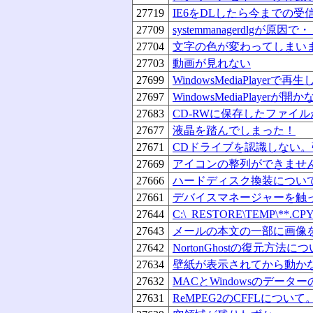
27719
IE6をDLしたら今までの
27709
systemmanagerdlgが原因で
27704
文字の色が変わってしまい
27703
動画が見れない
27699
WindowsMediaPlaye
27697
WindowsMediaPlayerが
27683
CD-RWに保存したファイ
27677
液晶を踏んでしまった！
27671
CDドライブを認識しない
27669
アイコンの整列ができませ
27666
ハードディスク換装につい
27661
デバイスマネージャーを触
27644
C:\_RESTORE\TEMP\**.
27643
メールの本文の一部に画像
27642
NortonGhostの復元方法に
27634
壁紙が表示されてから動か
27632
MACとWindowsのデー
27631
ReMPEG2のCFFLについて