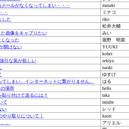
受信メールがなくなってしまい・・・
masaki
・・・
ミナコ
ました
riko
松井大輔
rで再生した画像をキャプりたい
みい
開かなくなった
堀野 明菜
ルが開けない
YUUKI
kohei
。強引な策が欲しい
sekiya
ん
naoki
て
ゆすけ
ってしまい、インターネットに繋がりません。
はる
CPYの場所
hello
を貼り付けて送るには？
taka
ついて
tanabe
ない
レッド
ターのやり取りについて！
kaori
。。。
アリエル