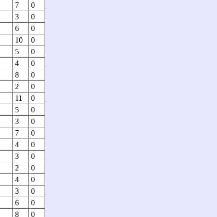
7
0
3
0
6
0
10
0
5
0
4
0
8
0
2
0
11
0
5
0
3
0
7
0
4
0
3
0
2
0
4
0
3
0
6
0
8
0