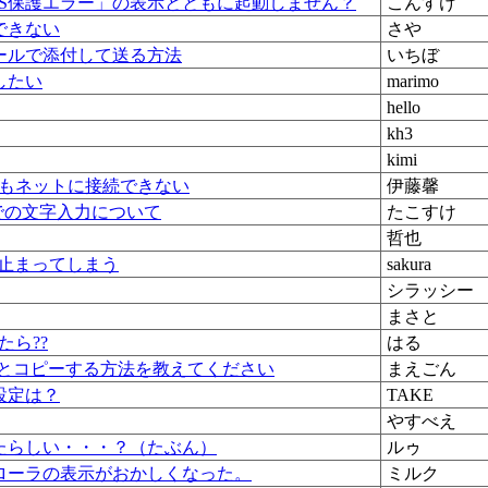
WS保護エラー」の表示とともに起動しません？
こんすけ
できない
さや
ールで添付して送る方法
いちぼ
したい
marimo
hello
kh3
kimi
してもネットに接続できない
伊藤馨
トでの文字入力について
たこすけ
哲也
と止まってしまう
sakura
シラッシー
まさと
みたら??
はる
ごとコピーする方法を教えてください
まえごん
設定は？
TAKE
やすべえ
たらしい・・・？（たぶん）
ルゥ
ローラの表示がおかしくなった。
ミルク