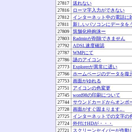
27817
送れない
27816
ローマ字入力ができない
27812
インターネット中の電話に
27811
新しいパソコンにデータを
27809
筑舗化枠絢洙ー
27803
Radminが削除できません
27792
ADSL速度確認
27787
WMPにて
27786
謎のアイコン
27773
Explorerが異常に遅い
27766
ホームページのデータを復
27753
画面がゆれる
27751
アイコンの色変更
27745
word98の印刷について
27744
サウンドカードからオンボ
27728
画面がすぐ固まります。
27725
インターネットでの文字の
27724
外付けHDが・・・
27721
スクリーンセイバーが作動