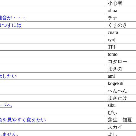
小心者
ohoa
雑音が・・・
チナ
うつすには
くすのき
cuara
ryoji
TPI
tomo
コタロー
まきの
元したい
ami
kogekiti
へんへん
まさたけ
ードへ
siku
ぴぃ
色を見やすく変えたい
蒲生 知夏
スカイ
しません。
よし