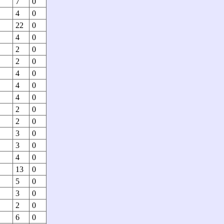
7
0
4
0
22
0
4
0
2
0
2
0
4
0
4
0
4
0
2
0
2
0
3
0
3
0
4
0
13
0
5
0
3
0
2
0
6
0