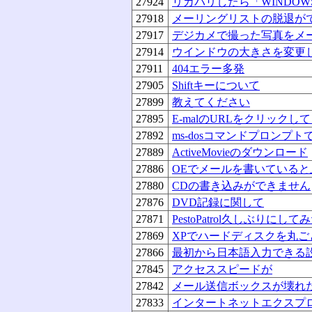
27924
リカバリしたら「WINDO
27918
メーリングリストの脱退が
27917
デジカメで撮った写真をメ
27914
ウインドウの大きさを変更
27911
404エラー多発
27905
Shiftキーについて
27899
教えてください
27895
E-malのURLをクリック
27892
ms-dosコマンドプロンプ
27889
ActiveMovieのダウンロード
27886
OEでメールを書いている
27880
CDの書き込みができません
27876
DVD記録に関して
27871
PestoPatrol久しぶりにして
27869
XPでハードディスクを丸
27866
最初から日本語入力できる
27845
アクセススピードが
27842
メール送信ボックスが壊れ
27833
インタートネットエクスプ