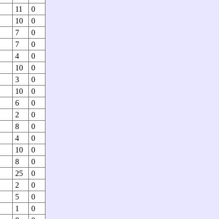
11
0
10
0
7
0
7
0
4
0
10
0
3
0
10
0
6
0
2
0
8
0
4
0
10
0
8
0
25
0
2
0
5
0
1
0