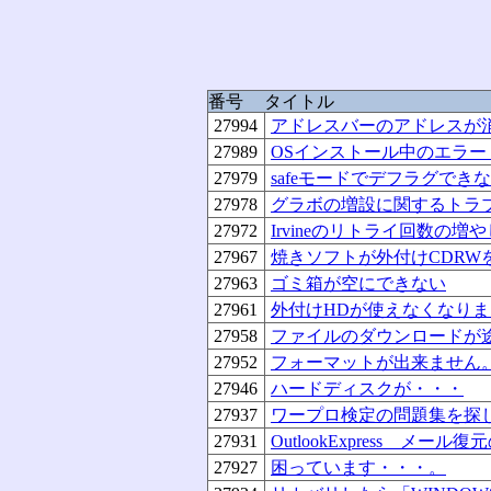
番号
タイトル
27994
アドレスバーのアドレスが
27989
OSインストール中のエラー（er
27979
safeモードでデフラグでき
27978
グラボの増設に関するトラ
27972
Irvineのリトライ回数の
27967
焼きソフトが外付けCDRW
27963
ゴミ箱が空にできない
27961
外付けHDが使えなくなり
27958
ファイルのダウンロードが
27952
フォーマットが出来ません
27946
ハードディスクが・・・
27937
ワープロ検定の問題集を探
27931
OutlookExpress メール
27927
困っています・・・。