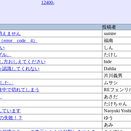
12400-
投稿者
消えません
sumire
ror code 4）
福南
ない
しん
ブル。
たけし
増やし方おしえてください
hide
を認識してくれない
Dahlia
片川義男
ました。
ムサシ
途中で切れてしまう
REフェンリ
。
あさだ
たけちゃん
しています
Naoyuki Yosh
復元の失敗！？
ゆう
あみ