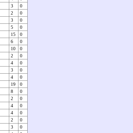
3
0
2
0
3
0
5
0
15
0
6
0
10
0
2
0
4
0
3
0
4
0
19
0
8
0
2
0
4
0
4
0
2
0
3
0