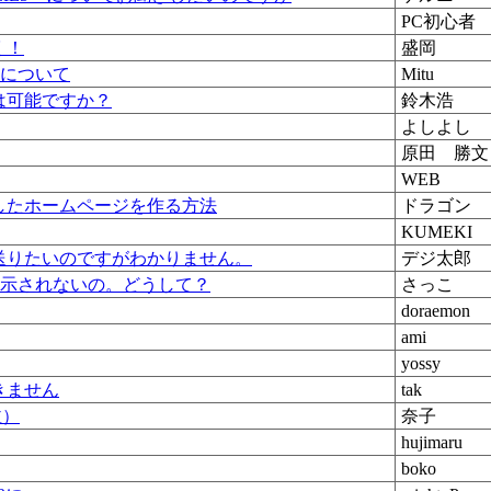
PC初心者
く！
盛岡
元について
Mitu
は可能ですか？
鈴木浩
よしよし
原田 勝文
WEB
したホームページを作る方法
ドラゴン
KUMEKI
送りたいのですがわかりません。
デジ太郎
表示されないの。どうして？
さっこ
doraemon
ami
yossy
きません
tak
泣）
奈子
hujimaru
boko