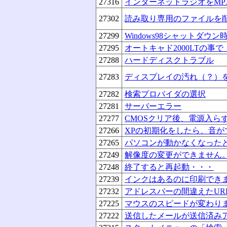
27316
インターネットラジオをMP
27302
読み取り専用のファイルを
27299
Windows98シャットダ
27295
オートキャド2000LTの事
27288
ハードディスクトラブル
27283
ディスプレイの汚れ（？）
27282
検索プロバイダの選択
27281
サーバーエラー
27277
CMOSクリア後、電源入ら
27266
XPの初期化をしたら、音が
27265
パソコンが動かなくなった
27249
解像度の変更ができません
27248
終了すると再起動・・・
27239
インクはあるのに印刷でき
27232
アドレスバーの間違えたUR
27225
マウスのスピードが変わり
27222
送信したメールが送信済み