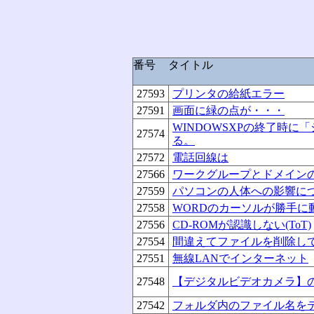
番号
タイトル
27593
プリンタの給紙エラー
27591
画面に緑の点が・・・
WINDOWSXPの終了時
27574
る。
27572
電話回線は
27566
ワークグループとドメイン
27559
パソコンの人体への影響に
27558
WORDのカーソルが勝手に
27556
CD-ROMが認識しない(ToT)
27554
間違えてファイルを削除し
27551
無線LANでインターネット
27548
【デジタルビデオカメラ】
27542
フォルダ内のファイル名を