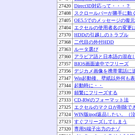
27420
Direct3D対応って・・・？
27408
スクロールバーが勝手に動
27405
OE5.5でのメッセージの復
27404
エクセルの使用者名の変更
27370
HDDの引越しのトラブル
27368
二代目の外付HDD
27363
ルータ選び
27360
アラビア語と日本語の混在
27357
BIOS画面途中でフリーズ
27356
デジカメ画像を携帯電話に
27347
Win起動後、壁紙以外何も
27344
起動時に・・
27339
頻繁にフリーズする
27333
CD-RWのフォーマット法
27325
エクセルのマクロが削除で
27324
WIN版ipod返品したい。（
27323
すぐフリーズしてしまう
27320
専用S端子出力のナゾ