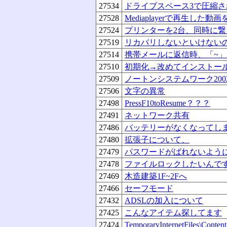
27534
ドライブスペース3で圧縮さ
27528
Mediaplayerで再生した動
27524
プリンターを2台、同時に繋
27519
リカバリしないといけない
27514
携帯メールに返信時、「~
27510
初期化→改めてインストー
27509
ノートンシステムワーク20
27506
文字の異常
27498
PressF10toResume？？？
27491
ネットワーク共有
27486
バッテリーがなくなってし
27480
拡張子について、
27479
パスワードがばれないよう
27478
ファイルロックしたいんで
27469
木造建築1F~2Fへ
27466
セーフモード
27432
ADSLの加入について
27425
こんなアイテム探してます
27424
TemporaryInternetFile