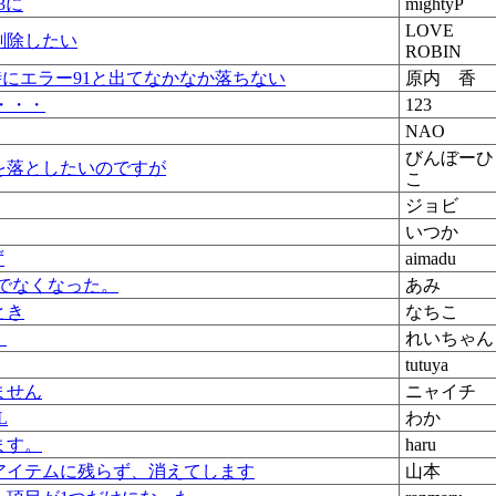
3に
mightyP
LOVE
削除したい
ROBIN
ウン時にエラー91と出てなかなか落ちない
原内 香
で・・・
123
NAO
びんぼーひ
を落としたいのですが
こ
ジョビ
いつか
ず
aimadu
でなくなった。
あみ
とき
なちこ
。
れいちゃん
tutuya
ません
ニャイチ
L
わか
ます。
haru
アイテムに残らず、消えてします
山本