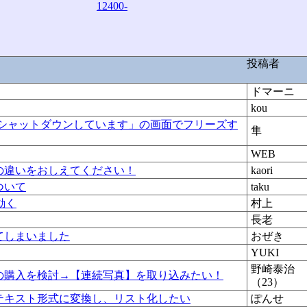
12400-
投稿者
ドマーニ
kou
に「シャットダウンしています」の画面でフリーズす
隼
WEB
の違いをおしえてください！
kaori
ついて
taku
動く
村上
長老
てしまいました
おぜき
YUKI
野崎泰治
の購入を検討→【連続写真】を取り込みたい！
（23）
テキスト形式に変換し、リスト化したい
ぽんせ