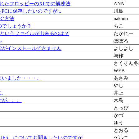
れたフロッピーのXPでの解凍法
ANN
画をPCに保存したいのですが...
川島
ぐ方法
nakano
のでしょうか？
ちこ
」というファイルが出来るのは？
たかれー
ル
ぽぽろ
02がインストールできません
よしよし
与作
さくそん冬
WEB
まいました・・・。
あさみ
やし
に、
井上
すが。。。
木島
とっぴ
かづ
ゆう
とおる
s\Content.IE5 についてお聞きしたいのですが
ゲルニ