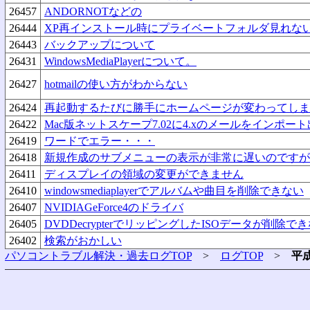
26457
ANDORNOTなどの
26444
XP再インストール時にプライベートフォルダ見れな
26443
バックアップについて
26431
WindowsMediaPlayerについて。
26427
hotmailの使い方がわからない
26424
再起動するたびに勝手にホームページが変わってしま
26422
Mac版ネットスケープ7.02に4.xのメールをインポー
26419
ワードでエラー・・・
26418
新規作成のサブメニューの表示が非常に遅いのですが
26411
ディスプレイの領域の変更ができません
26410
windowsmediaplayerでアルバムや曲目を削除できない
26407
NVIDIAGeForce4のドライバ
26405
DVDDecrypterでリッピングしたISOデータが削除で
26402
検索がおかしい
パソコントラブル解決・過去ログTOP
>
ログTOP
>
平成