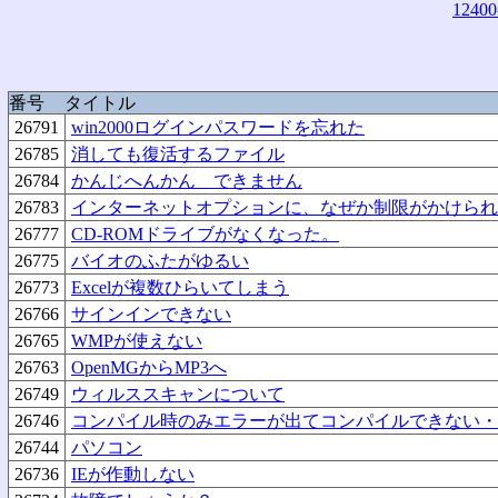
12400
番号
タイトル
26791
win2000ログインパスワードを忘れた
26785
消しても復活するファイル
26784
かんじへんかん できません
26783
インターネットオプションに、なぜか制限がかけられ
26777
CD-ROMドライブがなくなった。
26775
バイオのふたがゆるい
26773
Excelが複数ひらいてしまう
26766
サインインできない
26765
WMPが使えない
26763
OpenMGからMP3へ
26749
ウィルススキャンについて
26746
コンパイル時のみエラーが出てコンパイルできない・
26744
パソコン
26736
IEが作動しない