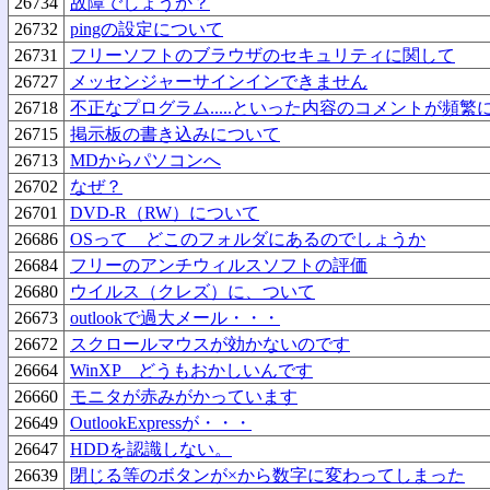
26734
故障でしょうか？
26732
pingの設定について
26731
フリーソフトのブラウザのセキュリティに関して
26727
メッセンジャーサインインできません
26718
不正なプログラム.....といった内容のコメントが頻繁
26715
掲示板の書き込みについて
26713
MDからパソコンへ
26702
なぜ？
26701
DVD-R（RW）について
26686
OSって どこのフォルダにあるのでしょうか
26684
フリーのアンチウィルスソフトの評価
26680
ウイルス（クレズ）に、ついて
26673
outlookで過大メール・・・
26672
スクロールマウスが効かないのです
26664
WinXP どうもおかしいんです
26660
モニタが赤みがかっています
26649
OutlookExpressが・・・
26647
HDDを認識しない。
26639
閉じる等のボタンが×から数字に変わってしまった