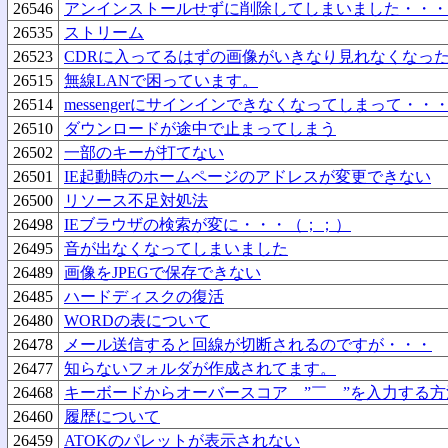
26546
アンインストールせずに削除してしまいました・・・
26535
ストリーム
26523
CDRに入ってるはずの画像がいきなり見れなくなっ
26515
無線LANで困っています。
26514
messengerにサインインできなくなってしまって・・
26510
ダウンロードが途中で止まってしまう
26502
一部のキーが打てない
26501
IE起動時のホームページのアドレスが変更できない
26500
リソース不足対処法
26498
IEブラウザの検索が変に・・・（；；）
26495
音が出なくなってしまいました
26489
画像をJPEGで保存できない
26485
ハードディスクの復活
26480
WORDの表について
26478
メール送信すると回線が切断されるのですが・・・
26477
知らないフォルダが作成されてます。
26468
キーボードからオーバースコア ”￣ ”を入力する方
26460
履歴について
26459
ATOKのパレットが表示されない