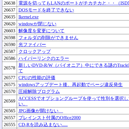
26638
電源を切ってもLANのポートがチカチカと・・（IS
26637
DOSモードを終了できない
26635
Ikernel.exe
26620
windowが閉じない
26603
解像度を変更について
26598
フォルダの削除ができません
26590
光ファイバー
26587
クロックアップ
26586
ハイパーリンクのエラー
新しいDVD-R/W（パイオニア）中にできる謎のTrack0
26578
て
26577
CPUの性能の評価
26575
windowsアップデート後、再起動でページ違反発生
26570
圧縮解除プログラム
ACCESSでオプショングループを使って性別を選択
26569
い。
26565
JPG画像が開けない
26557
プレインスト付属のOffice2000
26555
CD-Rを読み込まない.....