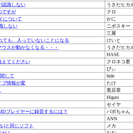
が認識しない
うさだヒカ
のですが
クロ
イについて
かに
認識しない
ニボスキー
三屋
入れても、入っていないことになる
けいと
マウスが動かなくなる・・・
うさだヒカ
HASE
教えてください
クロネコ君
ぴぃ
に関して
hide
イブ情報が変
たけ
・
黒豆茶
Higasi
セイヤ
MDプレイヤーに録音するには？
バボちゃん
ANN
クセル]と同じソフト
メカ
ジが！
なな