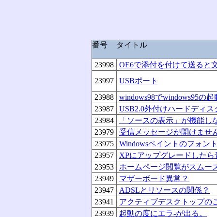
番号
タイトル
23998
OE6で添付を付けて送ると
23997
USBポート
23988
windows98でwindows
23987
USB2.0外付けハードデ
23984
「ソースの表示」が機能し
23979
受信メッセージが開けませ
23975
Windowsペイントのフォ
23957
XPにアップグレードした
23953
ホームページ閲覧がスムー
23949
マザーボード異常？
23947
ADSLとリソースの関係？
23941
アクティブデスクトップの
23939
起動の度にエラ-が出る。