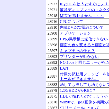
23922
IEとOEを使うとすぐにフ
23921
液晶ディスプレイのコネク
23918
MIDIが流れません・・・
23916
CPUについて
23910
内蔵DVDの増設について
23908
アプリケーション
23899
HPの掲示板に送信できない
23898
画面の色を変えると画面が
23897
キャプチャの仕方？
23893
プリンターが動かない
23892
NO.1003と同じエラーがWI
23889
LAN
付属の起動用フロッピーを
23887
トールができません。
23882
消しても消しても消えない
23878
120GHDDが64Gに？
23875
HDDが壊れたのでしょうか
23870
Win98で、jpeg画像を初
23867
:フリーメールについて