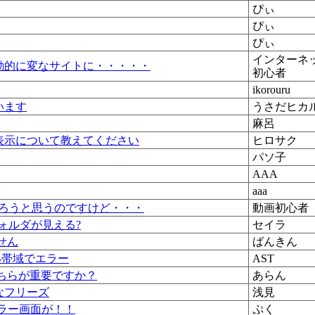
ぴぃ
ぴぃ
ぴぃ
インターネ
動的に変なサイトに・・・・・
初心者
ikorouru
います
うさだヒカ
麻呂
表示について教えてください
ヒロサク
パソ子
AAA
aaa
を作ろうと思うのですけど・・・
動画初心者
)フォルダが見える?
セイラ
せん
ばんきん
B帯域でエラー
AST
ちらが重要ですか？
あらん
なフリーズ
浅見
ラー画面が！！
ぷく