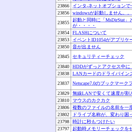
23866
インタ-ネットオプション
23856
windowsが起動しません。
起動と同時に「MsDirSt
23855
が・・・・
23854
FLASHについて
23853
イベントID1054がアプリ
23850
音が出ません
23845
セキュリティーチェック
23840
HDDがずっとアクセス中に
23838
LANカードのドライバイン
23837
Netscape7.0のブックマ
23829
無線LANで安くて速度が割
23810
マウスのカクカク
23806
複数のファイルの名前を一
23802
ドライブ名称が、変わり困
23798
時計に秒もつけたい
23797
起動時メモリーチェックを