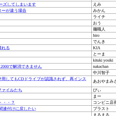
リーズしてしまいます
えみ
ターが違う場合
みかん
ライチ
おう
麺職人
hiro
でんき
壊れる
KIA
とーま
kituki yosiki
N2000で解消できません
nakachan
中川智子
使用してもCDドライブが認識されず、再インス
あおやまみ
ファイルたち
ぴぃ
まー
・・・？
コンビニ店
期の関連付けに戻したい
ブラスト
まるまる