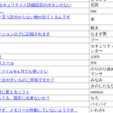
でセキュリテイと詳細設定のボタンがない
石田
。。
mai
at」と言う訳分からない物が出てくるんです
米
銀太
ケーションログに記録されます
なまず男
プー
セキュリテ
ンター
！
ANN
ストール
NN
のりのり改
ークファイルを4.78でも使いたい
マンサ
と出やすいものご存知ですか？
みなみ
きのしたな
度に変えるソフト
nemissa
ってる。固定に出来ないか？
ちろ
バイバイ
せず、メモリーが作動していないようです。
いわさk