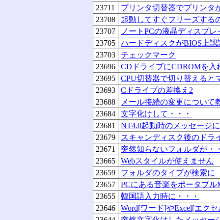
23711
プリンタ切替器でプリンタ
23708
起動してすぐフリーズする
23707
ノートPCの液晶ディスプレ
23705
ハードディスクがBIOS上
23703
チェックマーク
23696
CDドライブにCDROMを
23695
CPU切替器で切り替えると
23693
Cドライブの差換え2
23688
メール接続の変更について
23684
文字化けして・・・
23681
NT4.0起動時のメッセージ
23679
スキャンディスク後のドラ
23671
突然知らないフォルダが・
23665
Webスタイルが使えません
23659
フォルダのタイプが検索に
23657
PCにある音楽をポータブル
23655
韓国語入力時に・・・
23646
Word[ワード]やExcel[エ
23644
突然文字化けしたメッセー