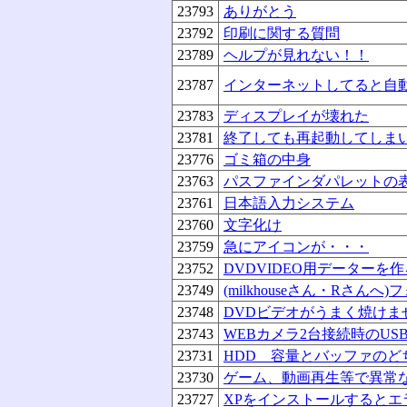
23793
ありがとう
23792
印刷に関する質問
23789
ヘルプが見れない！！
23787
インターネットしてると自
23783
ディスプレイが壊れた
23781
終了しても再起動してしま
23776
ゴミ箱の中身
23763
パスファインダパレットの
23761
日本語入力システム
23760
文字化け
23759
急にアイコンが・・・
23752
DVDVIDEO用データー
23749
(milkhouseさん・Rさんへ
23748
DVDビデオがうまく焼けま
23743
WEBカメラ2台接続時のUS
23731
HDD 容量とバッファのど
23730
ゲーム、動画再生等で異常
23727
XPをインストールするとエ