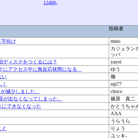
12400-
投稿者
文字化け
mino
カジュラン
ッパ
95の起動ディスクをつくるには？
yayoi
ィスクにアクセス中に無反応状態になる
ゆう
ない
徹
ん！
niji77
ントが減少しました。
choco
ら音が出なくなってしまった。
篠原 真二
スにできなくなった
かとうちゃ
AAA
うらうら
こと
りょう
ユッキ-