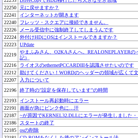
22253
DriveCopyでHDD移行したら大きな空き領域
22250
元に戻せますか？
22241
インターネットが開きます
22240
フレッツ・スクエアに接続できません。
22226
メール受信中に強制終了してしまうんです
22224
外付けHDにOSはインストールできますか？
22223
UPdate
やまふみさん、O2KAさんへ。REALONEPLAYER
22219
記）
22216
ライオスのethernetPCCARDIIIを認識させたいのです
22212
助けてください！WORDのヘッダーの領域が広くて
22207
入力について
22196
終了時の”設定を保存しています”の時間
22193
インストール再起動時にエラー
22191
画面が急にピンク色に…汗
22187
~が原因でKERNEL32.DLLにエラーが発生しました
22186
スタートの終了
22185
osの削除
22181
CD-ROMをなくした後のアンインストール法