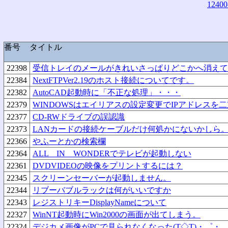
12400
番号
タイトル
22398
受信トレイのメールがきれいさっぱりどこかへ消えて
22384
NextFTPVer2.19のホスト接続についてです。
22382
AutoCAD起動時に「不正な処理」・・・
22379
WINDOWSはエイリアスの設定変更でIPアドレスを
22377
CD-RWドライブの誤認識
22373
LANカードの接続ケーブルだけ何処かにないかしら
22366
やふーとかの検索欄
22364
ALL IN WONDERでテレビが起動しない
22361
DVDVIDEOの映像をプリントするには？
22345
スクリーンセーバーが起動しません。
22344
リブーバブルラックは何がいいですか
22343
レジストリキーDisplayNameについて
22327
WinNT起動時にWin2000の画面が出てしまう。
22324
デジカメ画像がPCで見られなくなった(T◇T)・゜・