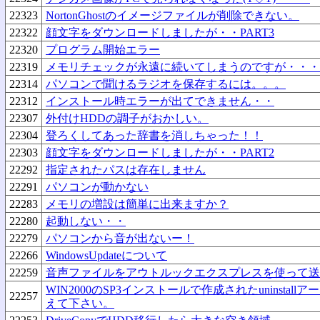
22323
NortonGhostのイメージファイルが削除できない。
22322
顔文字をダウンロードしましたが・・PART3
22320
プログラム開始エラー
22319
メモリチェックが永遠に続いてしまうのですが・・・
22314
パソコンで聞けるラジオを保存するには。。。
22312
インストール時エラーが出てできません・・
22307
外付けHDDの調子がおかしい。
22304
登ろくしてあった辞書を消しちゃった！！
22303
顔文字をダウンロードしましたが・・PART2
22292
指定されたパスは存在しません
22291
パソコンが動かない
22283
メモリの増設は簡単に出来ますか？
22280
起動しない・・
22279
パソコンから音が出ないー！
22266
WindowsUpdateについて
22259
音声ファイルをアウトルックエクスプレスを使って送
WIN2000のSP3インストールで作成されたuninstal
22257
えて下さい。