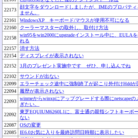
顔文字をダウンロードしましたが、IMEのプロパテ
22173
ません。
22161
WindowsXP キーボード/マウスが使用不可になる
22160
クーラーマスターの取外し、取付け方法
win95をwin2000にupgradeインストール中に、EU
22158
れる
22157
消す方法
22154
ディスプレイが表示されない
22152
3月のプレゼント実施中です ぜひ、申し込んでね
22102
サウンドが出ない
22099
エラーチェック途中に強制終了が起こり外付けHdd
22094
履歴が表示されない
winmeからwinxpにアップグレードする際にnetsca
22093
ぎたい。
東芝EQUIUM6260L1に、富士通の親指シフトキーボー
22092
ない
22087
OSの変更
22085
IE6.0お気に入りを最終訪問日時順に表示したい