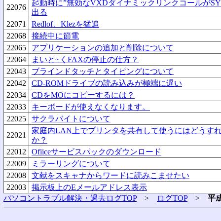
起動時に”無効なVXDダイナミックリンクコールがSYM
22076
出る
22071
Redlof、Klezを猛追
22068
接続中に節電
22065
アプリケーションの追加と削除について
22064
まいと~くFAXの停止の仕方？
22043
ブラインドタッチとタイピングについて
22042
CD-ROMドライブの読み込みが極端に遅い
22034
CDをMOにコピーするには？
22033
キーボードが使えなくなります。
22025
サクラバイトについて
家庭内LAN上でプリンタを共有して使うにはどうす
22021
か？
22012
Ofiiceサービスパックのダウンロード
22009
ミラーリングについて
22008
文献をスキャナからワードに読みこませたい
22003
掲示板上のEメールアドレス表示
パソコントラブル解決・過去ログTOP
>
ログTOP
>
平成