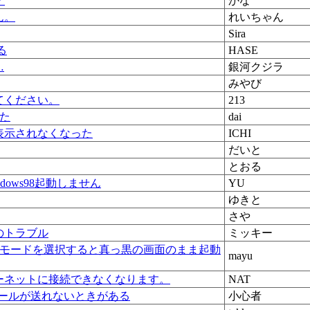
・
かな
せん。
れいちゃん
Sira
る
HASE
…
銀河クジラ
みやび
てください。
213
った
dai
表示されなくなった
ICHI
だいと
とおる
ows98起動しません
YU
ゆきと
さや
時のトラブル
ミッキー
uでNomalモードを選択すると真っ黒の画面のまま起動
mayu
ーネットに接続できなくなります。
NAT
にメールが送れないときがある
小心者