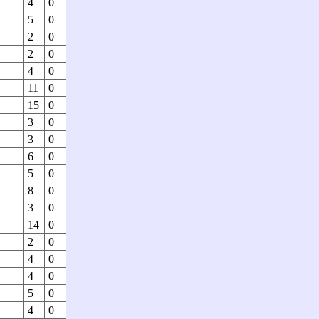
4
0
5
0
2
0
2
0
4
0
11
0
15
0
3
0
3
0
6
0
5
0
8
0
3
0
14
0
2
0
4
0
4
0
5
0
4
0