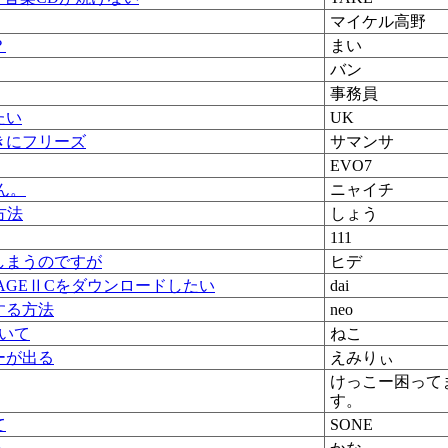
マイケル高野
？
まい
バン
事務員
たい
UK
きにフリーズ
サマンサ
EVO7
ん。
ニャイチ
方法
しょう
111
しまうのですが
ヒデ
AGEⅡCをダウンロードしたい
dai
する方法
neo
ついて
ねこ
ーが出る
えみりぃ
けっこー困って
す。
て
SONE