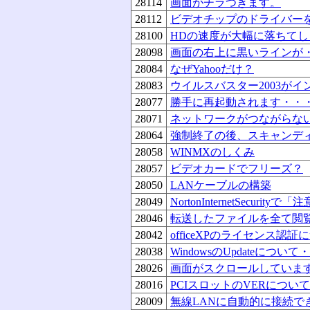
28114
画面がチラつきます。
28112
ビデオチップのドライバー
28100
HDの速度が大幅に落ちて
28098
画面の右上に黒いラインが
28084
なぜYahooだけ？
28083
ウイルスバスター2003が
28077
勝手に再起動されます・・
28071
ネットワークがつながらな
28064
強制終了の後、スキャンデ
28058
WINMXのしくみ
28057
ビデオカードでフリーズ？
28050
LANケーブルの構築
28049
NortonInternetSecurit
28046
転送したファイルを全て閲
28042
officeXPのライセンス認証
28038
WindowsのUpdateについて
28026
画面がスクロールしていま
28016
PCIスロットのVERについて
28009
無線LANに自動的に接続で