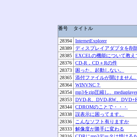
番号
タイトル
28394
InternetExplorer
28389
ディスプレイアダプタを削
28385
EXCELの機能について教
28376
CD-R，CD＋Rの件
28373
困った、起動しない。
28365
添付ファイルが開けません
28364
WINVNC？
28354
mp3をzip圧縮し、mediaplay
28353
DVD-R、DVD-RW、DVD
28344
CDROMのことで・・・
28338
誤表示に困ってます。
28336
こんなソフト有りますか
28333
解像度が勝手に変わる
28316
CDRにmp3データは焼ける