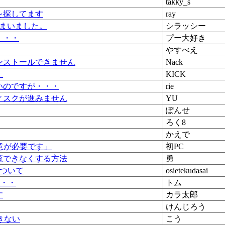
takky_s
を探してます
ray
しまいました。
シラッシー
・・・
プー大好き
やすべえ
インストールできません
Nack
・
KICK
いのですが・・・
rie
ィスクが進みません
YU
ぽんせ
ろく8
かえで
yで「注意が必要です」
初PC
覧できなくする方法
勇
について
osietekudasai
・・・
トム
す
カラ太郎
けんじろう
きない
こう