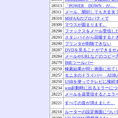
28313
「POWER DOWN」が...。
28311
メール、開封しても大丈夫
28310
MSFAXのプロパティで
28309
マウスが固まります。
28298
ファックスをメール受信し
28293
スタンバイから回復すると
28290
プリンタが削除できない
28287
DVDを見ることができませ
28284
メールやURLなどのコピー
28279
IMEツールバー
28259
検索結果が同じ画面に出て
28257
モニタのドライバー ATIR
28250
USBを使ってテレビに接続
28234
win起動時に出るエラーに
28225
メールを送受信するとエラ
28221
すべての音が消えました。
28218
ルーターの設定画面につい