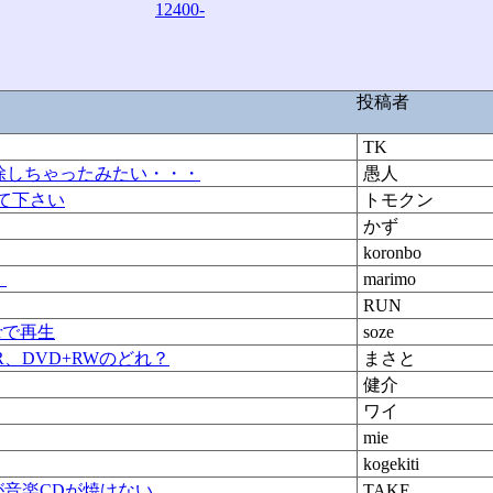
12400-
投稿者
TK
除しちゃったみたい・・・
愚人
えて下さい
トモクン
かず
koronbo
。
marimo
RUN
erで再生
soze
+R、DVD+RWのどれ？
まさと
健介
ワイ
mie
kogekiti
が音楽CDが焼けない
TAKE