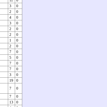
11
0
3
0
2
0
4
0
3
0
2
0
2
0
1
0
2
0
7
0
5
0
7
0
7
0
3
0
19
0
7
0
7
0
13
0