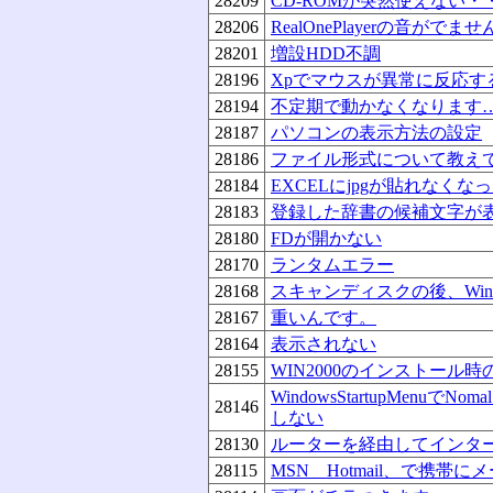
28209
CD-ROMが突然使えない・
28206
RealOnePlayerの音がでま
28201
増設HDD不調
28196
Xpでマウスが異常に反応す
28194
不定期で動かなくなります
28187
パソコンの表示方法の設定
28186
ファイル形式について教え
28184
EXCELにjpgが貼れなくな
28183
登録した辞書の候補文字が
28180
FDが開かない
28170
ランタムエラー
28168
スキャンディスクの後、Wind
28167
重いんです。
28164
表示されない
28155
WIN2000のインストール
WindowsStartupMen
28146
しない
28130
ルーターを経由してインタ
28115
MSN Hotmail、で携帯