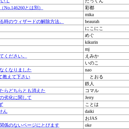
について
たっくん
No.146260とは別）
彩都
mika
る時のウィザードの解除方法。
beaurah
にこにこ
めぐ
kikurin
mj
てください。
えみか
いのこ
なくなりました
nao
いて教えて下さい
とおる
鉄人
たらどちらとも消えた
コマル
の劣化に関して
Jerry
ず
ことは
ません
daiki
おJAS
関係のないページにとびます
oke