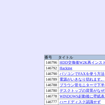
番号
タイトル
146796
HDD交換後W2K再インス
146792
Hacking
146790
パソコンでFAXを使う方法
146789
電源がいきなり切れます。
146788
ブラウン管モニターで下半
146780
デスクトップの背景がなぜ
146778
WINDOWS起動後に壁紙
146777
ハードディスク認識せず