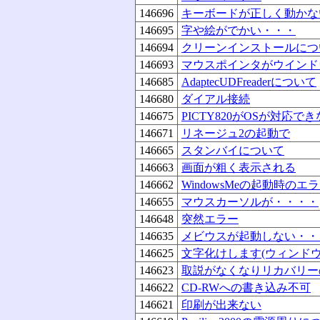
146696
キーボードが正しく動かな
146695
字や絵がでかい・・・
146694
クリーンインストールにつ
146693
マウスポインタがウインド
146685
AdaptecUDFreaderについて
146680
ダイアル接続
146675
PICTY820がOSが対応
146671
リネージュ2の起動で
146665
スタンバイについて
146663
画面が粗く表示される
146662
WindowsMeの起動時の
146655
マウスカーソルが・・・・
146648
突然エラー
146635
メビウスが起動しない・・
146625
文字化けします(ウィンド
146623
取説がなくなりリカバリー
146622
CD-RWへの書き込み不可
146621
印刷が出来ない