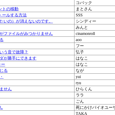
コバック
メントの移動
まとさん
トールする方法
SSS
たいの）が消えないのです。
シンディー
みんと
がファイルがみつかりません
cinamonroll
る
aoo
フー
いう音で故障？
弘子
ダが勝手にできます
はなこ
ラー
はなこ
じる
なが
・
yui
ryu
ません
ひらくん
ララ
ごん
ん
死にかけバイオユー
TAKA