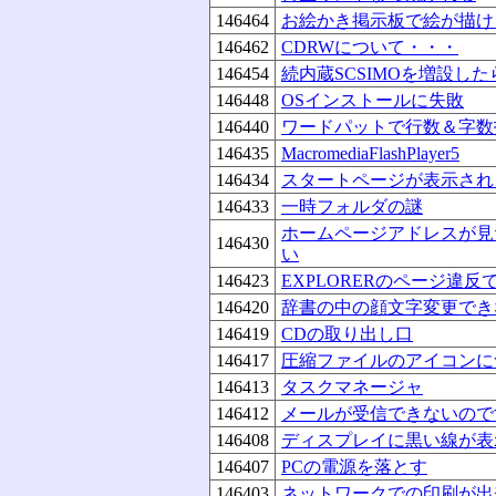
146464
お絵かき掲示板で絵が描け
146462
CDRWについて・・・
146454
続内蔵SCSIMOを増設し
146448
OSインストールに失敗
146440
ワードパットで行数＆字数
146435
MacromediaFlashPlayer5
146434
スタートページが表示され
146433
一時フォルダの謎
ホームページアドレスが見
146430
い
146423
EXPLORERのページ違反
146420
辞書の中の顔文字変更できな
146419
CDの取り出し口
146417
圧縮ファイルのアイコンに
146413
タスクマネージャ
146412
メールが受信できないので
146408
ディスプレイに黒い線が表
146407
PCの電源を落とす
146403
ネットワークでの印刷が出