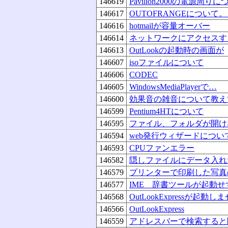
146619
Pavilion2000の電源周り
146617
OUTOFRANGEについて。（
146616
hotmailが容量オーバー
146614
ネットワークにアクセスす
146613
OutLookの起動時の画面が
146607
isoファイルについて
146606
CODEC
146605
WindowsMediaPlayerで…
146600
効果音の雑音について教え
146599
Pentium4HTについて
146595
ファイル、フォルダが開け
146594
web発行ウィザードにつ
146593
CPUファンエラー
146582
隠しファイルにデータ入れ
146579
プリンターで印刷した写真
146577
IME 辞書ツールが起動せ
146568
OutLookExpressが起動し
146566
OutLookExpress
146559
アドレスバーで検索すると