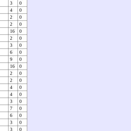
3
0
4
0
2
0
2
0
16
0
2
0
3
0
6
0
9
0
16
0
2
0
2
0
4
0
4
0
3
0
7
0
6
0
3
0
3
0