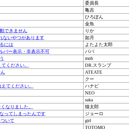
委員長
亀吉
ひろぽん
金魚
起動できません
りか
、見れないやつがあります
如月
るには
よたよた太郎
ールバー表示・非表示不可
パパ
う
mnb
えてください。
DR.スランプ
せん
ATEATE
クー
教えてください。
ハナビ
NEO
saka
なくなりました。
猫太郎
なってしまったんです
ジョーロ
について
girl
TOTOMO