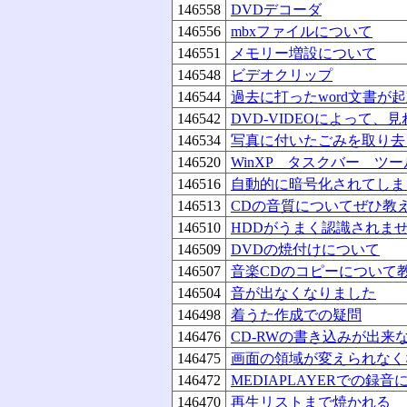
146558
DVDデコーダ
146556
mbxファイルについて
146551
メモリー増設について
146548
ビデオクリップ
146544
過去に打ったword文書が
146542
DVD-VIDEOによって
146534
写真に付いたごみを取り去
146520
WinXP タスクバー ツ
146516
自動的に暗号化されてしま
146513
CDの音質についてぜひ教
146510
HDDがうまく認識されま
146509
DVDの焼付けについて
146507
音楽CDのコピーについて
146504
音が出なくなりました
146498
着うた作成での疑問
146476
CD-RWの書き込みが出来
146475
画面の領域が変えられなく
146472
MEDIAPLAYERでの録音
146470
再生リストまで焼かれる