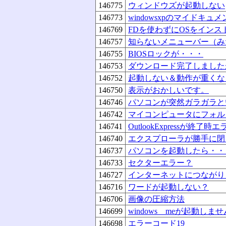
146775
ウィンドウズが起動しない
146773
windowsxpのマイドキュ
146769
FDを使わずにOSをインス
146757
知らないメニューバー（み
146755
BIOSロックが・・・
146753
ダウンロード完了しました
146752
起動しない＆動作が重くな
146750
表示がおかしいです。
146746
パソコンが突然ガラガラと
146742
マイコンピュータにフォル
146741
OutlookExpressが終了時エ
146740
エクスプローラが勝手に閉
146737
パソコンを起動したら・・
146733
セクターエラー？
146727
インターネットにつながり
146716
ワードが起動しない？
146706
画像の圧縮方法
146699
windows meが起動しませ
146698
エラーコード19