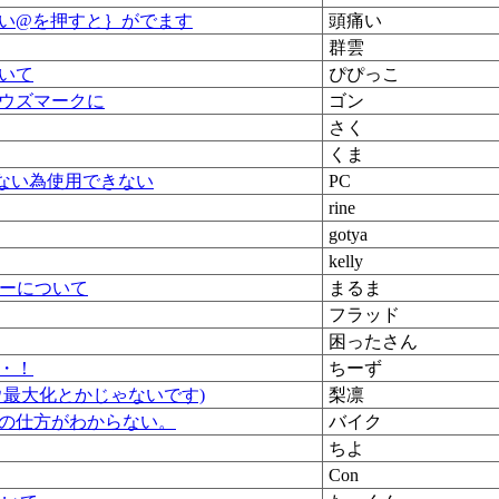
い@を押すと｝がでます
頭痛い
群雲
いて
ぴぴっこ
ウズマークに
ゴン
さく
くま
できない為使用できない
PC
rine
gotya
kelly
エラーについて
まるま
フラッド
困ったさん
・！
ちーず
ウ最大化とかじゃないです)
梨凛
の仕方がわからない。
バイク
ちよ
Con