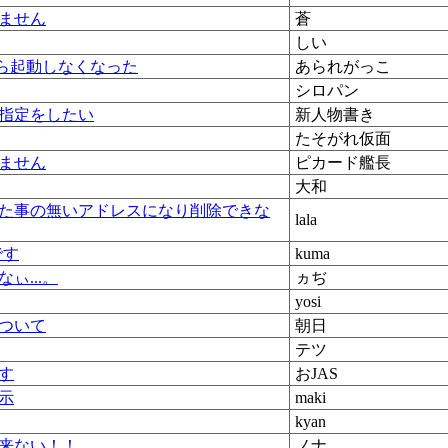
ません
蒼
しい
たら起動しなくなった
あられがっこ
シロパン
指定をしたい
新人物書き
たそがれ仮面
ません
ピカード艦長
大和
た事の無いアドレスになり削除できな
lala
です
kuma
ぃ...。
ヵぢ
yosi
ついて
朝日
テツ
す
おJAS
示
maki
kyan
来ない！！
ノナ