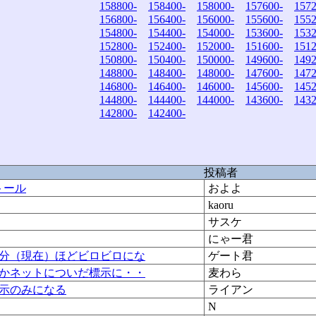
158800-
158400-
158000-
157600-
1572
156800-
156400-
156000-
155600-
1552
154800-
154400-
154000-
153600-
1532
152800-
152400-
152000-
151600-
1512
150800-
150400-
150000-
149600-
1492
148800-
148400-
148000-
147600-
1472
146800-
146400-
146000-
145600-
1452
144800-
144400-
144000-
143600-
1432
142800-
142400-
投稿者
トール
およよ
kaoru
サスケ
にゃー君
分（現在）ほどビロビロにな
ゲート君
かネットについだ標示に・・
麦わら
表示のみになる
ライアン
N