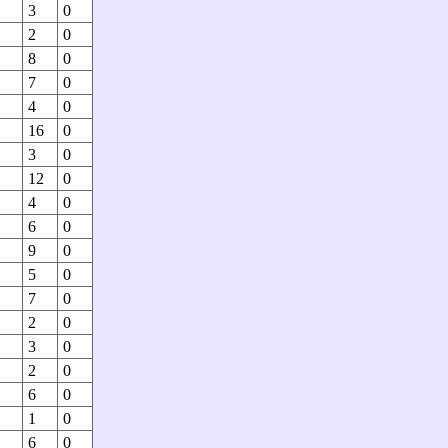
3
0
2
0
8
0
7
0
4
0
16
0
3
0
12
0
4
0
6
0
9
0
5
0
7
0
2
0
3
0
2
0
6
0
1
0
6
0