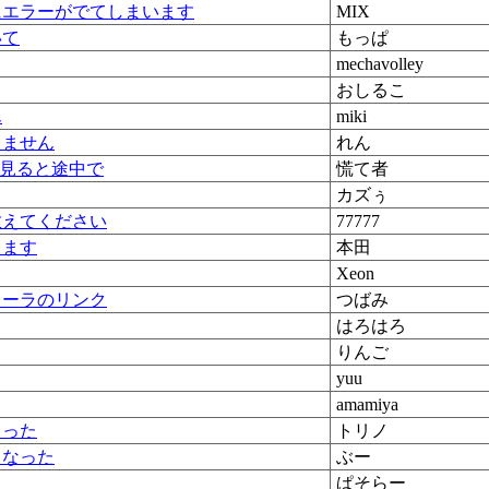
中にエラーがでてしまいます
MIX
いて
もっぱ
mechavolley
おしるこ
ん
miki
きません
れん
い見ると途中で
慌て者
カズぅ
教えてください
77777
します
本田
Xeon
ローラのリンク
つばみ
はろはろ
りんご
yuu
amamiya
まった
トリノ
くなった
ぶー
ぱそらー