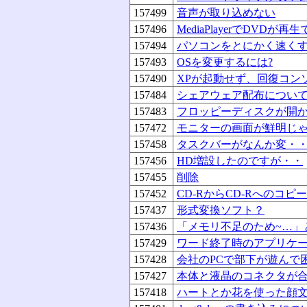
157499
音声が取り込めない
157496
MediaPlayerでDVDが
157494
パソコンをとにかく速くす
157493
OSを変更するには?
157490
XPが起動せず、回復コン
157484
シェアウェア配布につい
157483
フロッピーディスクが開
157472
モニターの画面が鮮明じ
157458
タスクバーがなんか変・
157456
HD増設したのですが・・
157455
削除
157452
CD-RからCD-Rへのコピー
157437
形式変換ソフト？
157436
「メモリ不足のため~…」
157429
ワード終了時のアプリケ
157428
会社のPCで部下が遊んで
157427
本体と液晶のコネクタが
157418
ハートとか花を使った顔