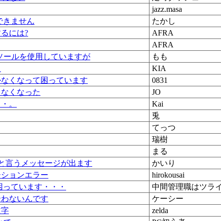
jazz.masa
再生できません
たかし
るには?
AFRA
AFRA
ソールを使用していますが
もも
て
KIA
かなくなって困っています
0831
ゃなくなった
JO
・・。
Kai
兎
てっつ
瑞樹
まる
と言うメッセージが出ます
かいり
ーションエラー
hirokousai
困っています・・・
中間管理職はツラ
合わないんです
ケーシー
文字
zelda