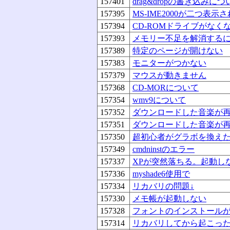
157401
drag&dropの書き込みにつ
157395
MS-IME2000が二つ表
157394
CD-ROMドライブがなく
157393
メモリー不足を解消する
157389
特定のページが開けない
157383
モニターがつかない
157379
マウスが動きません
157368
CD-MORについて
157354
wmv9について
157352
ダウンロードした音楽が
157351
ダウンロードした音楽が
157350
超初心者がグラボを換え
157349
cmdninstのエラー
157337
XPが突然落ちる。起動し
157336
myshade6使用で
157334
リカバリの問題↓
157330
メモ帳が起動しない
157328
フォントのインストール
157314
リカバリしてから起こっ