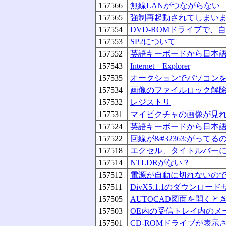
157566
無線LANがつながらない
157565
強制再起動されてしまい
157554
DVD-ROMドライブで、
157553
SP2について
157552
英語キーボードから日本
157543
Internet Explorer
157535
オークションでパソコン
157534
画像のファイルロック解
157532
レジストリ
157531
マイピクチャの画像が見
157524
英語キーボードから日本
157522
回線が&#32363;がってる
157518
エクセル、タイトルバー
157514
NTLDRがない？
157512
電源が自動に切れないの
157511
DivX5.1.1のダウンロー
157505
AUTOCAD図面を開く
157503
OE内の受信トレイ内のメ
157501
CD-ROMドライブが表示