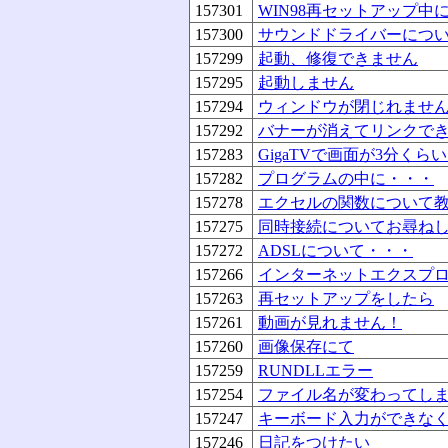
157301
WIN98再セットアップ
157300
サウンドドライバーにつ
157299
起動、修復できません
157295
起動しません
157294
ウィンドウが閉じれませ
157292
バナーが消えてリンクで
157283
GigaTVで画面が3分くら
157282
プログラムの中に・・・
157278
エクセルの関数について
157275
同時接続についてお尋ね
157272
ADSLについて・・・
157266
インターネットエクスプ
157263
再セットアップをしたら
157261
動画が見れません！
157260
画像保存にて
157259
RUNDLLエラー
157254
ファイル名が変わってし
157247
キーボード入力ができな
157246
日記をつけたい