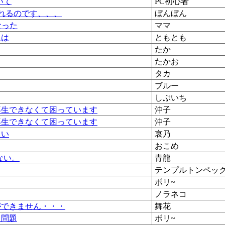
いて
PC初心者
示されるのです、、、
ぼんぼん
なった
ママ
には
ともとも
たか
たかお
タカ
ブルー
しぶいち
再生できなくて困っています
沖子
再生できなくて困っています
沖子
たい
哀乃
おこめ
ない。
青龍
テンプルトンペッ
ボリ~
ノラネコ
ができません・・・
舞花
た問題
ボリ~