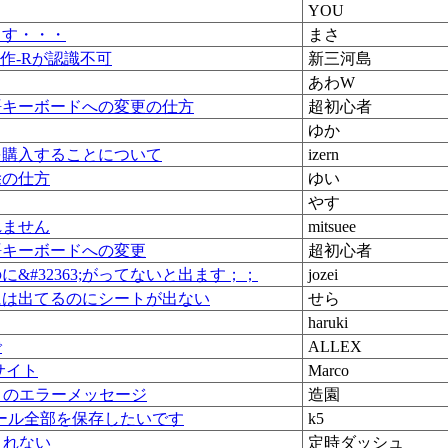
YOU
ます・・・
まさ
自作-Rが認識不可
新三河島
あわW
語キーボードへの変更の仕方
超初心者
ゆか
を購入することについて
izern
除の仕方
ゆい
やす
れません
mitsuee
語キーボードへの変更
超初心者
のに&#32363;がってないと出ます；；
jozei
には出てるのにシートが出ない
せら
haruki
で
ALLEX
ドサイト
Marco
ときのエラーメッセージ
造園
ール全部を保存したいです
k5
されない
定時ダッシュ