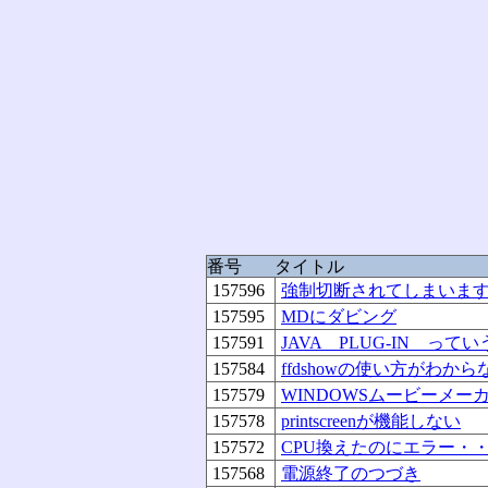
番号
タイトル
157596
強制切断されてしまいま
157595
MDにダビング
157591
JAVA PLUG-IN っ
157584
ffdshowの使い方がわか
157579
WINDOWSムービーメ
157578
printscreenが機能しない
157572
CPU換えたのにエラー・
157568
電源終了のつづき