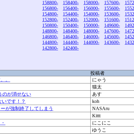
158800-
158400-
158000-
157600-
1572
156800-
156400-
156000-
155600-
1552
154800-
154400-
154000-
153600-
1532
152800-
152400-
152000-
151600-
1512
150800-
150400-
150000-
149600-
1492
148800-
148400-
148000-
147600-
1472
146800-
146400-
146000-
145600-
1452
144800-
144400-
144000-
143600-
1432
142800-
142400-
投稿者
す。。
にゃう
猫太
ていうのが消せない
あす
らないです！？
koh
ーカーが強制終了してしまう
NASAru
Kittt
・・
にこにこ
ゆうこ