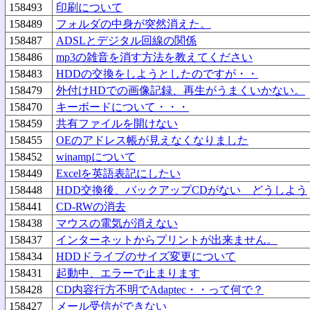
158493
印刷について
158489
フォルダの中身が突然消えた。
158487
ADSLとデジタル回線の関係
158486
mp3の雑音を消す方法を教えてください
158483
HDDの交換をしようとしたのですが・・
158479
外付けHDでの画像記録、再生がうまくいかない。
158470
キーボードについて・・・
158459
共有ファイルを開けない
158455
OEのアドレス帳が見えなくなりました
158452
winampについて
158449
Excelを英語表記にしたい
158448
HDD交換後、バックアップCDがない どうしよう
158441
CD-RWの消去
158438
マウスの電気が消えない
158437
インターネットからプリントが出来ません。
158434
HDDドライブのサイズ変更について
158431
起動中、エラーで止まります
158428
CD内容行方不明でAdaptec・・って何で？
158427
メール受信ができない