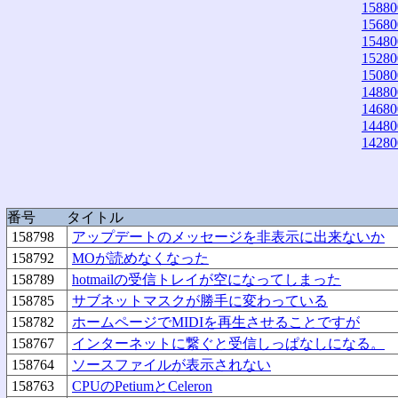
15880
15680
15480
15280
15080
14880
14680
14480
14280
番号
タイトル
158798
アップデートのメッセージを非表示に出来ないか
158792
MOが読めなくなった
158789
hotmailの受信トレイが空になってしまった
158785
サブネットマスクが勝手に変わっている
158782
ホームページでMIDIを再生させることですが
158767
インターネットに繋ぐと受信しっぱなしになる。
158764
ソースファイルが表示されない
158763
CPUのPetiumとCeleron