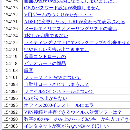
154136
画面の色が16色のみになってしまいました。
154133
OEのパスワード設定が機能しません
154132
V用ゲームのつくりかたが・・・
154131
ADSLに変更したら、URLが変わって表示される
154126
メールエイリアスとメーリングリストの違い
154124
1枚しか印刷できない
154122
ライティングソフトにてバックアップが出来ませ
154121
いやらしい広告が出てきます。
154119
音量コントロールの
154118
ビデオカードの部品
154103
録音
154101
フリーソフトJWWについて
154098
自動リロードされてしまう…？
154097
ファイルのインストールについて
154096
OSが立ち上がらない
154095
オフィス2000インストールにエラー
154092
VPN接続と共存できるウィルス対策ソフトは？
154090
数字の0のキーの左上の~って0のキーから入力でき
154085
インタネットが繋がらない/調べてほしい