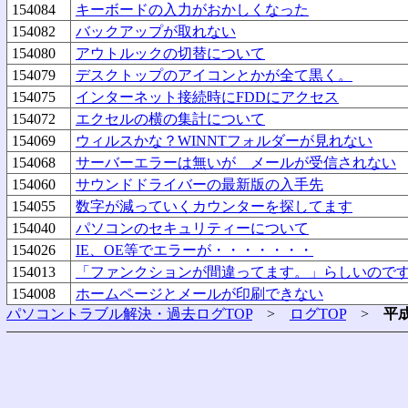
154084
キーボードの入力がおかしくなった
154082
バックアップが取れない
154080
アウトルックの切替について
154079
デスクトップのアイコンとかが全て黒く。
154075
インターネット接続時にFDDにアクセス
154072
エクセルの横の集計について
154069
ウィルスかな？WINNTフォルダーが見れない
154068
サーバーエラーは無いが メールが受信されない
154060
サウンドドライバーの最新版の入手先
154055
数字が減っていくカウンターを探してます
154040
パソコンのセキュリティーについて
154026
IE、OE等でエラーが・・・・・・・
154013
「ファンクションが間違ってます。」らしいので
154008
ホームページとメールが印刷できない
パソコントラブル解決・過去ログTOP
>
ログTOP
>
平成