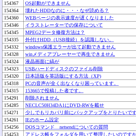
154367
OS起動ができません
154364
壊れたHDDなのに・・・なぜ読める？
154360
WEBページの表示速度が遅くなりました
154346
イラストレーターでの保存について
154345
MPEG2データ修復方法は？
154335
外付けHDD（USB接続）を認識しない。
154332
windows保護エラーが出て起動できません
154328
winメディアプレーヤーで再生できません
154324
液晶画面に縞が
154323
USBハードディスクのファイル削除
154320
日本語版を英語版にする方法（XP)
154318
PCの音声が全く出なくなり困っています。
154315
153665で投稿した者です。
154291
削除されません
154285
NECLC50H34DA1にDVD-RWを載せ
154271
少しでもリカバリ前にバックアップをとりたいで
154261
IEのホーム設定
154256
DOSコマンド netsendについての質問
154253
アドレス帳をフォルダを用いて整理したいのです