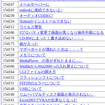
154247
メールサーバーに
154243
outlookに接続できないよ~
154238
オーディオCODEC?
154224
Nortonがインストールできない
154212
ウイルス警告
154186
9プロパティ変更で画面が黒くなり操作不能になる
154179
CD-RWにまったく書き込めない・・・
154175
線が入った
154174
マザーボードが壊れたときは・・・？
154169
メモリについて
154168
MediaPlayer の音がずれたままに…。
154166
WinMeからWin2000への入れ替えについて
154164
CGIファイルの開き方
154152
フラッシュソフトについて
154151
FFFTPのエラーについて
154149
USBについて
154146
リムーバブルディスク画面が表示されない。
154141
Excel2003でVBAが出来なくなった