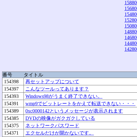
15880
15680
15480
15280
15080
14880
14680
14480
14280
番号
タイトル
154398
再セットアップについて
154397
こんなツールってあります？
154393
Windows98がうまく終了できない。
154391
wmp9でビットレートをかえて転送できない・・・
154389
0xc0000142というメッセージが表示されます
154385
DVDの映像がガクガクしている
154375
ネットワークパスワード
154371
エクセルだけが開かないです。