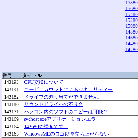
15880
15680
15480
15280
15080
14880
14680
14480
14280
番号
タイトル
143193
CPU交換について
143191
ユーザアカウントによるセキュリティー
143182
ドライブの割り当てができません。
143180
サウンドドライバの不具合
143171
パソコン内のソフトのコピーは可能？
143169
svchost.exeアプリケーションエラー
143164
142680の続きです。
143163
WindowsMEのロゴ以降立ち上がらない