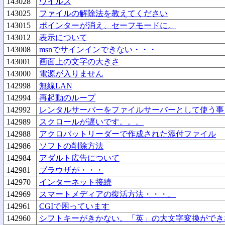
143028
ウイルス
143025
ファイルの解除法を教えてください
143015
ポインターが消え、セーフモードに。
143012
表示について
143008
msnでサインインできない・・・
143001
画面上の文字の大きさ
143000
電源が入りません
142998
無線LAN
142994
再起動のループ
142992
レンタルサーバーをファイルサーバーとして使う事
142989
スクロールが遅いです。。。
142988
アクロバットリーダーで作成された添付ファイル
142986
ソフトの削除方法
142984
アダルト広告について
142981
ブラウザが・・・
142970
インターネット接続
142969
スマートメディアの復活方法・・・。
142961
CGIで困っています
142960
シフトキーがきかない。「英」の大文字変換ができ