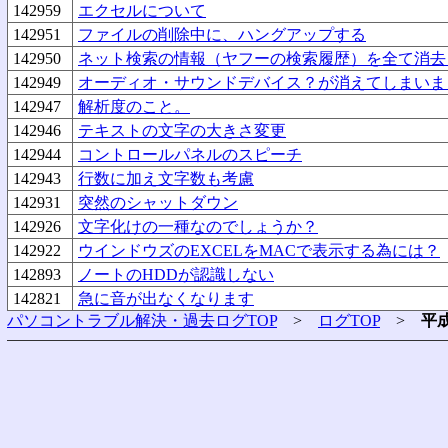
142959
エクセルについて
142951
ファイルの削除中に、ハングアップする
142950
ネット検索の情報（ヤフーの検索履歴）を全て消去
142949
オーディオ・サウンドデバイス？が消えてしまいま
142947
解析度のこと。
142946
テキストの文字の大きさ変更
142944
コントロールパネルのスピーチ
142943
行数に加え文字数も考慮
142931
突然のシャットダウン
142926
文字化けの一種なのでしょうか？
142922
ウインドウズのEXCELをMACで表示する為には？
142893
ノートのHDDが認識しない
142821
急に音が出なくなります
パソコントラブル解決・過去ログTOP
>
ログTOP
>
平成