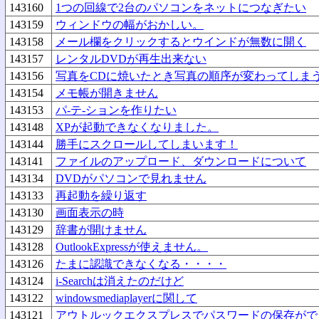
143160
1つの回線で2台のパソコンをネットにつなぎたい
143159
ウィンドウの幅がおかしい。
143158
メール欄をクリックするとウインドが無数に開く
143157
レンタルDVDが再生出来ない
143156
写真をCDに焼いたとき写真の順序が変わってしま
143154
メモ帳が開きません
143153
パ-テ-ションを作りたい
143148
XPが起動できなくなりました。
143144
勝手にスクロールしてしまいます！
143141
ファイルのアップロード、ダウンロードについて
143134
DVDがパソコンで見れません
143133
再起動を繰り返す
143130
画面表示の時
143129
辞書が開けません
143128
OutlookExpressが使えません。
143126
たまに認識できなくなる・・・・
143124
i-Searchは消えたのだけど
143122
windowsmediaplayerに関して
143121
アウトルックエクスプレスでパスワードの保存がで