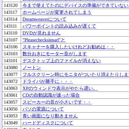
143120
今まで使えてたのにデバイスの準備ができていない
143117
ホームページが変更されてしまう
143114
Dreamweaverについて
143111
パワーポイントの読み込みが遅くて
143110
DVDが見れません
143107
”Pleasechecksignarl"と
143106
スキャナーを購入したいけれどお勧めは・・
143103
数分おきにモーター音がします
143101
デスクトップ上のファイルが消えない
143080
ノートン
143077
フルスクリーン時にモニタがついたり消えたりしま
143072
ドライバが勝手に・・・
143063
XPのウィンドウ表示がやたら遅い。
143061
CDの自動認識が違った場合
143057
スピーカーの音が小さいです・・
143056
パソの電源について
143053
青い画面になり動きません
143049
ハードディスクについて