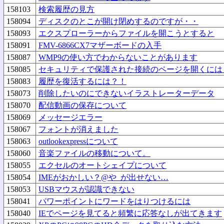
158103
検索履歴の見方
158094
ディスクのとこが開け閉めするのですが・・
158093
エクスプローラーからファイルを開こうとすると
158091
FMV-6866CX7マザーボードの入手
158087
WMP9の使い方でわからないことがあります
158085
セキュリティで保護された接続のページを開くには
158083
履歴を復活するには？！
158073
削除したいのにできないイラストレーターデータ
158070
配信動画の保存について
158069
メッセージエラー
158067
フォントが消えました
158063
outlookexpressについて
158060
音楽ファイルの移動について。
158055
エクセルのオートシェイプについて
158054
IMEがおかしい？@や_が出せない…
158053
USBマウスが認識できない
158041
パワーポイントにワードをはりつけるには
158040
IEでページを見てると頻繁に応答なしが出てきます