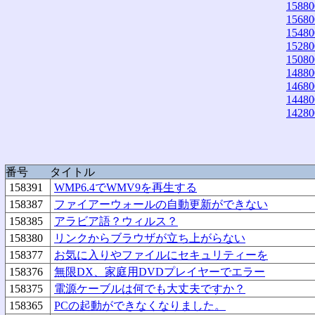
15880
15680
15480
15280
15080
14880
14680
14480
14280
番号
タイトル
158391
WMP6.4でWMV9を再生する
158387
ファイアーウォールの自動更新ができない
158385
アラビア語？ウィルス？
158380
リンクからブラウザが立ち上がらない
158377
お気に入りやファイルにセキュリティーを
158376
無限DX、家庭用DVDプレイヤーでエラー
158375
電源ケーブルは何でも大丈夫ですか？
158365
PCの起動ができなくなりました。