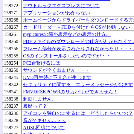
158272
アウトルックエクスプレスについて
158271
アプリケーションがわからない
158268
ホームページからドライバーをダウンロードする方
158267
カードリーダー＋FDDを付けたらOSが起動しない
158261
mypicturesの縮小表示などの表示の仕方。
158260
PDFファイルのダウンロードの仕方がわからなくて
158256
フレーム部分が表示されたりされなかったり・・・
158255
OSのインストールをしたいのですが・・
158254
PC2台繋げるには
158250
サウンドが全く出ません・・・
158245
DVD再生時に不具合が生じます
158242
セキュリティに関する、エラーメッセージが出ます
158241
FMVDESKPOWRのリカバリができません！
158238
起動しません。
158237
履歴って？
158236
アイコンを独自のにするには、どうしたらいいの？
158228
音がでません…＞＜
158227
ADSL回線について