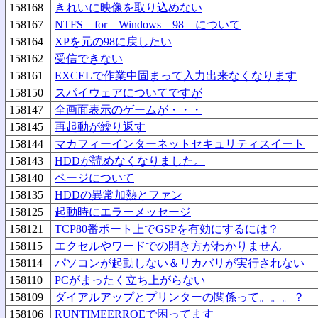
158168
きれいに映像を取り込めない
158167
NTFS for Windows 98 について
158164
XPを元の98に戻したい
158162
受信できない
158161
EXCELで作業中固まって入力出来なくなります
158150
スパイウェアについてですが
158147
全画面表示のゲームが・・・
158145
再起動が繰り返す
158144
マカフィーインターネットセキュリティスイート
158143
HDDが読めなくなりました。
158140
ページについて
158135
HDDの異常加熱とファン
158125
起動時にエラーメッセージ
158121
TCP80番ポート上でGSPを有効にするには？
158115
エクセルやワードでの開き方がわかりません
158114
パソコンが起動しない＆リカバリが実行されない
158110
PCがまったく立ち上がらない
158109
ダイアルアップとプリンターの関係って。。。？
158106
RUNTIMEERROEで困ってます