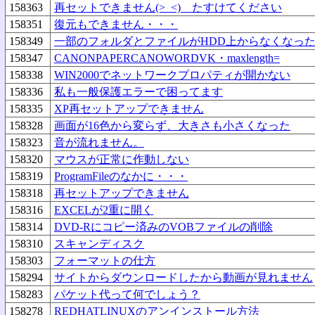
158363
再セットできません(>_<) たすけてください
158351
復元もできません・・・
158349
一部のフォルダとファイルがHDD上からなくなっ
158347
CANONPAPERCANOWORDVK・maxlength=
158338
WIN2000でネットワークプロパティが開かない
158336
私も一般保護エラーで困ってます
158335
XP再セットアップできません
158328
画面が16色から変らず、大きさも小さくなった
158323
音が流れません。
158320
マウスが正常に作動しない
158319
ProgramFileのなかに・・・
158318
再セットアップできません
158316
EXCELが2重に開く
158314
DVD-Rにコピー済みのVOBファイルの削除
158310
スキャンディスク
158303
フォーマットの仕方
158294
サイトからダウンロードしたから動画が見れません
158283
パケット代って何でしょう？
158278
REDHATLINUXのアンインストール方法