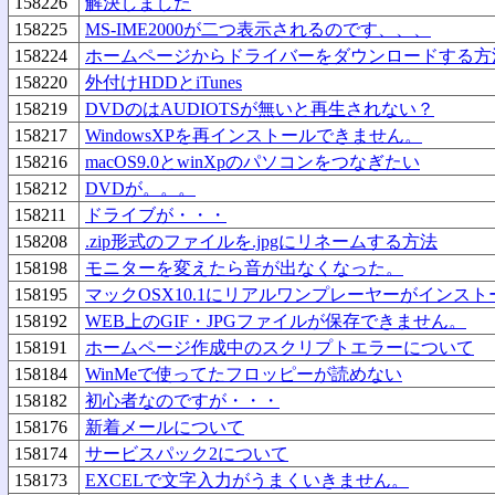
158226
解決しました
158225
MS-IME2000が二つ表示されるのです、、、
158224
ホームページからドライバーをダウンロードする方
158220
外付けHDDとiTunes
158219
DVDのはAUDIOTSが無いと再生されない？
158217
WindowsXPを再インストールできません。
158216
macOS9.0とwinXpのパソコンをつなぎたい
158212
DVDが。。。
158211
ドライブが・・・
158208
.zip形式のファイルを.jpgにリネームする方法
158198
モニターを変えたら音が出なくなった。
158195
マックOSX10.1にリアルワンプレーヤーがインス
158192
WEB上のGIF・JPGファイルが保存できません。
158191
ホームページ作成中のスクリプトエラーについて
158184
WinMeで使ってたフロッピーが読めない
158182
初心者なのですが・・・
158176
新着メールについて
158174
サービスパック2について
158173
EXCELで文字入力がうまくいきません。