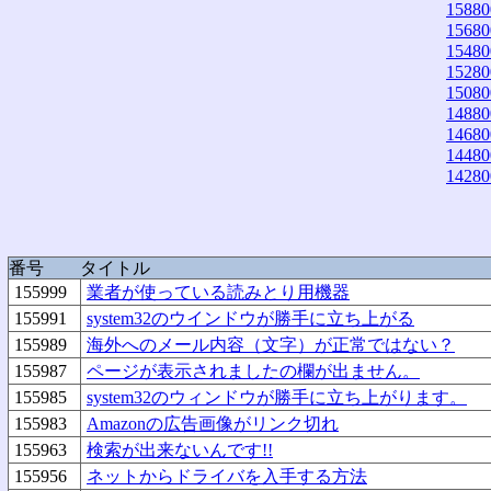
15880
15680
15480
15280
15080
14880
14680
14480
14280
番号
タイトル
155999
業者が使っている読みとり用機器
155991
system32のウインドウが勝手に立ち上がる
155989
海外へのメール内容（文字）が正常ではない？
155987
ページが表示されましたの欄が出ません。
155985
system32のウィンドウが勝手に立ち上がります。
155983
Amazonの広告画像がリンク切れ
155963
検索が出来ないんです!!
155956
ネットからドライバを入手する方法