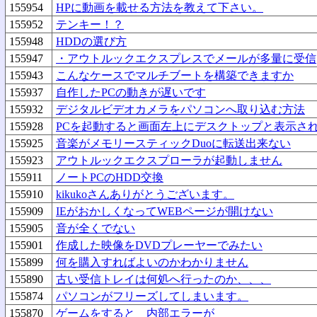
155954
HPに動画を載せる方法を教えて下さい。
155952
テンキー！？
155948
HDDの選び方
155947
・アウトルックエクスプレスでメールが多量に受信
155943
こんなケースでマルチブートを構築できますか
155937
自作したPCの動きが遅いです
155932
デジタルビデオカメラをパソコンへ取り込む方法
155928
PCを起動すると画面左上にデスクトップと表示さ
155925
音楽がメモリースティックDuoに転送出来ない
155923
アウトルックエクスプローラが起動しません
155911
ノートPCのHDD交換
155910
kikukoさんありがとうございます。
155909
IEがおかしくなってWEBページが開けない
155905
音が全くでない
155901
作成した映像をDVDプレーヤーでみたい
155899
何を購入すればよいのかわかりません
155890
古い受信トレイは何処へ行ったのか、、、
155874
パソコンがフリーズしてしまいます。
155870
ゲームをすると 内部エラーが