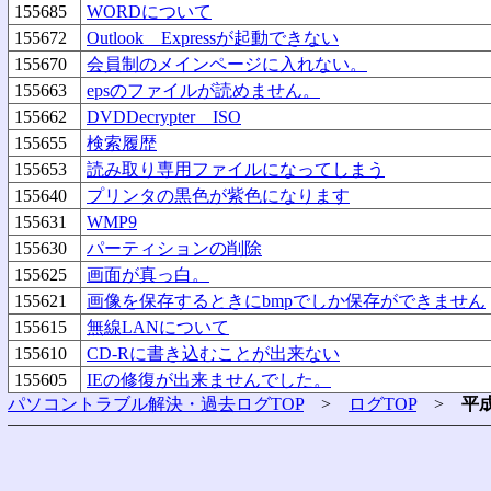
155685
WORDについて
155672
Outlook Expressが起動できない
155670
会員制のメインページに入れない。
155663
epsのファイルが読めません。
155662
DVDDecrypter ISO
155655
検索履歴
155653
読み取り専用ファイルになってしまう
155640
プリンタの黒色が紫色になります
155631
WMP9
155630
パーティションの削除
155625
画面が真っ白。
155621
画像を保存するときにbmpでしか保存ができません
155615
無線LANについて
155610
CD-Rに書き込むことが出来ない
155605
IEの修復が出来ませんでした。
パソコントラブル解決・過去ログTOP
>
ログTOP
>
平成