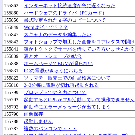
155862
インターネット接続速度が急に遅くなった
155860
ハードウェアのドライバ（PCカード）
155856
書式設定された文字のコピーについて
155849
Wordはどこで？？？
155847
スキャナのデータを編集したい
155842
フォトショップで加工した画像をコアレタスで開け
155841
誰かトクトクでサーバを借りている方いませんか？
155839
表とオートシェープの結合
155838
ホームページでBGMが鳴らない
155831
PCの電源がきゅうにおちる
155822
ソリマチ 販売王での商品検索について
155810
2~3分毎に電源が切れ再起動される
155799
プロンプトでの入力について
155793
起動するとCPUがフル活動していて操作できません
155792
起動時にエラーメッセージが出てしまう
155790
画像保存
155788
起動しません
155787
複数のパソコンで・・・