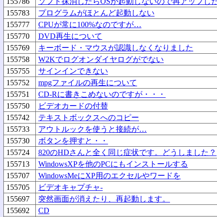
155786
ソフト抹消したらOSが起動しないので再アップし
155783
プログラムがほとんど起動しない
155777
CPUが常に100%なのですが…
155770
DVD再生について
155769
キーボード・マウスが認識しなくなりました
155758
W2Kでログオンダイヤログがでない
155755
サインインできない
155752
mpgファイルの再生について
155751
CD-Rに書きこめないのですが・・・
155750
ビデオカードの付替
155742
テキストボックスへのコピー
155733
アウトルックを使うと接続が…
155730
ボタンを押すと・・
155724
820のHDさんと全く同じ症状です。どうしました？
155713
WindowsXPを他のPCにもインストールする
155707
WindowsMeにXP用のエクセルやワードを
155705
ビデオキャプチャ-
155697
突然画面が消えたり、再起動します。
155692
CD