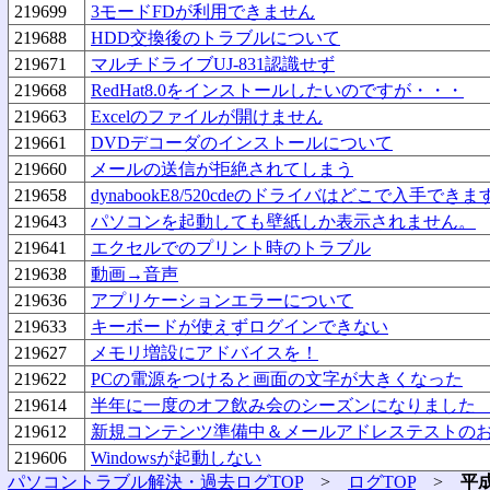
219699
3モードFDが利用できません
219688
HDD交換後のトラブルについて
219671
マルチドライブUJ-831認識せず
219668
RedHat8.0をインストールしたいのですが・・・
219663
Excelのファイルが開けません
219661
DVDデコーダのインストールについて
219660
メールの送信が拒絶されてしまう
219658
dynabookE8/520cdeのドライバはどこで入手でき
219643
パソコンを起動しても壁紙しか表示されません。
219641
エクセルでのプリント時のトラブル
219638
動画→音声
219636
アプリケーションエラーについて
219633
キーボードが使えずログインできない
219627
メモリ増設にアドバイスを！
219622
PCの電源をつけると画面の文字が大きくなった
219614
半年に一度のオフ飲み会のシーズンになりました
219612
新規コンテンツ準備中＆メールアドレステストの
219606
Windowsが起動しない
パソコントラブル解決・過去ログTOP
>
ログTOP
>
平成