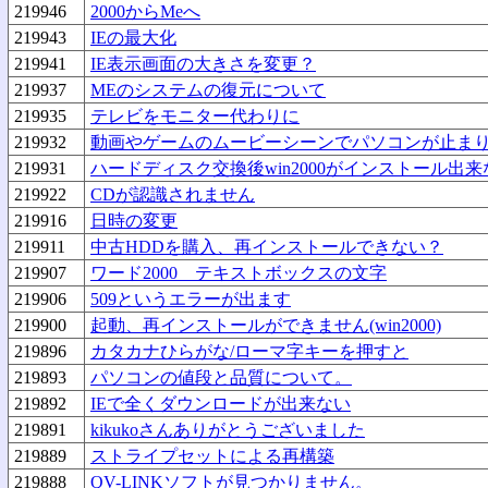
219946
2000からMeへ
219943
IEの最大化
219941
IE表示画面の大きさを変更？
219937
MEのシステムの復元について
219935
テレビをモニター代わりに
219932
動画やゲームのムービーシーンでパソコンが止ま
219931
ハードディスク交換後win2000がインストール出
219922
CDが認識されません
219916
日時の変更
219911
中古HDDを購入、再インストールできない？
219907
ワード2000 テキストボックスの文字
219906
509というエラーが出ます
219900
起動、再インストールができません(win2000)
219896
カタカナひらがな/ローマ字キーを押すと
219893
パソコンの値段と品質について。
219892
IEで全くダウンロードが出来ない
219891
kikukoさんありがとうございました
219889
ストライプセットによる再構築
219888
QV-LINKソフトが見つかりません。