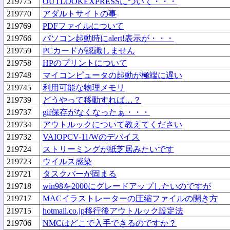
219775
OUTLOOKEXPRESSについて・・・
219770
アダルトサイトの事
219769
PDFファイルについて
219766
パソコン起動時にalert!表示が・・・
219759
PCカードが認識しません
219758
HPのプリントについて
219748
マイコンピュータの起動が極端に遅い
219745
利用可能な物理メモリ
219739
どうやって移動すれば…？
219737
gif保存がなくなったぁ・・・
219734
アウトルックについて教えてください
219732
VAIOPCV-11/Wのデバイス
219724
ストリーミングが紙芝居みたいです
219723
ウイルス感染
219721
タスクバーが固まる
219718
win98を2000にグレードアップしたいのですが
219717
MACイラストレーターの圧縮ファイルの開き方
219715
hotmail.co.jp移行後アウトルック設定法
219706
NMCはどこで入手できるのですか？