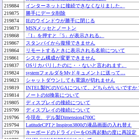
219884
インターネットに接続できなくなりました。
219875
勝手にデータ削除
219874
IEのウインドウが勝手に閉じる
219873
MSNメッセとノートン
219868
「I」を押すと「5」が表示される。
219867
スタンバイから復帰できません
219864
リモートするときに表示される名前について
219861
システム構成が変更できません
219837
OSリカバリしたのに・・ないと言われます。
219824
systemフォルダをMyドキュメントに送って…
219823
シャットダウンしても電源が切れません
219819
INTEL製PCのVGAについて、どちらがいいですか
219814
ノートのfd換装について
219805
ディスプレイの接続について
219799
ディスプレイの接続について
219796
今現在、デル製Dimension4700C
219794
LatitudeCPTとInspiron3800の液晶画面の入れ替え
219779
キーボードのドライバーをOS再起動の度に再設定