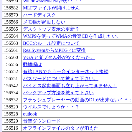
156590
WindowsMediaPlayerが・・・
156582
MLFファイルが開けません
156579
ハードディスク
156566
メモ帳が起動しない
156565
デスクトップ表示の更新？
156564
WMP9を使ってWMAの音楽CDを作成したい。
156563
BCCのルール設定について
156561
RealSystemからMPEG-4に変換
156560
VGAアダプタ以外がなくなった。
156556
勸擔鳴は
156552
有線LANでもう一台インターネット接続
156551
パスワードについて教えて下さい。
156542
バイオス起動画面も立ち上がってきません！
156534
バックアップ方法を教えて下さい
156532
フラッシュプレーヤーの動画のDLが出来ない＾＾
156529
ウイルスでしょうか・・？
156528
outlook
156520
音楽ダウンロード
156516
オフラインファイルのタブが消えた