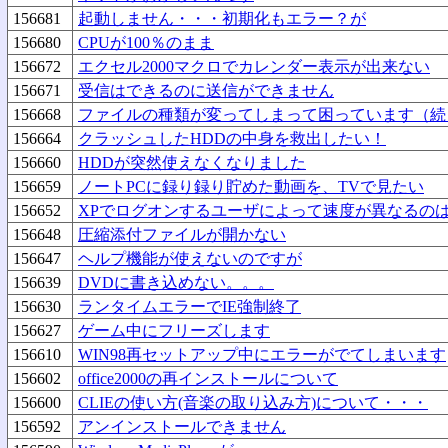
156681
起動しません・・・初期化もエラー？が
156680
CPUが100％のまま
156672
エクセル2000マクロでカレンダー表示が出来ない
156671
受信はできるのに送信ができません
156668
ファイルの種類が変ってしまって困っています（続
156664
クラッシュしたHDDの中身を救出したい！
156660
HDDが突然使えなくなりました
156659
ノートPCに録り録り貯めた動画を、TVで見たい
156652
XPでログオンするユーザによって速度が異なるの
156648
圧縮添付ファイルが開かない
156647
ヘルプ機能が使えないのですが
156639
DVDに書き込めない。。。
156630
ランタイムエラーでIE強制終了
156627
ゲーム中にフリーズします
156610
WIN98再セットアップ中にエラーがでてしまいます
156602
office2000の再インストールについて
156600
CLIEの使い方(音楽の取り込み方)について・・・
156592
アンインストールできません