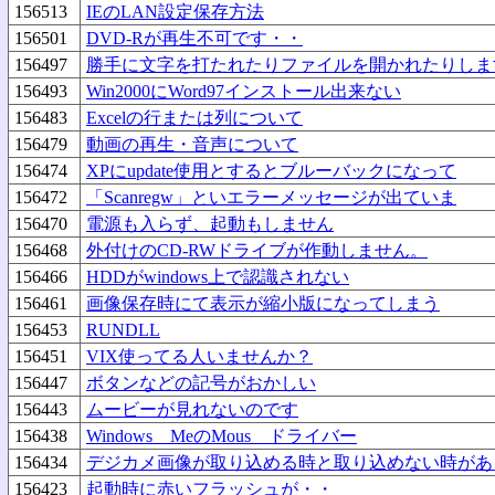
156513
IEのLAN設定保存方法
156501
DVD-Rが再生不可です・・
156497
勝手に文字を打たれたりファイルを開かれたりしま
156493
Win2000にWord97インストール出来ない
156483
Excelの行または列について
156479
動画の再生・音声について
156474
XPにupdate使用とするとブルーバックになって
156472
「Scanregw」といエラーメッセージが出ていま
156470
電源も入らず、起動もしません
156468
外付けのCD-RWドライブが作動しません。
156466
HDDがwindows上で認識されない
156461
画像保存時にて表示が縮小版になってしまう
156453
RUNDLL
156451
VIX使ってる人いませんか？
156447
ボタンなどの記号がおかしい
156443
ムービーが見れないのです
156438
Windows MeのMous ドライバー
156434
デジカメ画像が取り込める時と取り込めない時があ
156423
起動時に赤いフラッシュが・・