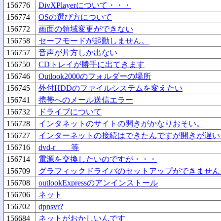
156776
DivXPlayerについて・・・
156774
OSの選び方について
156772
画面の領域変更ができない
156758
セーフモードが起動しません。
156757
音声が片方しか出ない
156750
CDトレイが勝手に出てきます
156746
Outlook2000のフォルダーの場所
156745
外付HDDのファイルシステムを変えたい
156741
携帯へのメール送信エラー
156732
ドライブについて
156728
インタネットのサイトの開きがかなりおそい。
156727
インターネットの接続はできたんですが開きが遅い
156716
dvd-r 等
156714
電源を交換したいのですが・・・
156709
グラフィックドライバのセットアップができません
156708
outlookExpressのアンインストール
156706
ネット
156702
dpnsvr?
156684
ネットがおかしいんです