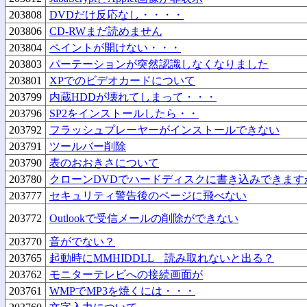
203808
DVDだけ反応なし・・・・
203806
CD-RWまだ読めません
203804
ペイントが開けない・・・
203803
パーテーションが突然認識しなくなりました
203801
XPでのビデオカードについて
203799
内蔵HDDが壊れてしまって・・・
203796
SP2をインストールしたら・・
203792
フラッシュプレーヤーがインストールできない
203791
ツールバー削除
203790
表のおおきさについて
203780
クローンDVDでハードディスクに書き込みできます
203777
セキュリティ警告後のページに飛べない
203772
Outlookで受信メールの削除ができない
203770
音がでない？
203765
起動時にMMHIDDLL 読み取れないと出る？
203762
モニターテレビへの接続画面が
203761
WMPでMP3を焼くには・・・