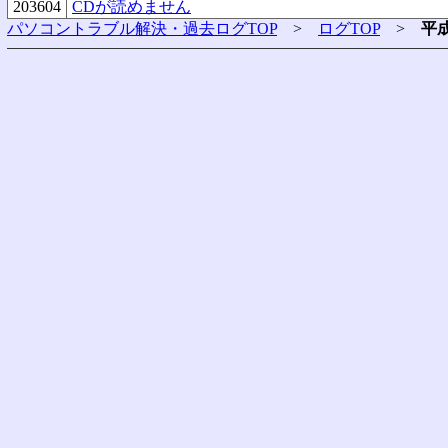
203604
CDが読めません
パソコントラブル解決・過去ログTOP
>
ログTOP
>
平成