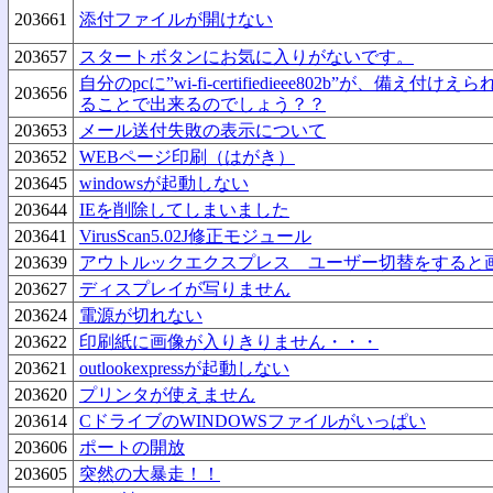
203661
添付ファイルが開けない
203657
スタートボタンにお気に入りがないです。
自分のpcに”wi-fi-certifiedieee802b”が、備
203656
ることで出来るのでしょう？？
203653
メール送付失敗の表示について
203652
WEBページ印刷（はがき）
203645
windowsが起動しない
203644
IEを削除してしまいました
203641
VirusScan5.02J修正モジュール
203639
アウトルックエクスプレス ユーザー切替をすると
203627
ディスプレイが写りません
203624
電源が切れない
203622
印刷紙に画像が入りきりません・・・
203621
outlookexpressが起動しない
203620
プリンタが使えません
203614
CドライブのWINDOWSファイルがいっぱい
203606
ポートの開放
203605
突然の大暴走！！