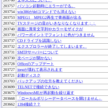
203760
文字入力について。
203757
パソコン起動時にエラーがでる。
203754
win386がdelコマンドでも消えない
203753
MPEG1 MPEG2再生で青画面が出る
203742
TVステージの音がいきなりなくなります；；
203740
画面に異常文字列やカラーモザイクが
203739
パワーポイントでフォントに色がつきません
203737
CDドライブを認識しない
203732
エクスプロラーが終了してしまいます。
203731
SMTPサーバーについて
203730
次ページが開かない
203728
Officeのアップデート
203727
jpegが壊れて表示されます
203721
起動ディスク
203703
バックアップの仕方を教えてください
203699
TELNETで接続できない
203675
WindoowsMEが再起動を繰り返す
203668
「ローカルポリシーデータベースを開けません」
203662
1394接続？？