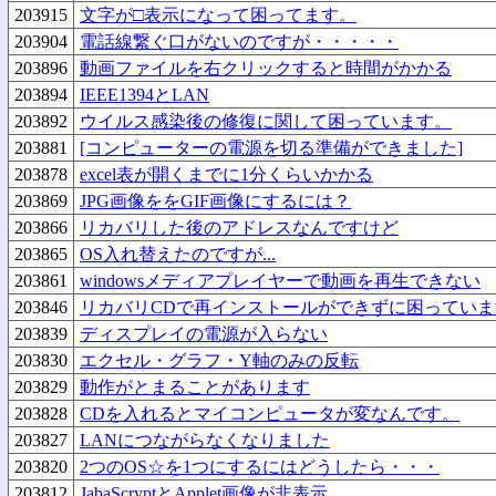
203915
文字が□表示になって困ってます。
203904
電話線繋ぐ口がないのですが・・・・・
203896
動画ファイルを右クリックすると時間がかかる
203894
IEEE1394とLAN
203892
ウイルス感染後の修復に関して困っています。
203881
[コンピューターの電源を切る準備ができました]
203878
excel表が開くまでに1分くらいかかる
203869
JPG画像ををGIF画像にするには？
203866
リカバリした後のアドレスなんですけど
203865
OS入れ替えたのですが...
203861
windowsメディアプレイヤーで動画を再生できない
203846
リカバリCDで再インストールができずに困っていま
203839
ディスプレイの電源が入らない
203830
エクセル・グラフ・Y軸のみの反転
203829
動作がとまることがあります
203828
CDを入れるとマイコンピュータが変なんです。
203827
LANにつながらなくなりました
203820
2つのOS☆を1つにするにはどうしたら・・・
203812
JabaScryptとApplet画像が非表示