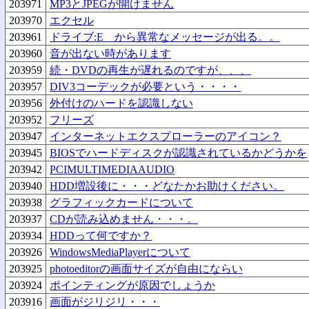
203971
MP3とJPEGが開けません
203970
エクセル
203961
ドライブ:E から異常なメッセージが出る。。
203960
音が出ない時があります
203959
続・DVDの再生が遅れるのですが、、、
203957
DIV3コーデックが必要という・・・・
203956
外付けのハードを認識しない
203952
フリーズ
203947
インターネットエクスプローラーのアイコン？
203945
BIOSでハードディスクが認識されているかどうかを
203942
PCIMULTIMEDIAAUDIO
203940
HDD増設後に・・・どなたかお助けください。
203938
グラフィックカードについて
203937
CDが読み込めません・・・。
203934
HDDって何ですか？
203926
WindowsMediaPlayerについて
203925
photoeditorの画面サイズが自由にならい
203924
ポインティングが原因でしょうか
203916
画面がジリジリ・・・