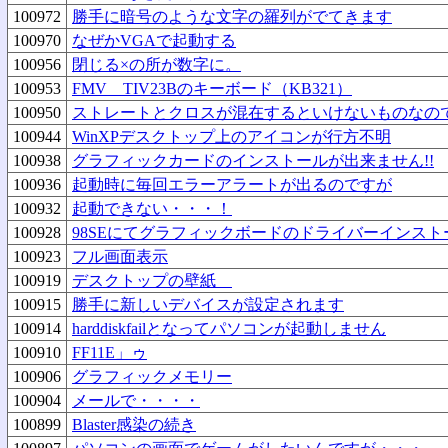
100972
勝手に暗号のような文字の羅列がでてきます
100970
なぜかVGAで起動する
100956
閉じる×の所が数字に。
100953
FMV TIV23Bのキーボード（KB321）
100950
ストレートとクロスが混在するといけないものなの
100944
WinXPデスクトップ上のアイコンが行方不明
100938
グラフィックカードのインストールが出来ません!!
100936
起動時に毎回エラーアラートが出るのですが
100932
起動できない・・・！
100928
98SEにてグラフィックボードのドライバーインス
100923
フル画面表示
100919
デスクトップの壁紙
100915
勝手に新しいデバイスが設定されます
100914
harddiskfailとなってパソコンが起動しません
100910
FF11E」ゥ
100906
グラフィックメモリー
100904
メールで・・・・
100899
Blaster感染の続き