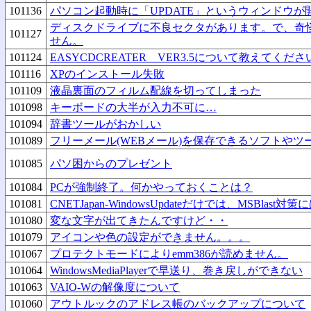
101136
パソコン起動時に「UPDATE」というウィンドウが
ディスクドライブに不良セクタがあります。で、奇
101127
せん。
101124
EASYCDCREATER VER3.5について教えてくださ
101116
XPのインストール失敗
101109
液晶裏面のフィルム配線を切ってしまった
101098
キーボードの大半が入力不可に…
101094
辞書ツールがおかしい
101089
フリーメール(WEBメール)を保存できるソフトやツ
101085
パソ困からのプレゼント
101084
PCが強制終了。何かやっておくことは？
101081
CNETJapan-WindowsUpdateだけでは、MSBlast対
101080
変な文字が出てきたんですけど・・
101079
アイコンや色の設定ができません。。。
101067
プロテクトモードによりemm386が読めません。
101064
WindowsMediaPlayerで早送り、巻き戻しができない
101063
VAIO-Wの解像度について
101060
アウトルックのアドレス帳のバックアップについて