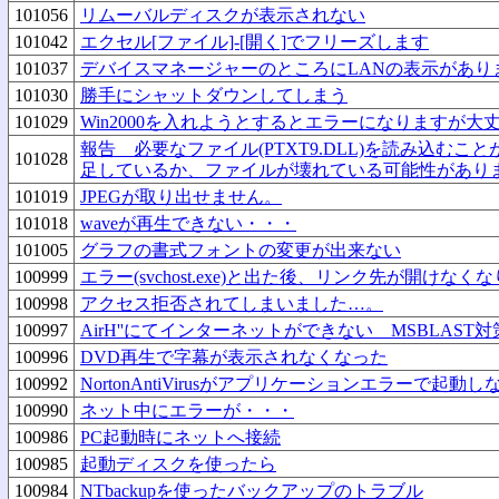
101056
リムーバルディスクが表示されない
101042
エクセル[ファイル]-[開く]でフリーズします
101037
デバイスマネージャーのところにLANの表示があり
101030
勝手にシャットダウンしてしまう
101029
Win2000を入れようとするとエラーになりますが大
報告 必要なファイル(PTXT9.DLL)を読み込む
101028
足しているか、ファイルが壊れている可能性があり
101019
JPEGが取り出せません。
101018
waveが再生できない・・・
101005
グラフの書式フォントの変更が出来ない
100999
エラー(svchost.exe)と出た後、リンク先が開けなく
100998
アクセス拒否されてしまいました…。
100997
AirH''にてインターネットができない MSBLAST
100996
DVD再生で字幕が表示されなくなった
100992
NortonAntiVirusがアプリケーションエラーで起動し
100990
ネット中にエラーが・・・
100986
PC起動時にネットへ接続
100985
起動ディスクを使ったら
100984
NTbackupを使ったバックアップのトラブル