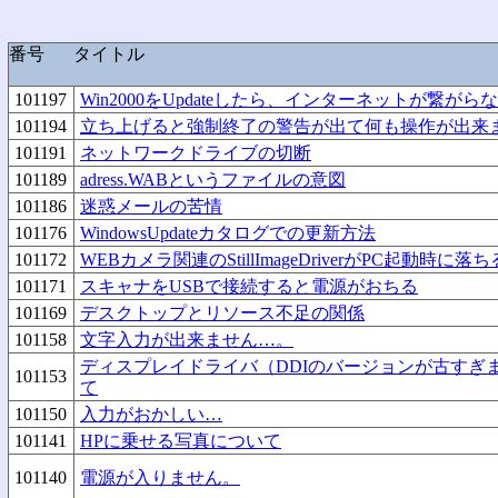
番号
タイトル
101197
Win2000をUpdateしたら、インターネットが繋がら
101194
立ち上げると強制終了の警告が出て何も操作が出来
101191
ネットワークドライブの切断
101189
adress.WABというファイルの意図
101186
迷惑メールの苦情
101176
WindowsUpdateカタログでの更新方法
101172
WEBカメラ関連のStillImageDriverがPC起動時に落ち
101171
スキャナをUSBで接続すると電源がおちる
101169
デスクトップとリソース不足の関係
101158
文字入力が出来ません…。
ディスプレイドライバ（DDIのバージョンが古すぎ
101153
て
101150
入力がおかしい…
101141
HPに乗せる写真について
101140
電源が入りません。