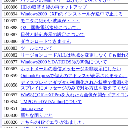
100897
パソコンの画面でゲームがしたいんですが・・・
100896
HDの取替え後の再セットアップ
100894
Windows2000（XP)のインストールが途中で止まる
100892
モニタに細かい波線が・・・
100888
Q2、国際電話接続について。
100887
日付と時刻表示の設定について
100886
ダウンロードできません
100883
ツールについて
100882
リージョンコードALLは地域を変更しなくても似れ
100877
Windows2000とDAT(DDS3)の関係について
100863
ホットメールの着信メッセージを非表示にしたい
100859
OutlookExpressで個人のアドレスが表示されません。
ディスプレイアダプタが初期化された状態で電源が
100858
スプレイにメッセージのみで対応方法を教えてくだ
100857
Win98にOfficeXPProを入れたら画像が開かずア
100854
TMPGEncDVDAuthorについて
100851
tmproxy.exe
100830
新たな困りごと
100826
こちらのHPでエラ-が出ました。