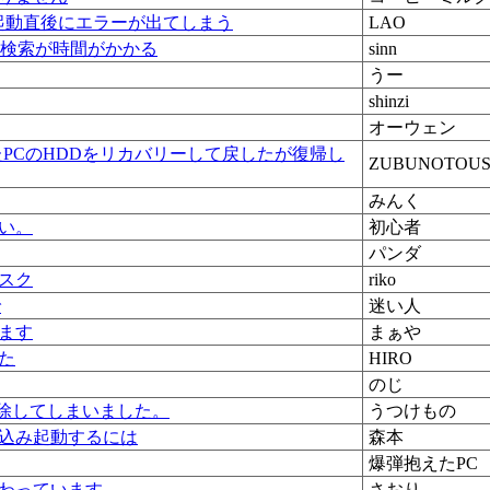
が起動直後にエラーが出てしまう
LAO
の検索が時間がかかる
sinn
うー
shinzi
オーウェン
たPCのHDDをリカバリーして戻したが復帰し
ZUBUNOTOUS
みんく
い。
初心者
パンダ
スク
riko
で
迷い人
ます
まぁや
た
HIRO
のじ
削除してしまいました。
うつけもの
込み起動するには
森本
爆弾抱えたPC
わっています
さおり