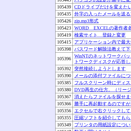
105439
CDドライブだけを変えた
105435
外字の入ったメールを送る
105426
zip.mp3形式
105423
WORD EXCELの著作
105419
検索サイト 登録と変更
105415
アプリケーション内で最大
105398
パスワード解除法教えて下
WinNTのネットワーク
105396
トワークディスクが応答し
105392
突然接続しようとします
105390
メールの添付ファイルにつ
105385
フルスクリーン時にディス
105380
DVD再生の仕方。（リー
105367
消えたらファイルを探せま
105366
勝手に再起動するのですが
105356
エクセルで右クリックして
105355
圧縮ソフトを紹介してもら
105349
プリンタの用紙設定につい