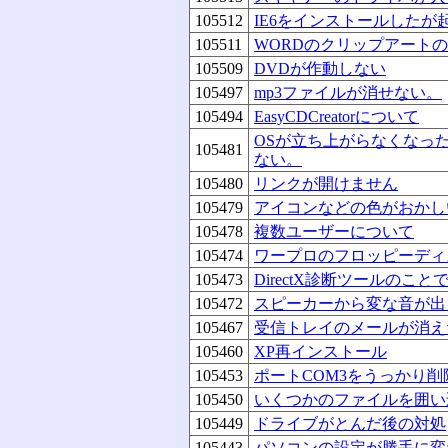
105512
IE6をインストールした
105511
WORDのクリップアート
105509
DVDが作動しない
105497
mp3ファイルが消せない。
105494
EasyCDCreatorについて
OSが立ち上がらなくなっ
105481
ない。
105480
リンクが開けません
105479
アイコンなどの色がおかし
105478
複数ユーザーについて
105474
ワープロのフロッピーディ
105473
DirectX診断ツールのこと
105472
スピーカーから変な音が出
105467
受信トレイのメールが消え
105460
XP再インストール
105453
ポートCOM3をうっかり
105450
いくつかのファイルを囲い
105449
ドライブがとんだ後の対処
105443
パソコンの設定が勝手に変