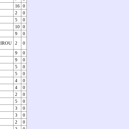
16
0
2
0
5
0
10
0
9
0
IROU
2
0
9
0
9
0
5
0
5
0
4
0
4
0
2
0
5
0
3
0
3
0
2
0
3
0