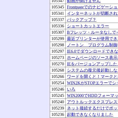
105347
動画が開けません
105345
Frontpageでのナビゲーシ
105341
インターネットが切断され
105337
バックアップ？
105336
ショートカットエラー
105307
Bフレッツ・ルータなしで
105299
最近プリンターが使用でき
105298
ノートン プログラム制御
105297
IE6.0でダウンロードでき
105273
ホームページのソース表示
105270
IEをバージョンアップしたら
105268
システムの復元後起動しな
105266
ワードを開くと！マークと
105254
WIN2KがSTOPエラー
105246
いろ
105245
WIN2000でHDDフォー
105240
アウトルックエクスプレス
105239
ネット接続するだけでポッ
105236
起動できなくなりました