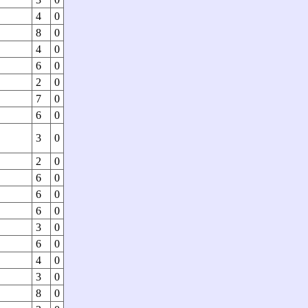
4
0
8
0
4
0
6
0
2
0
7
0
6
0
3
0
2
0
6
0
6
0
6
0
3
0
6
0
4
0
3
0
8
0