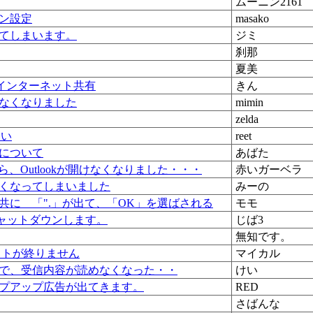
ムーニン2161
ョン設定
masako
てしまいます。
ジミ
刹那
夏美
インターネット共有
きん
なくなりました
mimin
zelda
ない
reet
について
あばた
、Outlookが開けなくなりました・・・
赤いガーベラ
くなってしまいました
みーの
共に 「".」が出て、「OK」を選ばされる
モモ
でシャットダウンします。
じば3
無知です。
マットが終りません
マイカル
で、受信内容が読めなくなった・・
けい
プアップ広告が出てきます。
RED
さばんな