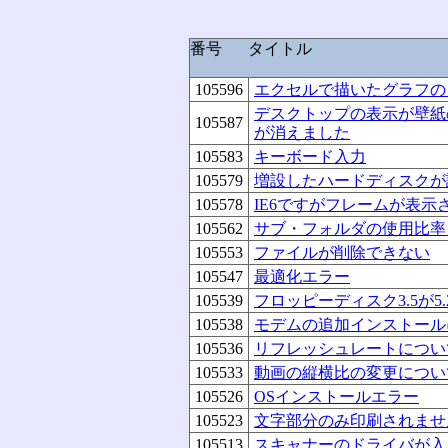
番号
タイトル
105596
エクセルで描いたグラフの
デスクトップの表示が壁紙
105587
が消えました
105583
キーボード入力
105579
増設したハードディスクが
105578
IE6ですがフレームが表示
105562
サブ・フォルダの使用比率
105553
ファイルが削除できない
105547
最適化エラー
105539
フロッピーディスク3.5が5.
105538
モデムの追加インストール
105536
リフレッシュレートについ
105533
動画の縦横比の変更につい
105526
OSインストールエラー
105523
文字部分のみ印刷されませ
105513
スキャナーのドライバが入