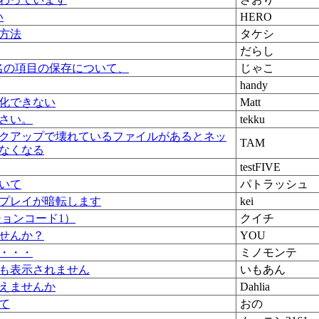
い
HERO
方法
タケシ
だらし
者名の項目の保存について、
じゃこ
handy
化できない
Matt
さい。
tekku
バックアップで壊れているファイルがあるとネッ
TAM
なくなる
testFIVE
いて
パトラッシュ
プレイが暗転します
kei
ジョンコード1）
クイチ
せんか？
YOU
・・・
ミノモンテ
も表示されません
いもあん
えませんか
Dahlia
て
おの