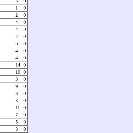
3
0
1
0
2
0
4
0
4
0
4
0
6
0
4
0
4
0
14
0
10
0
3
0
9
0
3
0
3
0
11
0
7
0
5
0
3
0