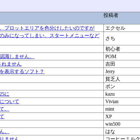
投稿者
、プロットエリアを色分けしたいのですが
エクセル
のみになってしまい、スタートメニューなど
さち
初心者
認識しません。
POM
されません
吉田
を表示するソフト？
Jerry
貧乏人
ボン
25に
kazu
について
Vivian
て。
mint
て
XP
win500
ん。
はな
りません
コーヒーミル