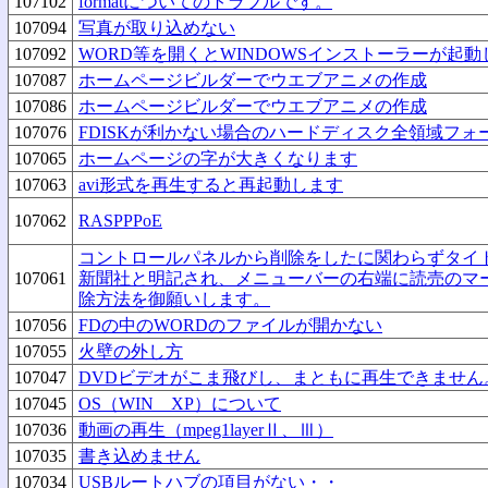
107102
formatについてのトラブルです。
107094
写真が取り込めない
107092
WORD等を開くとWINDOWSインストーラーが起
107087
ホームページビルダーでウエブアニメの作成
107086
ホームページビルダーでウエブアニメの作成
107076
FDISKが利かない場合のハードディスク全領域フォ
107065
ホームページの字が大きくなります
107063
avi形式を再生すると再起動します
107062
RASPPPoE
コントロールパネルから削除をしたに関わらずタイ
107061
新聞社と明記され、メニューバーの右端に読売のマ
除方法を御願いします。
107056
FDの中のWORDのファイルが開かない
107055
火壁の外し方
107047
DVDビデオがこま飛びし、まともに再生できません
107045
OS（WIN XP）について
107036
動画の再生（mpeg1layerⅡ、Ⅲ）
107035
書き込めません
107034
USBルートハブの項目がない・・