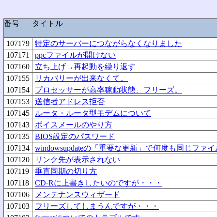
番号
タイトル
107179
特定のサーバーにつながらなくなりました
107171
ppcファイルが開けない
107160
立ち上げ→再起動を繰り返す
107155
リカバリーが出来なくて。
107154
プロセッサーが高率稼動状態、フリーズ。
107153
送信者アドレス拒否
107145
ルータ・ルータ型モデムについて
107143
ボイスメールのやり方
107135
BIOS設定のパスワード
107134
windowsupdateの「重要な更新」で何度も同じ
107120
リンク先が表示されない
107119
垂直同期の切り方
107118
CD-Rに上書きしたいのですが・・・
107106
メンテナンスウィザード
107103
フリーズしてしまうんですが・・・