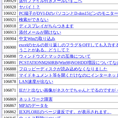
106929
送付ファイル付きメールいずこへ
106928
ヤバイ！？
106922
PC端子がDVI-DのパソコンとD-dos15ピンのモ
106921
検索ができない
106918
ディスプレイがちらつきます
106913
添付メールが開けない
106904
中文Winの取り込み
excelのセルの折り返しのフラグをOFFしても入力
106900
うことがある。どうして？
106898
ウィンドウズとマックの互換について
106891
PCSTATIONM260RB(Win98)NOHDD増設につ
106888
フロッピーディスクが読み込めなくなりました
106881
マイドキュメント等を開くだけなのにインターネッ
106878
LAN速度が出ない
106871
IEだと出ない画像がネスケでちゃんとでるのですが
106869
ネットワーク障害
106867
MP3のデータを
106862
IEXPLOREのページ違反です。が表示されます。