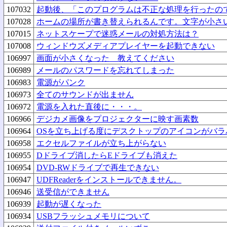
107032
起動後、「このプログラムは不正な処理を行ったの
107028
ホームの場所が書き替えられるんです。文字が小さ
107015
ネットスケープで迷惑メールの対処方法は？
107008
ウィンドウズメディアプレイヤーを起動できない
106997
画面が小さくなった 教えてください
106989
メールのパスワードを忘れてしまった
106983
電源がパンク
106973
全てのサウンドが出ません
106972
電源を入れた直後に・・・。
106966
デジカメ画像をプロジェクターに映す画素数
106964
OSを立ち上げる度にデスクトップのアイコンがバラ
106958
エクセルファイルが立ち上がらない
106955
Dドライブ消したらEドライブも消えた
106954
DVD-RWドライブで再生できない
106947
UDFReaderをインストールできません。
106946
送受信ができません
106939
起動が遅くなった
106934
USBフラッシュメモリについて