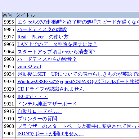
番号
タイトル
9995
エクセル97の起動時と終了時の処理スピードが遅くな
9985
ハードディスクの増設
9977
Real Player の使い方
9966
LAN上でのデータ削除を戻すには？
9964
スタートアップ項目regから消去可?
9960
ハードディスからの騒音？
9955
vmm32.vxd
9934
起動後にSET UPについての表示らしきものが英語
9930
Windows98SEへのSyquestのSPARQ(パラレルポー
9929
CDドライブが認識されません
9928
IE6.0で・・・
9921
インテル純正マザーボード
9916
自動リロードが…。
9910
プリンターの質問
9908
ブラウザーのスタートページが勝手に変更されて困っ
9901
ISDNでポートが開けません。