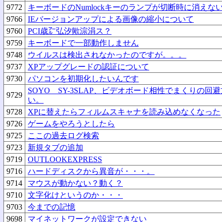
9772
キーボードのNumlockキーのランプが切断時に消えな
9766
IEバージョンアップによる画像の縮小について
9760
PCI歳㌃弘汐歟淙涓ス？
9759
キーボードで一部動作しません
9748
ウイルスは検出されなかったのですが。。。
9737
XPアップグレードの認証について
9730
パソコンを初期化したいんです
SOYO SY-3SLAP、ビデオボード相性でまくりの
9729
い。
9728
XPに替えたらフィルムスキャナを読み込めなくなった
9726
ゲームをやろうとしたら
9725
ここの過去ログ検索
9723
新規タブの追加
9719
OUTLOOKEXPRESS
9716
ハードディスクから異音が・・・。
9714
マウスが動かない？動く？
9710
文字化けというのか・・・
9703
今までの記憶
9698
マイネットワークが設定できない