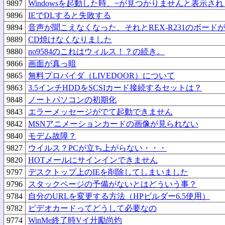
9897
Windowsを起動した時、~が見つかりませんと表示さ
9896
IEでDLすると失敗する
9894
音声が聞こえなくなった、それとREX-R231のボード
9889
CD焼けなくなりました
9880
no9584のこれはウィルス！？の続き。
9866
画面が真っ暗
9865
無料プロバイダ（LIVEDOOR）について
9863
3.5インチHDDをSCSIカード接続するセットは？
9848
ノートパソコンの初期化
9843
エラーメッセージがでて起動できません
9842
MSNアニメーションカードの画像が見られない
9840
モデム故障？
9827
ウイルス？PCが立ち上がらない・・・
9820
HOTメールにサインインできません
9797
デスクトップ上のIEを削除してしまいました
9796
スタックページの予備がないとはどういう事？
9784
自分のURLを変更する方法（HPビルダー6.5使用）
9782
ビデオカードってどうして必要なの
9774
WinMe終了時Vイ廾勵尚灼