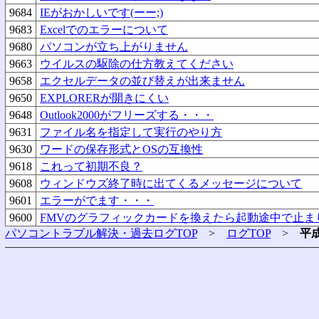
9684
IEがおかしいです(ーー;)
9683
Excelでのエラーについて
9680
パソコンが立ち上がりません
9663
ウイルスの駆除の仕方教えてください
9658
エクセルデータの並び替えが出来ません
9650
EXPLORERが開きにくい
9648
Outlook2000がフリーズする・・・
9631
ファイル名を指定して実行のやり方
9630
ワードの保存形式とOSの互換性
9618
これって初期不良？
9608
ウィンドウズ終了時に出てくるメッセージについて
9601
エラーがでます・・・
9600
FMVのグラフィックカードを換えたら起動途中で止ま
パソコントラブル解決・過去ログTOP
>
ログTOP
>
平成