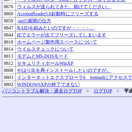
8876
ウィルスが送られてきた。助けてください。
8869
AcrobatReader5.0起動時にフリーズする
8859
.jarの展開の仕方
8847
RAIDを組みたいのですが・・・・。
8844
IEでエラーが出てフリーズしてしまいます
8818
ホームページ製作用スペースについて
8814
ウイルスチェックについて
8813
モデムとMS-DOSモード
8812
セキュリティホールWinXP
8808
やはりIEを再インストールしたいのですが。
8803
インターネットエクスプローラ6 hotmailにアクセス
8802
WINDOWSXPが終了できない
パソコントラブル解決・過去ログTOP
>
ログTOP
>
平成