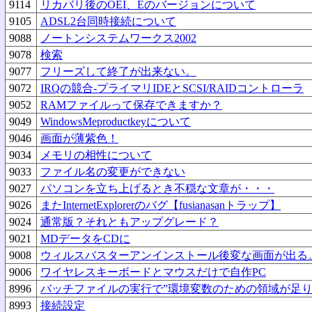
9114
リカバリ後のOEI、Eのバージョンについて
9105
ADSL2台同時接続について
9088
ノートンシステムワークス2002
9078
検索
9077
フリーズして終了が出来ない。
9072
IRQの競合-プライマリIDEとSCSI/RAIDコントローラ
9052
RAMファイルって保存できますか？
9049
WindowsMeproductkeyについて
9046
画面が薄紫色！
9034
メモリの相性について
9033
ファイル名の変更ができない
9027
パソコンを立ち上げるとき不穏な文章が・・・
9026
またInternetExplorerのバグ【fusianasanトラップ】
9024
通常版？それともアップグレード？
9021
MDデータをCDに
9008
ウィルスバスターアンインストール後変な画面が出る
9006
ワイヤレスキーボードとマウスだけで自作PC
8996
バッチファイルの実行で”環境変数のための領域が足
8993
接続設定