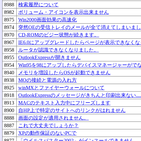
8988
検索履歴について
8982
ボリューム・アイコンを表示出来ません
8975
Win2000画面効果の高速化
8974
突然OEの受信トレイのメールが全て消えてしまいま
8970
CD-ROMのビジー状態が続きます。
8967
IE6.0にアップグレードしたらページが表示できなく
8958
ルータが認識できなくなりました。
8955
OutlookExpressが開きません
8954
Win95を98にアップしたらデバイスマネージャーが
8940
メモリを増設したらOSが起動できません
8938
MOの接続と電源の入れ方
8925
winMXとファイヤーウォールについて
8918
OutlookExpressのメッセージがきちんと印刷出来ない....
8913
MACのテキスト入力中にフリーズします
8900
自HP上で特定のサイトへのリンクがはれません
8888
画面の設定が適用されません。
8887
これで大丈夫でしょうか？
8879
XPの動作保証のないPCで
8877
「ウイルスバスター2002」がインスールできません