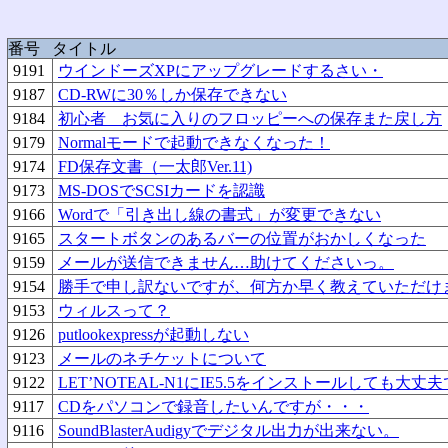
番号
タイトル
9191
ウインドーズXPにアップグレードするさい・
9187
CD-RWに30％しか保存できない
9184
初心者 お気に入りのフロッピーへの保存また戻し方
9179
Normalモードで起動できなくなった！
9174
FD保存文書（一太郎Ver.11)
9173
MS-DOSでSCSIカードを認識
9166
Wordで「引き出し線の書式」が変更できない
9165
スタートボタンのあるバーの位置がおかしくなった
9159
メールが送信できません…助けてくださいっ。
9154
勝手で申し訳ないですが、何方か早く教えていただけ
9153
ウィルスって？
9126
putlookexpressが起動しない
9123
メールのネチケットについて
9122
LET’NOTEAL-N1にIE5.5をインストールしても大
9117
CDをパソコンで録音したいんですが・・・
9116
SoundBlasterAudigyでデジタル出力が出来ない。