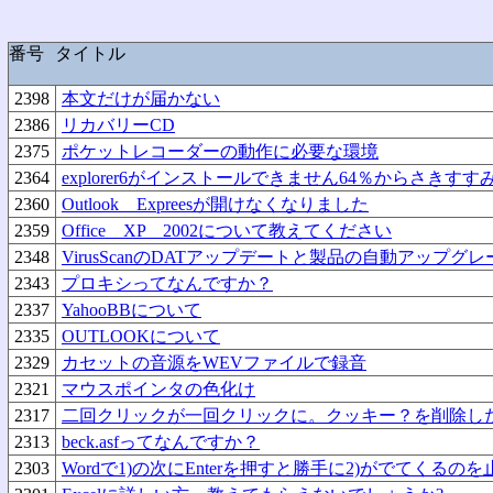
番号
タイトル
2398
本文だけが届かない
2386
リカバリーCD
2375
ポケットレコーダーの動作に必要な環境
2364
explorer6がインストールできません64％からさきす
2360
Outlook Expreesが開けなくなりました
2359
Office XP 2002について教えてください
2348
VirusScanのDATアップデートと製品の自動アップグ
2343
プロキシってなんですか？
2337
YahooBBについて
2335
OUTLOOKについて
2329
カセットの音源をWEVファイルで録音
2321
マウスポインタの色化け
2317
二回クリックが一回クリックに。クッキー？を削除し
2313
beck.asfってなんですか？
2303
Wordで1)の次にEnterを押すと勝手に2)がでてくるの