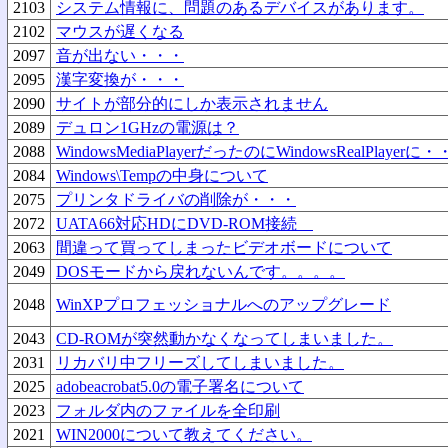
2103
システム情報に、問題のあるデバイスがあります。
2102
マウスが遅くなる
2097
音が出ない・・・
2095
漢字変換が・・・
2090
サイトが部分的にしか表示されません
2089
デュロン1GHzの電源は？
2088
WindowsMediaPlayerだったのにWindowsRealPlayerに
2084
Windows\Tempの中身について
2075
プリンタドライバの削除が・・・
2072
UATA66対応HDにDVD-ROM接続
2063
間違って買ってしまったビデオボードについて
2049
DOSモードから戻れないんです。。。。
2048
WinXPプロフェッショナルへのアップグレード
2043
CD-ROMが突然動かなくなってしまいました。
2031
リカバリ中フリーズしてしまいました。
2025
adobeacrobat5.0の電子署名について
2023
フォルダ内のファイルを全印刷
2021
WIN2000について教えてください。