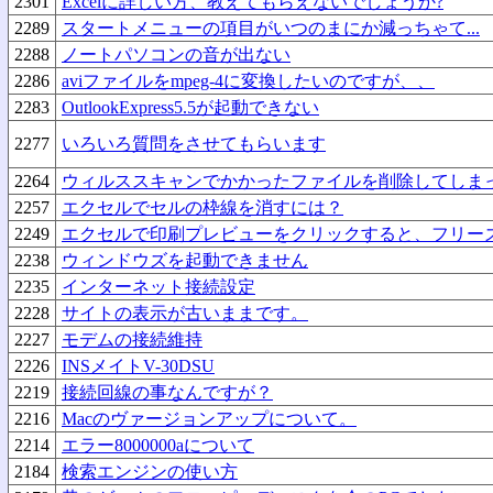
2301
Excelに詳しい方、教えてもらえないでしょうか?
2289
スタートメニューの項目がいつのまにか減っちゃて...
2288
ノートパソコンの音が出ない
2286
aviファイルをmpeg-4に変換したいのですが、、
2283
OutlookExpress5.5が起動できない
2277
いろいろ質問をさせてもらいます
2264
ウィルススキャンでかかったファイルを削除してしま
2257
エクセルでセルの枠線を消すには？
2249
エクセルで印刷プレビューをクリックすると、フリー
2238
ウィンドウズを起動できません
2235
インターネット接続設定
2228
サイトの表示が古いままです。
2227
モデムの接続維持
2226
INSメイトV-30DSU
2219
接続回線の事なんですが？
2216
Macのヴァージョンアップについて。
2214
エラー8000000aについて
2184
検索エンジンの使い方