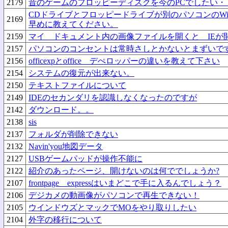
2179
昔のゲームのフロッピーディスクを今のPCでしたい・
CDドライブとフロッピードライブが別のパソコンのWin
2169
早めに教えてください。
2159
マイ ドキュメント内の画像ファイルを開くと IE
2157
パソコンのコンセントは常時さしとかないとまずいで
2156
officexpとoffice デぺロッパーの違いを教えて下さい
2154
システムの復元が出来ない。
2150
テキストファイルについて
2149
IDEのセカンダリを認識しなくなったのですが
2142
ダウンロード。。
2138
sis
2137
フォルダが削除できない
2132
Navin'you地図データ
2127
USBゲームパッドが操作不能に
2122
紹介のあったページ、開けないのは何ででしょうか?
2107
frontpage expressはいまどこで手に入るんでしょう？
2106
デジカメの動画像がパソコンで再生できない！
2105
ウインドウズとマックでMOをやり取りしたい
2104
外字の移行について