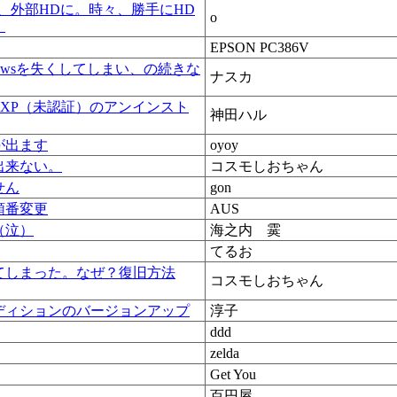
が、外部HDに。時々、勝手にHD
o
。
EPSON PC386V
owsを失くしてしまい、の続きな
ナスカ
nXP（未認証）のアンインスト
神田ハル
が出ます
oyoy
出来ない。
コスモしおちゃん
せん
gon
順番変更
AUS
（泣）
海之内 霙
てるお
てしまった。なぜ？復旧方法
コスモしおちゃん
ディションのバージョンアップ
淳子
ddd
zelda
Get You
百円屋