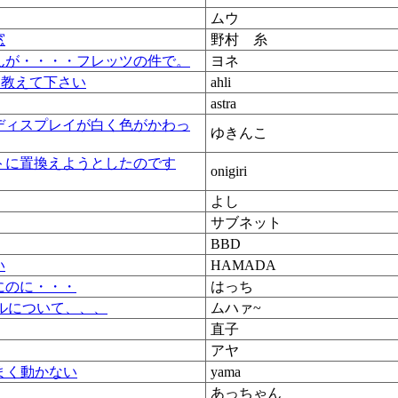
ムウ
窓
野村 糸
んが・・・・フレッツの件で。
ヨネ
を教えて下さい
ahli
astra
ディスプレイが白く色がかわっ
ゆきんこ
トに置換えようとしたのです
onigiri
よし
サブネット
BBD
い
HAMADA
にのに・・・
はっち
ルについて、、、
ムハァ~
直子
アヤ
うまく動かない
yama
あっちゃん