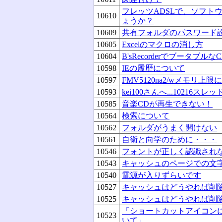
フレッツADSLで、ソフト
10610
ょうか？
10609
共有フォルダのパスワード
10605
Excelのマクロの消し方
10604
B'sRecorderでブータブルな
10598
IEの履歴について
10597
FMV5120na2/wメモリ上
10593
kei100さんへ...10216
10585
音楽CDが再生できない！
10564
検索について
10562
フォルダがうまく開けない
10561
自衛と向学のために・・・
10546
フォントが正しく認識され
10543
キャッシュのページでの文
10540
電源が入りずらいです
10527
キャッシュはどうやれば削
10525
キャッシュはどうやれば削
「ショートカットアイコン
10523
いて」