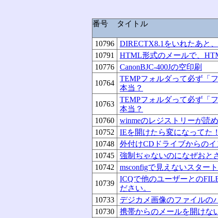
番号
タイトル
10796
DIRECTX8.1をいれた
10791
HTML形式のメールで、H
10776
CanonBJC-400Jの空印刷
TEMPフォルダって必ず「
10764
本当？
TEMPフォルダって必ず「
10763
本当？
10760
winmeのレジストリーが
10752
IEを開けたら変になってた
10748
外付けCDドライブからの
10745
強制ぢゃないのになぜおと
10742
msconfigで見えないスター
ICQで他のユーザーとのFI
10739
ださい。
10733
デジカメ画像のファイルの
10730
携帯からのメールを開けな