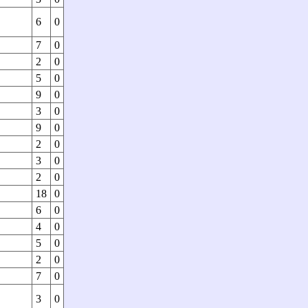
6
0
7
0
2
0
5
0
9
0
3
0
9
0
2
0
3
0
2
0
18
0
6
0
4
0
5
0
2
0
7
0
3
0