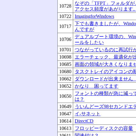
なぞの「TFPT」フォルダ
10728
アクセス頻度があがります
10722
ImagingforWindows
下でも書きましたが、Wind
10717
んですが
デュアルブート環境の、Wi
10706
ールをしたい
10701
つながっているのに再試行
10698
エラーチェック、最適化が
10685
画面の領域が大きくなりま
10680
タスクトレイのアイコンの
10662
ダウンロードが出来ません
10652
かなり 困ってます
フォントの種類が急に減っ
10650
は？
10649
ういんどーズ98セカンドエ
10647
イ-サネット
10614
DirectCD
10613
フロッピーディスクの容量
10611
関連付け？