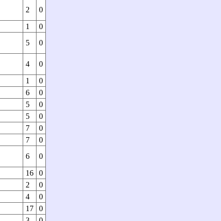
2
0
1
0
5
0
4
0
1
0
6
0
5
0
5
0
7
0
7
0
6
0
16
0
2
0
4
0
17
0
3
0