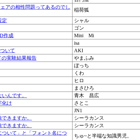
ウェアの相性問題ってあるのでし
稲荷狐
設定
シャル
ゴン
CD作成
Mini Mi
isa
限について
AKI
スレッドの実験結果報告
やまふみ
ぼっち
くわ
ヒロ
まさひろ
ないんです。
青木 昌広
字化け
さとこ
JN1
除できますか。
シーラカンス
除できますか。
シーラカンス
について」と「フォント名につ
ちゅ~と半端な知識男児。