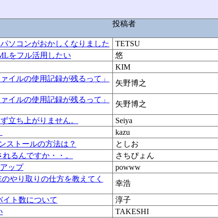
投稿者
あと、パソコンがおかしくなりました
TETSU
TMLをフル活用したい
悠
KIM
ファイルの使用記録が残るって」
矢野博之
ファイルの使用記録が残るって」
矢野博之
読めず立ち上がりません。
Seiya
！
kazu
インストールの方法は？
としお
されるんですか・・。
さちぴょん
トアップ
powww
LEのやり取りの仕方を教えてく
幸浩
バイト数について
淳子
い
TAKESHI