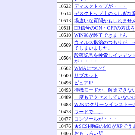
10522
ディスクトップが・・・
10514
デスクトップ上のふしぎな
10513
場違いな質問かもしれませ
10511
ER信号のON・OFFの方法
10510
WIN98が終了できません
ウィルス退治のつもりが、
10509
てしまいました。
段落記号を検索しインデン
10504
が・・・・
10502
WMAについて
10500
サブネット
10496
ピュアIP
10493
待機モードか、解除できな
10489
一度もアクセスしていない
10483
W2Kのクリーンインストー
10478
ワードで。。
10477
コンソールが・・・
10476
★SCSI接続のMOがXPで
10466
おもしろい所