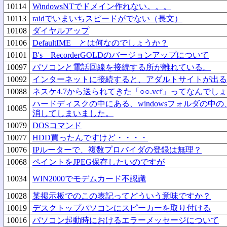
10114
WindowsNTでドメイン作れない。。。
10113
raidでいまいちスピードがでない（長文）
10108
ダイヤルアップ
10106
DefaultIME とは何なのでしょうか？
10101
B's RecorderGOLDのバージョンアップについて
10097
パソコンと電話回線を接続する所が離れている。
10092
インターネットに接続すると、アダルトサイトが出る
10088
ネスケ4.7から送られてきた「○○.vcf」ってなんでし
ハードディスクの中にある、windowsフォルダの中
10085
消してしまいました。
10079
DOSコマンド
10077
HDD買ったんですけど・・・・
10076
IPルーターで、複数プロバイダの登録は無理？
10068
ペイントをJPEG保存したいのですが
10034
WIN2000でモデムカード不認識
10028
某掲示板でのこの表記ってどういう意味ですか？
10019
デスクトップパソコンにスピーカーを取り付ける
10016
パソコン起動時におけるエラーメッセージについて