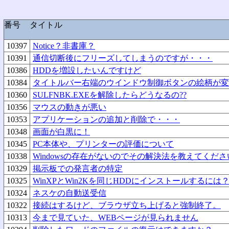
番号
タイトル
10397
Notice？非書庫？
10391
通信切断後にフリーズしてしまうのですが・・・
10386
HDDを増設したいんですけど
10384
タイトルバー右端のウインドウ制御ボタンの絵柄が変
10360
SULFNBK.EXEを解除したらどうなるの??
10356
マウスの動きが悪い
10353
アプリケーションの追加と削除で・・・
10348
画面が白黒に！
10345
PC本体や、プリンターの評価について
10338
Windowsの存在がないのでその解決法を教えてくださ
10329
掲示板での発言者の特定
10325
WinXPとWin2Kを同じHDDにインストールするには
10324
ネスケの自動送受信
10322
接続はするけど、ブラウザ立ち上げると強制終了。
10313
今まで見ていた、WEBページが見られません