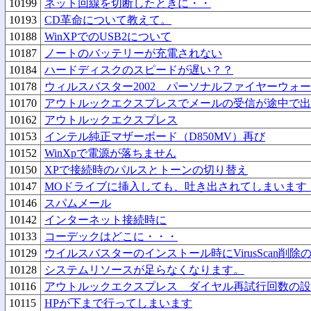
10199
ネット回線を切断したときに・・
10193
CD革命について教えて。
10188
WinXPでのUSB2について
10187
ノートのバッテリーが充電されない
10184
ハードディスクのスピードが遅い？？
10178
ウィルスバスター2002 パーソナルファイヤーウォ
10170
アウトルックエクスプレスでメールの受信が途中で出
10162
アウトルックエクスプレス
10153
インテル純正マザーボード（D850MV）再び
10152
WinXpで電源が落ちません
10150
XPで接続時のパルスとトーンの切り替え
10147
MOドライブに挿入しても、吐き出されてしまいます
10146
スパムメール
10142
インターネット接続時に
10133
コーデックはどこに・・・
10129
ウイルスバスターのインストール時にVirusScan削
10128
システムリソースが足らなくなります。
10116
アウトルックエクスプレス ダイヤル再試行回数の
10115
HPが下まで行ってしまいます