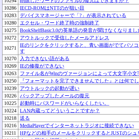
10294
削除したワードのファイルの復元はできますか？
10286
IECD-ROMはNTTのが狙い目
10283
デバイスマネージャーで「?」が表示されている
10280
エクセル・ワード終了時の強制終了
10275
BookShelfBasic3.0の英単語の発音が聞けなくなりま
10272
アウトルックで受信したメールアドレス
IEのリンクをクリックすると、青い画面がでてパソ
10271
す
10270
入力できない語がある
10269
IEの修復ができない
10263
ファイル名がWinのヴァージョンによって大文字小文
10250
『フォーマットを完了できませんでした』とは何でし
10239
アウトルックの起動が遅い
10226
バックアップしたメールの復元
10225
起動時にパスワードがいらなくしたい。
10224
LAN内蔵ってどういうことですか？
10218
送る
10216
MediaPlayerでインターネットラジオに接続できない
10211
HPなどの相手のメールをクリックするとJUSTのシ