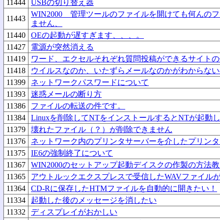
11444
USBの切り替え器
WIN2000 管理ツールのファイルを開けても何んの
11443
ません、
11440
OEの起動が遅すぎます、、、。
11427
電源が突然消える
11419
ワード、エクセルそれぞれ質問投稿ができるサイトの
11418
ウイルスなのか、いたずらメールなのかがわからない
11399
ネットワークパスワードについて
11393
迷惑メールの断り方
11386
ファイルの転送の件です。
11384
Linuxを削除してNTをインストールするとNTが起動
11379
壊れたファイル（？）が削除できません
11376
ネットワーク内のプリンタサーバーを介したプリンタ
11375
IE6の強制終了について
11367
WIN2000のセットアップ起動デイスクの作製の方法
11365
アウトルックエクスプレスで受信したWAVファイル
11364
CD-Rに保存したHTMファイルを自動的に開きたい！
11334
起動した後のメッセージを消したい
11332
ディスプレイがおかしい