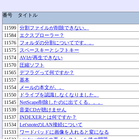
番号
タイトル
11599
分割ファイルが削除できない。
11584
エクスプローラー？
11576
フォルダの分割についてです。。
11575
スペースキーとシフトキー
11574
AVIが再生できない
11570
圧縮ソフト
11565
デフラグって何ですか？
11557
基本
11554
メールの本文が。。
11550
ドライブを認識しなくなりました。
11545
NetScape削除したのに出てくる。。。
11539
音楽CDが聴けません
11537
INDEXERとは何ですか？
11534
Let'snoteのLAN接続について
11533
ワードパッドに画像を入れると変になる