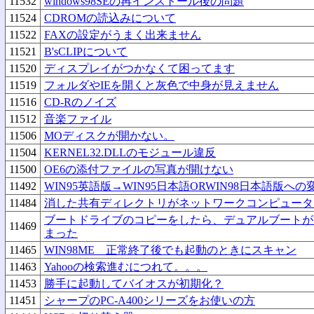
11532
windows98SEの再インストール後の問題
11524
CDROMの読込みについて
11522
FAXの設定がうまく出来ません
11521
B'sCLIPについて
11520
ディスプレイがつかなくて困ってます
11519
フォルダやIEを開くと灰色で中身が見えません
11516
CD-Rのノイズ
11512
音楽ファイル
11506
MOディスクが開かない。
11504
KERNEL32.DLLのモジュール違反
11500
OE6の添付ファイルの写真が開けない
11492
WIN95英語版→WIN95日本語ORWIN98日本語版への
11484
消した共有ディレクトリがネットワークコンピュータ
ブートドライブのコピーをしたら、デュアルブートが
11469
まった
11465
WIN98ME 正常終了後でも起動のときにスキャン
11463
Yahooの検索進むにつれて。。。
11453
勝手に起動してバイオスが初期化？
11451
シャープのPC-A400シリーズをお使いの方