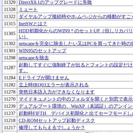
11329
DirectX8.1のアップグレードに失敗
11328
ミュート
11322
ダイヤルアップ接続時やホ-ムペ-ジからの移動がすご
11315
InetSWとは？
HDD初期化からのWIN9＊のセットUP（但しリカバ
11305
い）
11302
netscapeを完全に除去したい又はPCを買ってきた時
11301
WIN95のセットアップ
11298
netscapeを除去
起動してすぐに強制終了が出るとフォントの設定だけ
11287
す。
11284
Eドライブが開けません
11282
立上時IRQ03エラーが表示される
11278
突然日本語入力ができなくなります
11270
マイドキュメントの中のフォルダを開くと別窓で表示
11239
デュアルブート環境の、WinXP（未認証）のアンイ
11237
起動時FIFTH デバイス初期化と出てセーフモード
11218
CD-ROMセットアップ起動ディスク
11217
修理してもらえるでしょうか？