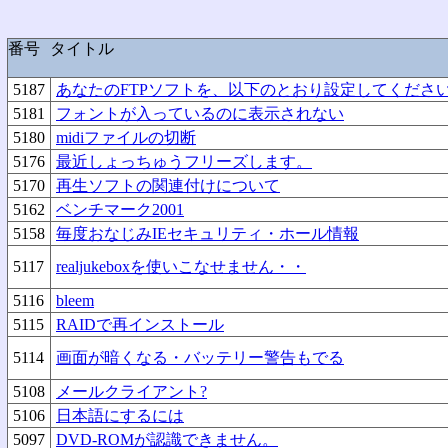
番号
タイトル
5187
あなたのFTPソフトを、以下のとおり設定してくださ
5181
フォントが入っているのに表示されない
5180
midiファイルの切断
5176
最近しょっちゅうフリーズします。
5170
再生ソフトの関連付けについて
5162
ベンチマーク2001
5158
毎度おなじみIEセキュリティ・ホール情報
5117
realjukeboxを使いこなせません・・
5116
bleem
5115
RAIDで再インストール
5114
画面が暗くなる・バッテリー警告もでる
5108
メールクライアント?
5106
日本語にするには
5097
DVD-ROMが認識できません。