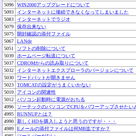
5096
WIN2000アップグレードについて
5093
インターネットに接続できなくなってしまいました
5083
インターネットでラジオ
5079
保存出来ない
5075
開封確認の添付ファイル
5067
LANde
5051
ソフトの削除について
5039
ホームページ転送について
5037
CDROMからの読み取りについて
5032
インターネットエクスプローラのバージョンについて
5030
ワードパットが開きません
5023
TOMCATの設定がうまくいかない
5019
アイコンの関連性
5012
パソコン起動時に電源がおちる
4996
ソーテックのパソコンでCPUをパワーアップさせたい
4995
RUNNUPとは？
4990
新しくHDを購入しようと思うのですが・・・
4989
Eメールの添付ファイルは何MB迄ですか？
4985
ツールバーがない