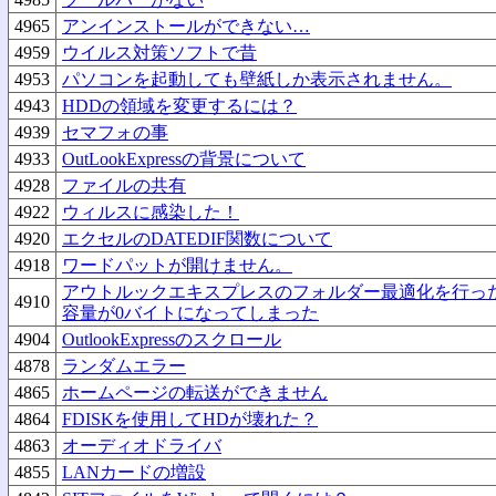
4965
アンインストールができない…
4959
ウイルス対策ソフトで昔
4953
パソコンを起動しても壁紙しか表示されません。
4943
HDDの領域を変更するには？
4939
セマフォの事
4933
OutLookExpressの背景について
4928
ファイルの共有
4922
ウィルスに感染した！
4920
エクセルのDATEDIF関数について
4918
ワードパットが開けません。
アウトルックエキスプレスのフォルダー最適化を行っ
4910
容量が0バイトになってしまった
4904
OutlookExpressのスクロール
4878
ランダムエラー
4865
ホームページの転送ができません
4864
FDISKを使用してHDが壊れた？
4863
オーディオドライバ
4855
LANカードの増設