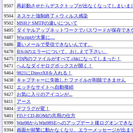
9507
再起動させたらデスクトップが出なくなってしまいま
9504
ネスケと強制終了＋ウィルス感染
9502
MSHとSMTPの違いについて
9495
ダイヤルアップネットワークでパスワードが保存でき
9487
Wscriptが大量に…
9486
重いメールで受信できないんです。
9478
IE6.0のエラーについて、おしえて下さい。
9475
FD内のファイルがすべて.chkになってしまった！
9471
へんなダイヤログボックスが開く！
9464
9821にDirectX8を入れる！
9438
キャプチャーに失敗したファイルが削除できません
9432
エッチなサイトへ自動接続
9427
お気に入りのアイコンが...
9411
アース
9404
デフラグが変！
9401
FDとCD-ROMの共用の仕方
9399
Win98からWin98SEへのアップデート後ログオンでき
9394
画面が頻繁に動かなくなり、エラーメッセージが出ま