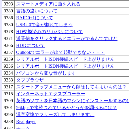
9393
スマートメディアに曲を入れる
9389
言語の違いについて
9386
RAID0+1について
9380
USB2.0で音が割れてしまう
9378
HD交換済みのリカバリについて
9371
送受信をクリックするとエラーがでるんですけど
9366
HDDについて
9357
Outlookでエラーが出て起動できない・・・
9339
シリアルポートISDN接続スピード上がりません
9336
シリアルポートISDN接続スピード上がりません
9334
パソコンから変な音がします
9333
タブブラウザ
9317
スタートアップメニューから削除してもよいものは？
9315
インターネットエクスプローラー
9309
英語のソフトを日本語のマシンにインストールするの
9301
56kbpsで接続されているかどうかを調べるには？
9296
漢字変換でフリーズしてしまいます。
9288
Realplayer
9287
モデム