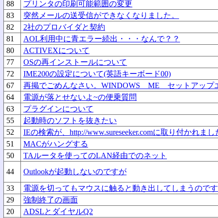
88
プリンタの印刷可能範囲の変更
83
突然メールの送受信ができなくなりました。
82
2社のプロバイダと契約
81
AOL利用中に青エラー続出・・・なんで？？
80
ACTIVEXについて
77
OSの再インストールについて
72
IME200の設定について(英語キーボード00)
67
再掲でごめんなさい。WINDOWS ME セットアッ
64
電源が落とせないよ~の便乗質問
63
プラグインについて
55
起動時のソフトを抜きたい
52
IEの検索が、http://www.sureseeker.comに取り付かれまし
51
MACがハングする
50
TAルータを使ってのLAN経由でのネット
44
Outlookが起動しないのですが
33
電源を切ってもマウスに触ると動き出してしまうのです
29
強制終了の画面
20
ADSLとダイヤルQ2