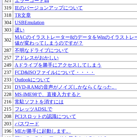
321
エラーコード44
319
IEのバージョンアップについて
318
TR文章
304
USBEmulation
303
遅い
MACのイラストレーター8のデータをWinのイラストレ
302
値が変わってしまうのですが？
287
不明なドライブについて
257
アドレスがおかしい
249
Aドライブを勝手にアクセスしてしまう
237
FCD&ISOファイルについて・・・・
233
Outlookについて
231
DVD-RAMの音声がノイズしかならくなった。
228
MS-IME98で、直接入力すると
216
常駐ソフトを消すには
215
フレッツADSLで
208
PCIスロットの認識について
203
パスワード
196
MEが勝手に起動します。