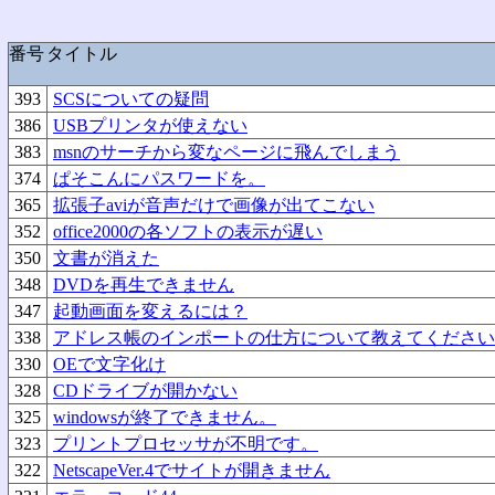
番号
タイトル
393
SCSについての疑問
386
USBプリンタが使えない
383
msnのサーチから変なページに飛んでしまう
374
ぱそこんにパスワードを。
365
拡張子aviが音声だけで画像が出てこない
352
office2000の各ソフトの表示が遅い
350
文書が消えた
348
DVDを再生できません
347
起動画面を変えるには？
338
アドレス帳のインポートの仕方について教えてください
330
OEで文字化け
328
CDドライブが開かない
325
windowsが終了できません。
323
プリントプロセッサが不明です。
322
NetscapeVer.4でサイトが開きません