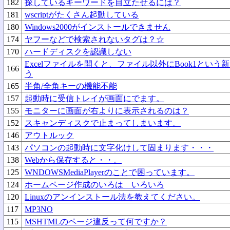
182
探しているキーワードを目立たせるには？
181
wscriptがたくさん起動している
180
Windows2000がインストールできません
174
ヤフーなどで検索されないタグは？☆
170
ハードディスクを認識しない
Excelファイルを開くと、ファイル以外にBook1とい
166
う
165
半角/全角キーの機能不能
157
起動時に受信トレイが画面にでます。
155
モニターに画面が右よりに表示されるのは？
152
スキャンディスクで止まってしまいます。
146
アウトルック
143
パソコンの起動時に文字化けして固まります・・・
138
Webから保存すると・・。
125
WNDOWSMediaPlayerのことで困っています。
124
ホームページ作成のいろは いろいろ
120
Linuxのアンインストール法を教えてください。
117
MP3NO
115
MSHTMLのページ違反って何ですか？