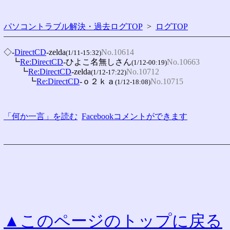
パソコントラブル解決・過去ログTOP
>
ログTOP
◇-
DirectCD
-zelda
No.10614
(1/11-15:32)
　┗
Re:DirectCD
-ひよこ名無しさん
No.10663
(1/12-00:19)
　　┗
Re:DirectCD
-zelda
No.10712
(1/12-17:22)
　　　┗
Re:DirectCD
-ｏ２ｋａ
No.10715
(1/12-18:08)
「何か一言」を読む
Facebookコメントができます
▲このページのトップに戻る