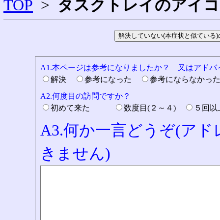
TOP
>
タスクトレイのアイコ
A1.本ページは参考になりましたか？ 又はアド
解決
参考になった
参考にならなかっ
A2.何度目の訪問ですか？
初めて来た
数度目(２～４)
５回
A3.何か一言どうぞ(ア
きません)