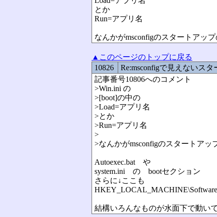
Load=アプリ名
とか
Run=アプリ名
なんかがmsconfigのスタートア
▲このページのトップに戻る
10826
Re:msconfigで見えない
記事番号10806へのコメント
>Win.ini の
>[boot]の中の
>Load=アプリ名
>とか
>Run=アプリ名
>
>なんかがmsconfigのスタート
Autoexec.bat や
system.ini の bootセクション
さらに↓ここも
HKEY_LOCAL_MACHINE\Software\Mic
結構いろんなものが水面下で動いてます