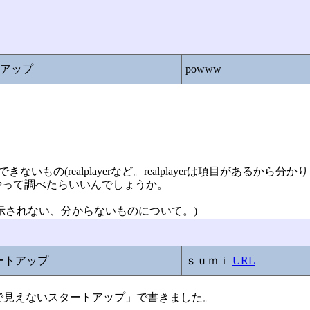
トアップ
powww
きないもの(realplayerなど。realplayerは項目があるから分か
やって調べたらいいんでしょうか。
示されない、分からないものについて。)
タートアップ
ｓｕｍｉ
URL
configで見えないスタートアップ」で書きました。