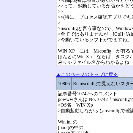
>>realplayerは項目があるから分
>>って、起動しているか否かをど
>>
>>(特に、プロセス確認アプリで
>
>msconfigと言う事なので、Window
>全てではありませんが、[Ctrl]+[Alt]
>今動いているソフトがでますね。
WIN XP には Msconfig が有る
ほんとにWin Xp ならば タス
みりゃファイル名からわかるよね
▲このページのトップに戻る
10806
Re:msconfigで見えないス
記事番号10742へのコメント
powwwさんは No.10742「ms
>OS名：WIN Xp
>自動起動しながらもmsconfigで
Win.ini の
[boot]の中の