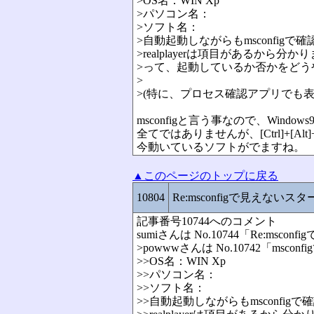
>OS名：WIN Xp
>パソコン名：
>ソフト名：
>自動起動しながらもmsconfigで確認で
>realplayerは項目があるから分か
>って、起動しているか否かをどう
>
>(特に、プロセス確認アプリでも
msconfigと言う事なので、Windows
全てではありませんが、[Ctrl]+[Alt]+
今動いているソフトがでますね。
▲このページのトップに戻る
10804
Re:msconfigで見えないス
記事番号10744へのコメント
sumiさんは No.10744「Re:m
>powwwさんは No.10742「m
>>OS名：WIN Xp
>>パソコン名：
>>ソフト名：
>>自動起動しながらもmsconfigで確認