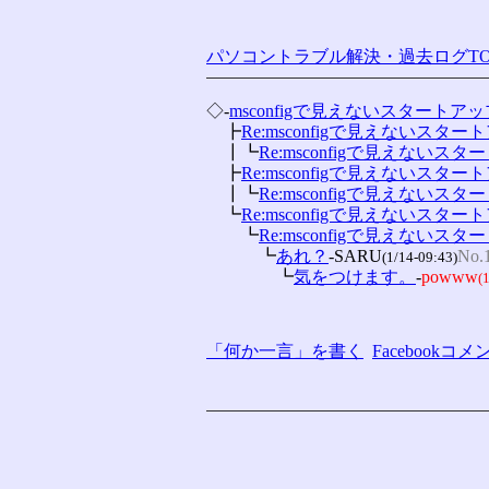
パソコントラブル解決・過去ログTO
◇-
msconfigで見えないスタートアッ
　┣
Re:msconfigで見えないスター
　┃┗
Re:msconfigで見えないス
　┣
Re:msconfigで見えないスター
　┃┗
Re:msconfigで見えないス
　┗
Re:msconfigで見えないスター
　　┗
Re:msconfigで見えないス
　　　┗
あれ？
-SARU
No.
(1/14-09:43)
　　　　┗
気をつけます。
-
powww
(
「何か一言」を書く
Facebook