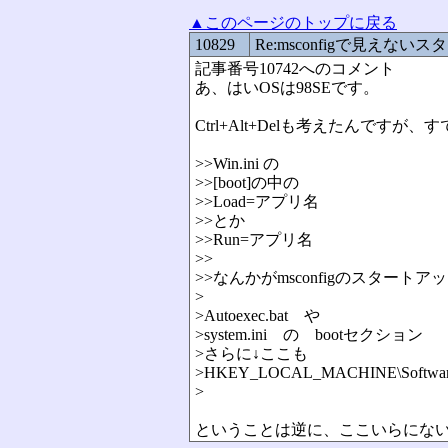
▲このページのトップに戻る
10829
Re:msconfigで見えない
記事番号10742へのコメント
あ、はいOSは98SEです。
Ctrl+Alt+Delも考えたんで
>>Win.ini の
>>[boot]の中の
>>Load=アプリ名
>>とか
>>Run=アプリ名
>>
>>なんかがmsconfigのスター
>
>Autoexec.bat や
>system.ini の bootセクション
>さらに↓ここも
>HKEY_LOCAL_MACHINE\Software\Mi
>
ということは逆に、ここいらにな