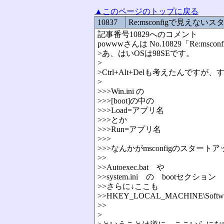
▲このページのトップに戻る
10837
Re:msconfigで見えない
記事番号10829へのコメント
powwwさんは No.10829「Re:
>あ、はいOSは98SEです。
>
>Ctrl+Alt+Delも考えたん
>
>>>Win.ini の
>>>[boot]の中の
>>>Load=アプリ名
>>>とか
>>>Run=アプリ名
>>>
>>>なんかがmsconfigのスター
>>
>>Autoexec.bat や
>>system.ini の bootセクション
>>さらに↓ここも
>>HKEY_LOCAL_MACHINE\Software\M
>>
>