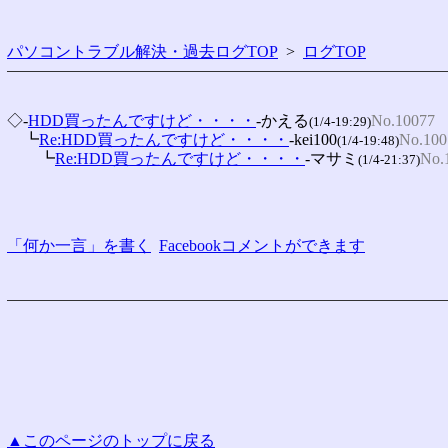
パソコントラブル解決・過去ログTOP
>
ログTOP
◇-
HDD買ったんですけど・・・・
-かえる
No.10077
(1/4-19:29)
　┗
Re:HDD買ったんですけど・・・・
-kei100
No.100
(1/4-19:48)
　　┗
Re:HDD買ったんですけど・・・・
-マサミ
No.
(1/4-21:37)
「何か一言」を書く
Facebookコメントができます
▲このページのトップに戻る