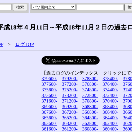
18年４月11日～平成18年11月２日の過去
P
>
ログTOP
【過去ログのインデックス クリックにて
379600-
379200-
378800-
378400-
3780
377600-
377200-
376800-
376400-
3760
375600-
375200-
374800-
374400-
3740
373600-
373200-
372800-
372400-
3720
371600-
371200-
370800-
370400-
3700
369600-
369200-
368800-
368400-
3680
367600-
367200-
366800-
366400-
3660
365600-
365200-
364800-
364400-
3640
363600-
363200-
362800-
362400-
3620
361600-
361200-
360800-
360400-
3600