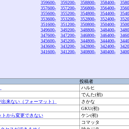
359600-
359200-
358800-
358400-
3580
357600-
357200-
356800-
356400-
3560
355600-
355200-
354800-
354400-
3540
353600-
353200-
352800-
352400-
3520
351600-
351200-
350800-
350400-
3500
349600-
349200-
348800-
348400-
3480
347600-
347200-
346800-
346400-
3460
345600-
345200-
344800-
344400-
3440
343600-
343200-
342800-
342400-
3420
341600-
341200-
340800-
340400-
3400
投稿者
。
ハルヒ
でんた(初)
が出来ない（フォーマット）
さかな
GKU(初)
4ビットから変更できない
ケン(初)
コマッタ