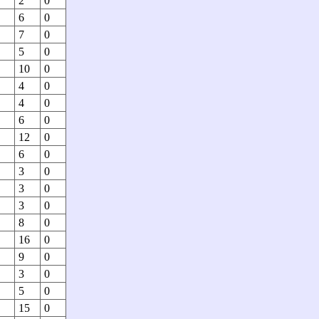
2
0
6
0
7
0
5
0
10
0
4
0
4
0
6
0
12
0
6
0
3
0
3
0
3
0
8
0
16
0
9
0
3
0
5
0
15
0