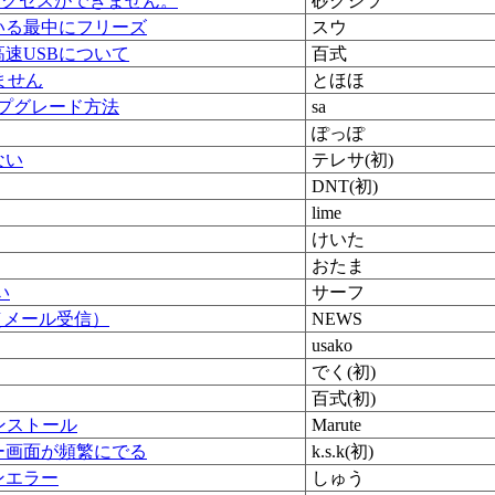
アクセスができません。
砂クジラ
いる最中にフリーズ
スウ
高速USBについて
百式
ません
とほほ
アップグレード方法
sa
ぽっぽ
ない
テレサ(初)
DNT(初)
lime
けいた
おたま
い
サーフ
（メール受信）
NEWS
usako
でく(初)
百式(初)
をインストール
Marute
ー画面が頻繁にでる
k.s.k(初)
ンエラー
しゅう