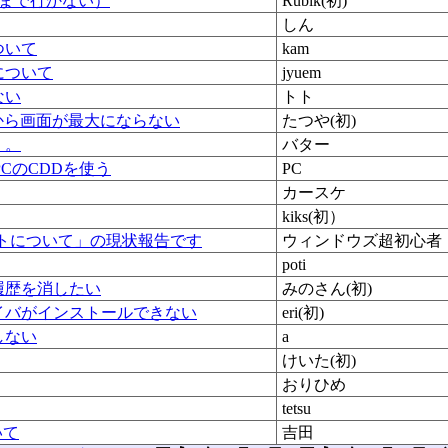
Sまで行かない）
Rubik(初)
しん
ついて
kam
について
jyuem
ない
トト
から画面が最大にならない
たつや(初)
・。
バター
CのCDDを使う
PC
カースケ
kiks(初）
トについて」の現状報告です
ウィンドウズ超初心者
poti
履歴を消したい
みのさん(初)
イバがインストールできない
eri(初)
しない
a
けいた(初)
おりひめ
tetsu
いて
吉田