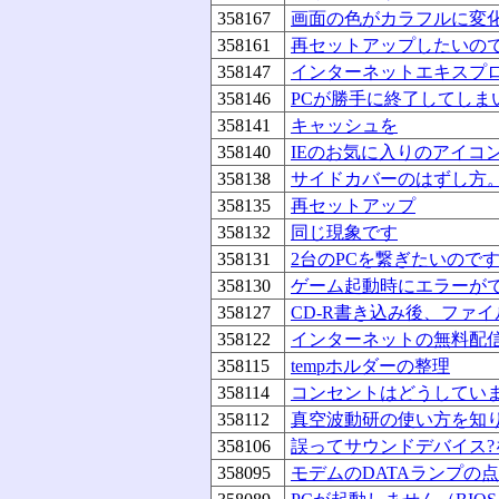
358167
画面の色がカラフルに変
358161
再セットアップしたいの
358147
インターネットエキスプ
358146
PCが勝手に終了してしま
358141
キャッシュを
358140
IEのお気に入りのアイコ
358138
サイドカバーのはずし方
358135
再セットアップ
358132
同じ現象です
358131
2台のPCを繋ぎたいので
358130
ゲーム起動時にエラーがでる（
358127
CD-R書き込み後、ファ
358122
インターネットの無料配
358115
tempホルダーの整理
358114
コンセントはどうしてい
358112
真空波動研の使い方を知
358106
誤ってサウンドデバイス
358095
モデムのDATAランプの