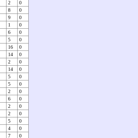
2
0
8
0
9
0
1
0
6
0
5
0
16
0
14
0
2
0
14
0
5
0
5
0
2
0
6
0
2
0
2
0
5
0
4
0
7
0