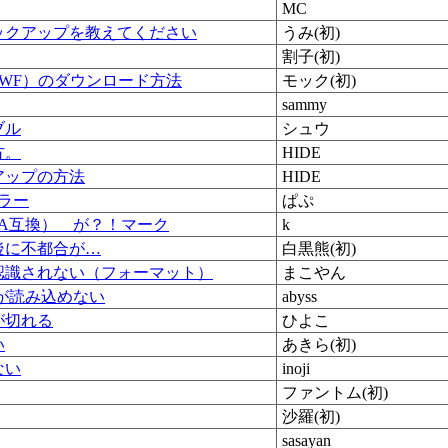
MC
ックアップを教えてください
うみ(初)
割子(初)
WF）のダウンロード方法
モック(初)
sammy
ブル
シュウ
方。
HIDE
アップの方法
HIDE
eエラー
ぱぷ
A互換） が？！マーク
k
後に不都合が…
白黒熊(初)
認識されない（フォーマット）
まこやん
Dが読み込めない
abyss
が切れる
ひよこ
い
あきら(初)
ない
inoji
ファントム(初)
沙羅(初)
sasayan