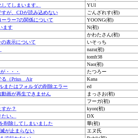
化してしまいます。
YUI
ですが、CDが読み込めない
ごんざれす(初)
ローラー7の関係について
YOONG(初)
います
N(初)
かわたさん(初)
ンの表示について
いそっち
。
nazu(初)
tomfr38
Nao(初)
すが・・・
たつろー
Prius Air
Kana
イルまたはフォルダの削除エラー
ed
信動画が再生できません
まっさお(初)
フーガ(初)
ますか？
kyon(初)
りたい。
DX
?を削除してしまいました
華(初)
点滅が止まらない
エヌ氏