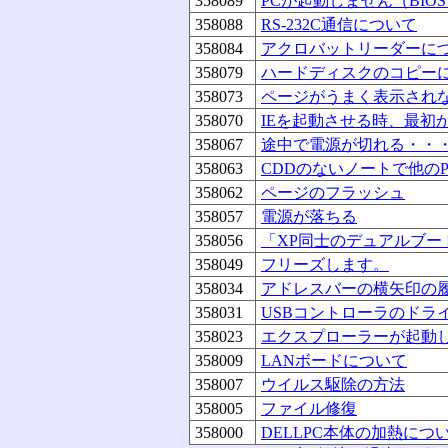
358089
PCが起動しません（BIO
358088
RS-232C通信について
358084
アクロバットリーダーに
358079
ハードディスクのコピー
358073
ページがうまく表示され
358070
IEを起動させる時、最初
358067
途中で電源が切れる・・
358063
CDDのないノートで他のP
358062
ページのフラッシュ
358057
電源が落ちる
358056
「XP同士のデュアルブー
358049
フリーズします。
358034
アドレスバーの横矢印の
358031
USBコントローラのドラ
358023
エクスプローラーが起動
358009
LANボードについて
358007
ウイルス駆除の方法
358005
ファイル修復
358000
DELLPC本体の加熱につ