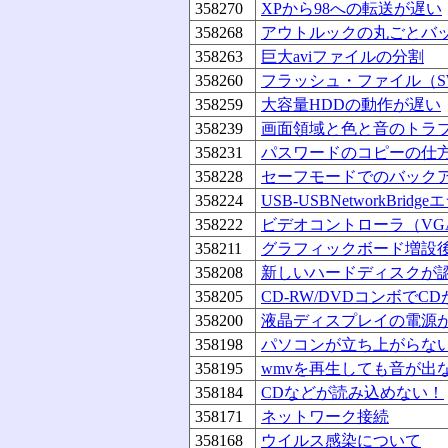
358270
XPから98への転送が遅い
358268
アウトルックの丸ごとバ
358263
巨大aviファイルの分割
358260
フラッシュ・ファイル（S
358259
大容量HDDの動作が遅い
358239
画面領域と色と音のトラ
358231
パスワードのコピーの仕
358228
セーフモードでのバック
358224
USB-USBNetworkBridg
358222
ビデオコントローラ（VG
358211
グラフィックボード増設
358208
新しいハードディスクが
358205
CD-RW/DVDコンボでC
358200
液晶ディスプレイの電源
358198
パソコンが立ち上がらな
358195
wmvを再生しても音が出
358184
CDなどが読み込めない！
358171
ネットワーク接続
358168
ウイルス感染について