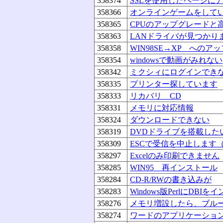
358374
SSLを使用したページに
358366
オンラインゲームをして
358365
CPUのアップグレードと
358363
LANドライバが見つかり
358358
WIN98SE→XP への
358354
windowsで動画がみれない
358342
ミクシィにログインでき
358335
プリンター探しています
358333
リカバリ CD
358331
メモリに対応情報
358324
ダウンロードできない
358319
DVDドライブを搭載した
358309
ESCで受信を中止します
358297
Excelのみ印刷できません
358285
WIN95 再インストール
358284
CD-R/RWの書き込みが
358283
Windows版PerlにDBI
358276
メモリ増設したら、ブル
358274
ワードのアプリケーショ