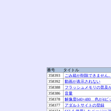
番号
タイトル
358393
ごみ箱が削除できません
358392
動画が表示されない
358388
フラッシュメモリの普及
358386
音量
358378
解像度640×480 色が
358377
アダルトサイトの登録