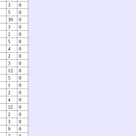
3
0
5
0
39
0
3
0
2
0
5
0
4
0
2
0
3
0
12
0
5
0
1
0
2
0
4
0
12
0
2
0
3
0
9
0