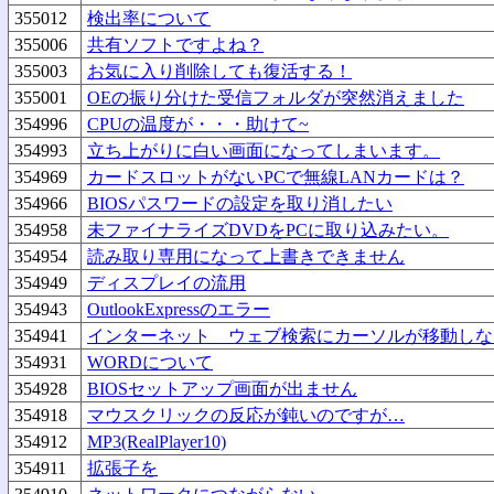
355012
検出率について
355006
共有ソフトですよね？
355003
お気に入り削除しても復活する！
355001
OEの振り分けた受信フォルダが突然消えました
354996
CPUの温度が・・・助けて~
354993
立ち上がりに白い画面になってしまいます。
354969
カードスロットがないPCで無線LANカードは？
354966
BIOSパスワードの設定を取り消したい
354958
未ファイナライズDVDをPCに取り込みたい。
354954
読み取り専用になって上書きできません
354949
ディスプレイの流用
354943
OutlookExpressのエラー
354941
インターネット ウェブ検索にカーソルが移動しな
354931
WORDについて
354928
BIOSセットアップ画面が出ません
354918
マウスクリックの反応が鈍いのですが…
354912
MP3(RealPlayer10)
354911
拡張子を