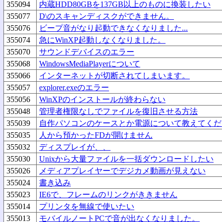
355094
内蔵HDD80GBを137GB以上のものに換装したい
355077
D\のスキャンディスクができません。
355076
ビープ音がなり起動できなくなりました...
355074
急にWinXP起動しなくなりました。
355070
サウンドデバイスのエラー
355068
WindowsMediaPlayerについて
355066
インターネットが切断されてしまいます。
355057
explorer.exeのエラー
355056
WinXPのインストールが終わらない
355048
管理者権限なしでファイルを復旧させる方法
355039
自作パソコンのケースとか電源について教えてくだ
355035
人から預かったFDが開けません
355032
ディスプレイが、、
355030
Unixから大量ファイルを一括ダウンロードしたい
355026
メディアプレイヤーでデジカメ動画が見えない
355024
書き込み
355023
IE6で、フレームのリンクがききません
355014
プリンタを無線で使いたい
355013
モバイルノートPCで音が出なくなりました。