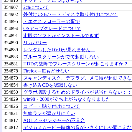
354910
ネットワークにつながらない
354907
2chについて
354902
外付けUSBハードディスク取り付けについて
354895
・エクスプローラーの事で
354894
OSアップグレードについて
354891
市販のソフトがインストールできず
354890
リカバリー
354889
レンタルしたDVDが見れません。
354883
ブルースクリーンがでて起動しない
354881
HDDの故障でブルースクリーンが起こりますか？
354878
Firefox→IEもどせない
354870
スキャンディスク、デフラグ、メモ帳が起動できな
354854
書き込みCDを認識しない
354850
グラボ増設するためのドライバが見当たらない；；
354829
win98・2000が立ち上がらなくなりました
354826
コピー・貼り付けについて
354821
無線ランが繋がりにくい
354817
AOLメッセンジャーの不具合
354812
デジカメムービー映像の音が小さくにしか聞こえな