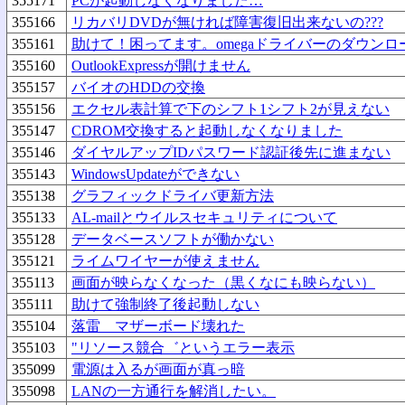
355171
PCが起動しなくなりました…
355166
リカバリDVDが無ければ障害復旧出来ないの???
355161
助けて！困ってます。omegaドライバーのダウンロ
355160
OutlookExpressが開けません
355157
バイオのHDDの交換
355156
エクセル表計算で下のシフト1シフト2が見えない
355147
CDROM交換すると起動しなくなりました
355146
ダイヤルアップIDパスワード認証後先に進まない
355143
WindowsUpdateができない
355138
グラフィックドライバ更新方法
355133
AL-mailとウイルスセキュリティについて
355128
データベースソフトが働かない
355121
ライムワイヤーが使えません
355113
画面が映らなくなった（黒くなにも映らない）
355111
助けて強制終了後起動しない
355104
落雷 マザーボード壊れた
355103
"リソース競合゛というエラー表示
355099
電源は入るが画面が真っ暗
355098
LANの一方通行を解消したい。