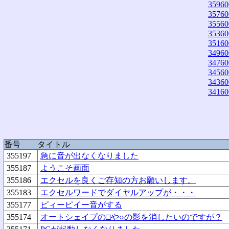
35960
35760
35560
35360
35160
34960
34760
34560
34360
34160
番号
タイトル
355197
急に音が出なくなりました
355187
ようこそ画面
355186
エクセルを良くご存知の方お願いします。
355183
エクセルワードでダイヤルアップが・・・
355177
ピィーピイー音がする
355174
オートシェイプの□や○の影を消したいのですが？