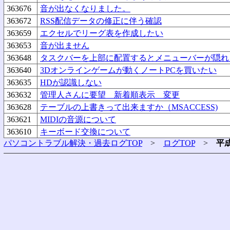
363676
音が出なくなりました。
363672
RSS配信データの修正に伴う確認
363659
エクセルでリーグ表を作成したい
363653
音が出ません
363648
タスクバーを上部に配置するとメニューバーが隠れ
363640
3Dオンラインゲームが動くノートPCを買いたい
363635
HDが認識しない
363632
管理人さんに要望 新着順表示 変更
363628
テーブルの上書きって出来ますか（MSACCESS)
363621
MIDIの音源について
363610
キーボード交換について
パソコントラブル解決・過去ログTOP
>
ログTOP
>
平