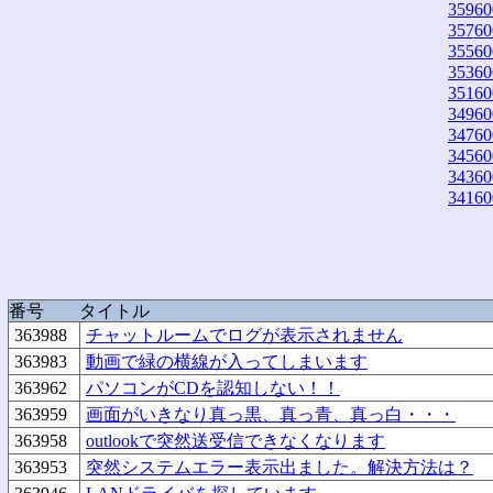
35960
35760
35560
35360
35160
34960
34760
34560
34360
34160
番号
タイトル
363988
チャットルームでログが表示されません
363983
動画で緑の横線が入ってしまいます
363962
パソコンがCDを認知しない！！
363959
画面がいきなり真っ黒、真っ青、真っ白・・・
363958
outlookで突然送受信できなくなります
363953
突然システムエラー表示出ました。解決方法は？