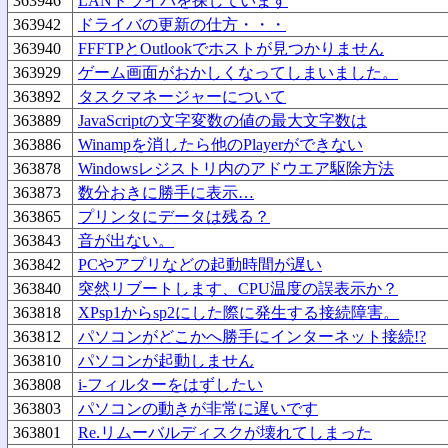
363946
LANドライバを探しています
363942
ドライバの更新の仕方・・・
363940
FFFTPとOutlookでホストが見つかりません
363929
ゲーム画面がおかしくなってしまいました。
363892
タスクマネージャーについて
363889
JavaScriptの文字変数の値の最大文字数は
363886
Winampを消したら他のPlayerができない
363878
Windowsレジストリ内のアドウエア駆除方法
363873
数分おきに勝手に表示…
363865
プリンタにデータは残る？
363843
音が出ない。
363842
PCやアプリなどの起動時間が遅い
363840
突然リブートします、CPU温度の誤表示か？
363818
XPsp1からsp2にした際に発生する接続障害。
363812
パソコンがどこかへ勝手にインターネット接続!?
363810
パソコンが起動しません
363808
i-フィルターをはずしたい
363803
パソコンの動きが非常に遅いです
363801
Re.リムーバルディスクが壊れてしまった