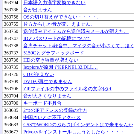
363794
日本語入力漢字変換できない
363786
音が出ません
363756
OSの切り替えができない・・・・。
363755
片方からしか音が聞こえません。
363750
送信済みアイテムから送信済みメールが消えた。
363747
IDとパスワードの記憶について
363738
音声チャット/録音中、マイクの音が小さくて、凄
363737
5150Cとグラフィックボード
363736
HDの空き容量が増えない
363735
Iexploreが原因でKERNEL32.DLL…
363726
CDが使えない
363709
DVDが再生できません
363706
ZIPファイルの中のファイル名の文字化け
363704
音が大きくなりません
363700
キーボード不具合
363685
2つのIPアドレスの登録の仕方
363684
中国さいとに不正アクセス
363683
CSSでWORDのぶらさげインデントはで来ませんか
363677
Privoxyをインストールしようとしたら・・・・