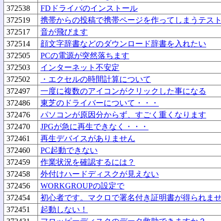
372538
FDドライバのインストール
372519
携帯からの投稿で携帯ページを作ってしまうテス
372517
音が飛びます
372514
顔文字辞書などのダウンロード辞書を入れたい
372505
PCの電源が突然落ちます
372503
インターネット不安定
372502
・エクセルの時間計算について
372497
一度に複数のアイコンがクリックした事になる
372486
東芝のドライバーについて・・・
372476
パソコンが原因分からず、すごく重くなります
372470
JPGが急に再生できなく・・・
372461
再生デバイスがありません
372460
PC起動できない
372459
作業状況を確認するには？
372458
外付けハードディスクが見えない
372456
WORKGROUPの設定で
372454
初心者です。マクロで署名付き証明書が得られま
372451
起動しない！