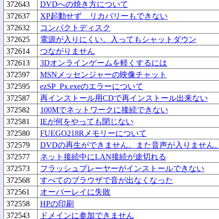
372643
DVDへの焼き方について
372637
XP起動せず リカバリーもできない
372632
コンパクトディスク
372625
電源が入りにくい。入ってもシャットダウン
372614
つながりません
372613
3Dオンラインゲームを軽くするには
372597
MSNメッセンジャーの映像チャット
372595
ezSP_Px.exeのエラーについて
372587
再インストール用CDで再インストール出来ない
372582
100Mでネットワークに接続できない
372581
IEが何をやっても閉じない
372580
FUEGO218Rメモリーについて
372579
DVDの再生ができません。また音声が入りません
372577
ネット接続中にLAN接続が途切れる
372573
フラッシュプレーヤーがインストールできない
372568
すべてのブラウザで音が出なくなった
372561
オーバーレイに失敗
372558
HPの印刷
372543
ドメインに参加できません