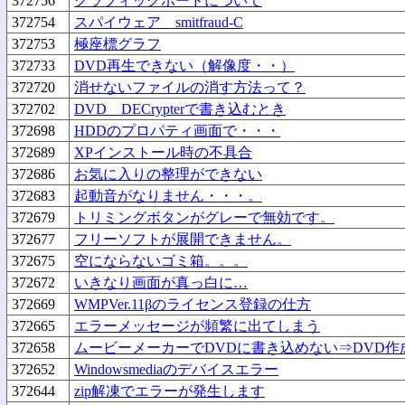
372756
グラフィックボードについて
372754
スパイウェア smitfraud-C
372753
極座標グラフ
372733
DVD再生できない（解像度・・）
372720
消せないファイルの消す方法って？
372702
DVD DECrypterで書き込むとき
372698
HDDのプロパティ画面で・・・
372689
XPインストール時の不具合
372686
お気に入りの整理ができない
372683
起動音がなりません・・・。
372679
トリミングボタンがグレーで無効です。
372677
フリーソフトが展開できません。
372675
空にならないゴミ箱。。。
372672
いきなり画面が真っ白に…
372669
WMPVer.11βのライセンス登録の仕方
372665
エラーメッセージが頻繁に出てしまう
372658
ムービーメーカーでDVDに書き込めない⇒DVD作
372652
Windowsmediaのデバイスエラー
372644
zip解凍でエラーが発生します