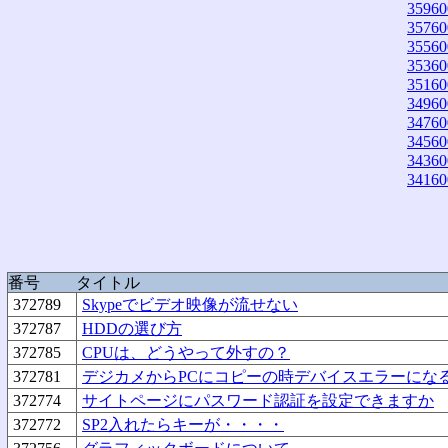
35960
35760
35560
35360
35160
34960
34760
34560
34360
34160
番号
タイトル
372789
Skypeでビデオ映像が流せない
372787
HDDの選び方
372785
CPUは、どうやって外すの？
372781
デジカメからPCにコピーの時デバイスエラーにな
372774
サイトページにパスワード認証を設定できますか
372772
SP2入れたらキーが・・・・