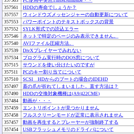
357563
PC使用中突然ThisMSImustbe・・
357561
HDDの寿命でしょうか？
357557
ウィンドウズメッセンジャーの自動更新について
357553
パワーポイントのテキストボックスの背景
357552
SYLK形式での読込エラー
357546
ネットで特定のページのみ表示できません。
357540
AVIファイル圧縮方法。
357539
DivXプレイヤーでみれない
357534
プログラム実行時のDOS窓について
357515
サウンドを使い分けたいのですが
357511
PCのキー割り当てについて
357510
SCSI HDからのブートの場合のIDEHD
357497
蓋の爪が折れてしまいました。直す方法は？
357490
HDDの交換対象機種は(A9/422CME)
357484
動画が・・・
357459
エントリポイントが見つかりません
357458
フルスクリーンモードが正常に表示されません
357457
動画を再生するとプレーヤーが強制終了する
357454
USBフラッシュメモリのドライバについて