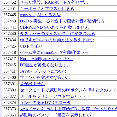
357452
メモリ増設…RAMボードが外せず…
357451
キーボードとマウスが止まる
357445
wmvをmp3にする方法
357443
DVDを再生すると途中で画像と音が途切れる
357441
CDRW/DVDをいれても作動しません
357440
タスクバーのサイズが勝手に変更される
357434
xpですがms-dosの起動方法を教え下さい
357425
CDドライバ
357418
ゲーム中にialmrnt5.dllの初期化エラー
357417
NortonAntiSpamがおかしい。
357415
PC画面が黄色くなります。
357411
JAVAアプレットについて
357400
ファンから突然変な音が…
357391
音が出ません
357384
セーフモードで起動時のF8ボタンを押すときのタ
357377
メールをプリントアウトすると・・・
357374
互換性のあるDVDデコーダ
357373
受信メールをそのままFDかCDに保存したいのです
357364
起動時のパスワード画面を表示したい