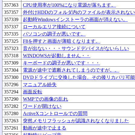
357363
CPU使用率が100%になり電源が落ちます。
357357
外付けHDDのフォルダ内のファイルが表示されない
357339
起動時Windowsインストーラの画面が消えない。
357337
ローカルエリア接続について
357335
パソコンの調子が悪いです。
357325
F8を押すと画面が薄暗くなります。
357323
音が出ない・・・サウンドデバイスがないらしい
357318
WINDOWSが起動しません・・
357309
キーボードの調子が悪いです・・・
357304
電源が途中で遮断されてしまうのですが。。
357300
DVDドライブに交換した場合、その後リカバリ可
357296
マニュアル紛失
357294
画面反転
357290
WMPでの画像の乱れ
357282
ワードが開けない
357280
ActiveXコントロールでの質問
357263
突然メモリフラッシュが認識されなくなりました
357261
動画が途中で止まる