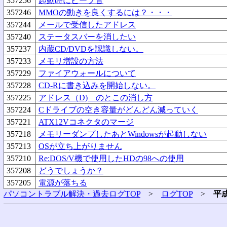
357256
起動時にビープ音
357246
MMOの動きを良くするには？・・・
357244
メールで受信したアドレス
357240
ステータスバーを消したい
357237
内蔵CD/DVDを認識しない。
357233
メモリ増設の方法
357229
ファイアウォールについて
357228
CD-Rに書き込みを開始しない。
357225
アドレス（D) のとこの消し方
357224
Cドライブの空き容量がどんどん減っていく
357221
ATX12Vコネクタのマージ
357218
メモリーダンプしたあとWindowsが起動しない
357213
OSが立ち上がりません
357210
Re:DOS/V機で使用したHDの98への使用
357208
どうでしょうか？
357205
電源が落ちる
パソコントラブル解決・過去ログTOP
>
ログTOP
>
平