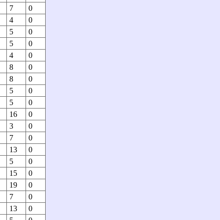
7
0
4
0
5
0
5
0
4
0
8
0
8
0
5
0
5
0
16
0
3
0
7
0
13
0
5
0
15
0
19
0
7
0
13
0