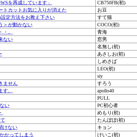
OWSを再成しています」
CB750FB(初)
ートカットお気に入りが消えた
お豆
の設定方法をお教え下さい
すて猫
う＞が動かない
COCO(初)
・・。
青海
来ない
窓男
名無し(初)
ー
あさしお(初)
しめさば
LEO(初)
siy
きません
すろう
ます。
apollo40
PULL
しない
PC初心者
・
めもり(初)
いて
たんぽぽ(初)
開けない
キョン
がかかってしまう
けいこ(初)