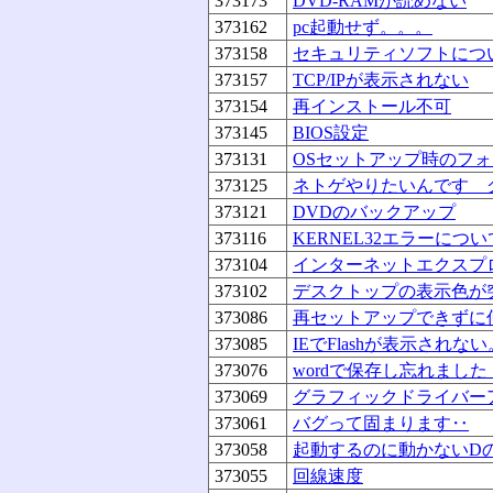
373173
DVD-RAMが読めない
373162
pc起動せず。。。
373158
セキュリティソフトにつ
373157
TCP/IPが表示されない
373154
再インストール不可
373145
BIOS設定
373131
OSセットアップ時のフ
373125
ネトゲやりたいんです 
373121
DVDのバックアップ
373116
KERNEL32エラーについ
373104
インターネットエクスプ
373102
デスクトップの表示色が
373086
再セットアップできずに
373085
IEでFlashが表示されない
373076
wordで保存し忘れまし
373069
グラフィックドライバー
373061
バグって固まります‥
373058
起動するのに動かないD
373055
回線速度