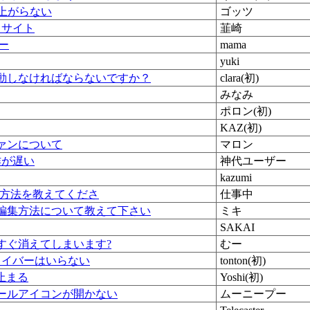
ち上がらない
ゴッツ
というサイト
韮崎
ラー
mama
yuki
動しなければならないですか？
clara(初)
みなみ
ポロン(初)
KAZ(初)
ァンについて
マロン
作が遅い
神代ユーザー
kazumi
化の方法を教えてくださ
仕事中
編集方法について教えて下さい
ミキ
SAKAI
すぐ消えてしまいます?
むー
ライバーはいらない
tonton(初)
止まる
Yoshi(初)
ールアイコンが開かない
ムーニープー