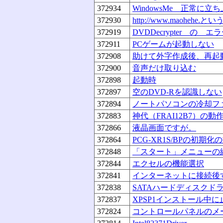
372934
WindowsMe 正常に立
372930
http://www.maohehe.
372919
DVDDecrypter の エ
372911
PCゲームが起動しない
372908
助けて外字作成後、再起
372900
音声だけ取り込む
372898
起動時
372897
空のDVD-Rを認識しない
372894
ノートパソコンの冷却フ
372883
神代（FRAI12B7）の動
372866
液晶画面ですが。
372864
PCG-XR1S/BPの初期
372848
「スタート」メニューの
372844
エクセルの機能選択
372841
インターネットに接続後
372838
SATAハードディスクド
372837
XPSP1インストール中に
372824
コントロールパネルのメ