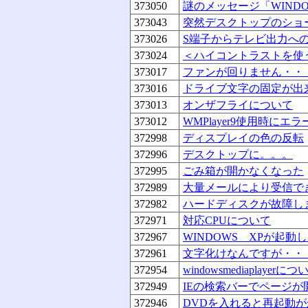
373050
謎のメッセージ「WIND
373043
突然デスクトップのショ
373026
S端子からテレビ出力へ
373024
＜ハイコントラストを使
373017
ファンが回りません・・
373016
ドライブ文字の固定が出
373013
オンザフライについて
373012
WMPlayer9使用時にエラ
372998
ディスプレイの色の反転
372996
デスクトップに。。。
372995
ごみ箱が開かなくなった
372989
大量メールにより受信で
372982
ハードディスクが故障し
372971
対応CPUについて
372967
WINDOWS XPが起動
372961
文字化けなんですが・・
372954
windowsmediaplayerにつ
372949
IEの検索バーでページが
372946
DVDを入れると再起動