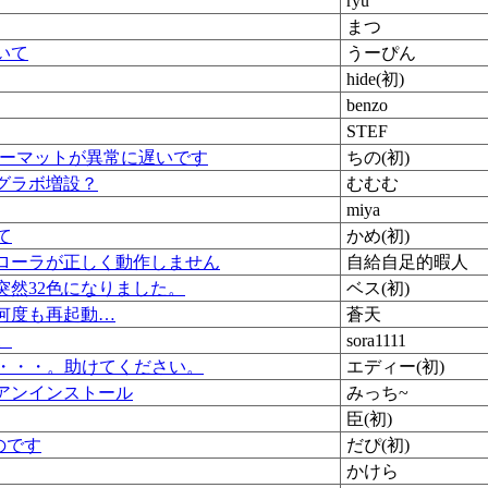
ryu
まつ
いて
うーぴん
hide(初)
benzo
STEF
ォーマットが異常に遅いです
ちの(初)
グラボ増設？
むむむ
miya
て
かめ(初)
ローラが正しく動作しません
自給自足的暇人
突然32色になりました。
ベス(初)
何度も再起動…
蒼天
。
sora1111
た・・・。助けてください。
エディー(初)
アンインストール
みっち~
臣(初)
のです
だぴ(初)
かけら