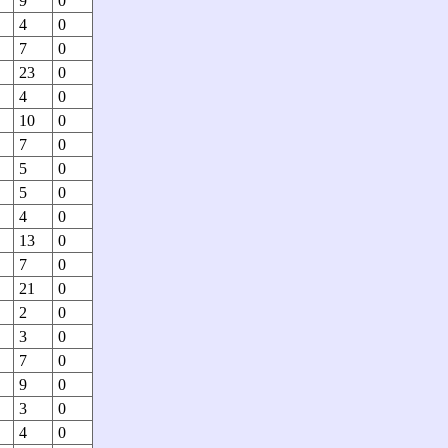
9
0
4
0
7
0
23
0
4
0
10
0
7
0
5
0
5
0
4
0
13
0
7
0
21
0
2
0
3
0
7
0
9
0
3
0
4
0