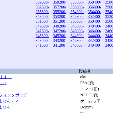
359600-
359200-
358800-
358400-
3580
357600-
357200-
356800-
356400-
3560
355600-
355200-
354800-
354400-
3540
353600-
353200-
352800-
352400-
3520
351600-
351200-
350800-
350400-
3500
349600-
349200-
348800-
348400-
3480
347600-
347200-
346800-
346400-
3460
345600-
345200-
344800-
344400-
3440
343600-
343200-
342800-
342400-
3420
341600-
341200-
340800-
340400-
3400
投稿者
います。
oku
ない
F6A(初)
トマト(初)
グラフィックボード
NECO(初)
ません＞＜
ゲームっ子
ません
Dommy