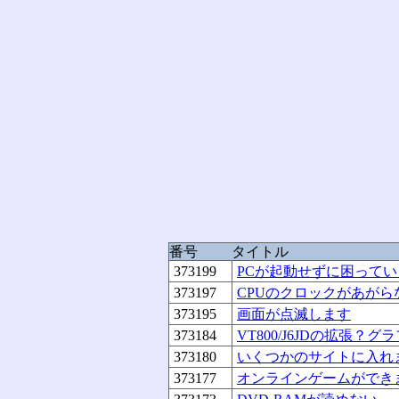
番号
タイトル
373199
PCが起動せずに困って
373197
CPUのクロックがあがら
373195
画面が点滅します
373184
VT800/J6JDの拡張？
373180
いくつかのサイトに入れ
373177
オンラインゲームができ