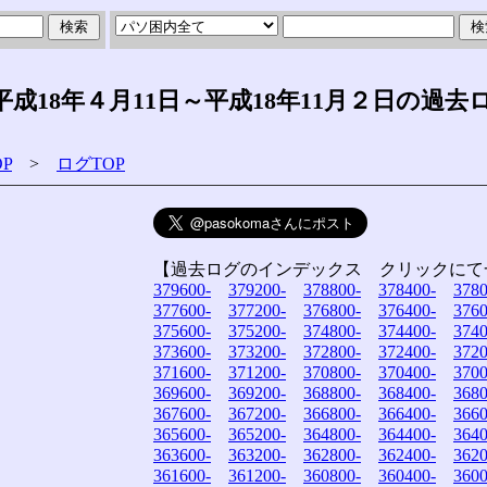
18年４月11日～平成18年11月２日の過去
P
>
ログTOP
【過去ログのインデックス クリックにて
379600-
379200-
378800-
378400-
3780
377600-
377200-
376800-
376400-
3760
375600-
375200-
374800-
374400-
3740
373600-
373200-
372800-
372400-
3720
371600-
371200-
370800-
370400-
3700
369600-
369200-
368800-
368400-
3680
367600-
367200-
366800-
366400-
3660
365600-
365200-
364800-
364400-
3640
363600-
363200-
362800-
362400-
3620
361600-
361200-
360800-
360400-
3600