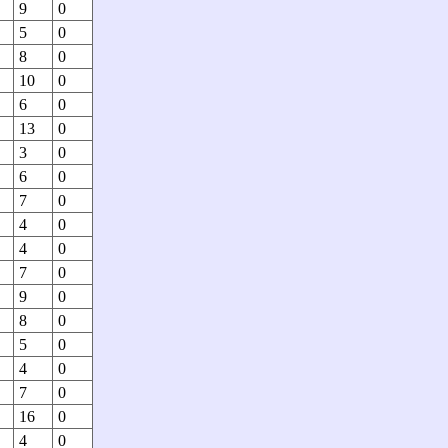
9
0
5
0
8
0
10
0
6
0
13
0
3
0
6
0
7
0
4
0
4
0
7
0
9
0
8
0
5
0
4
0
7
0
16
0
4
0