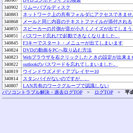
340907
DVDコンボドライブの換装
340902
リムーバブルディスク
340883
ネットワーク上の共有フォルダにアクセスできませ
340868
メールと同じ内容のテキストファイルが添付される
340855
スピーカーの片側が音が小さくノイズが出てしまう
340851
パスワード忘れ?で起動できなくなりました。
340845
F3キーでスタート・メニューが出てしまいます
340824
DVDの動画をPCへ取り込む方法
340823
Webブラウザを右クリックしたときの設定が出来ま
340822
outlookのパスワードを忘れてしまいました。
340819
ウインドウズメディアプレイヤー10
340814
スタンバイがないのですが、、
340807
LAN共有のワークグループで認識しない
パソコントラブル解決・過去ログTOP
>
ログTOP
>
平