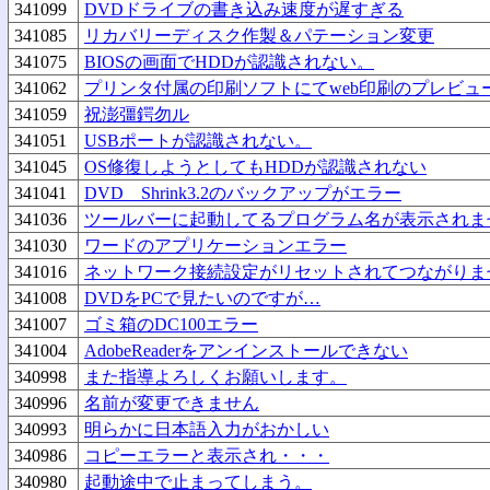
341099
DVDドライブの書き込み速度が遅すぎる
341085
リカバリーディスク作製＆パテーション変更
341075
BIOSの画面でHDDが認識されない。
341062
プリンタ付属の印刷ソフトにてweb印刷のプレビュ
341059
祝澎彊鍔勿ル
341051
USBポートが認識されない。
341045
OS修復しようとしてもHDDが認識されない
341041
DVD Shrink3.2のバックアップがエラー
341036
ツールバーに起動してるプログラム名が表示されま
341030
ワードのアプリケーションエラー
341016
ネットワーク接続設定がリセットされてつながりま
341008
DVDをPCで見たいのですが…
341007
ゴミ箱のDC100エラー
341004
AdobeReaderをアンインストールできない
340998
また指導よろしくお願いします。
340996
名前が変更できません
340993
明らかに日本語入力がおかしい
340986
コピーエラーと表示され・・・
340980
起動途中で止まってしまう。