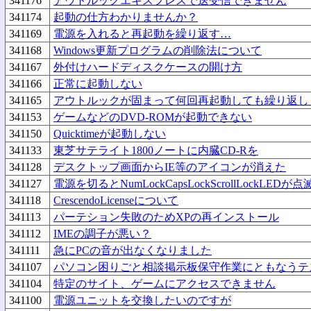
341176
アウトルックエキスプレスで送受信できません
341174
起動の仕方わかりませんか？
341169
電源を入れると再起動を繰り返す…
341168
Windows更新プログラムの削除法について
341167
外付けハードディスクケースの開け方
341166
正常に起動しない
341165
アウトルックが固まって何回再起動しても繰り返し
341153
ゲームなどのDVD-ROMが起動できない
341150
Quicktimeが起動しない
341133
東芝サテライト1800ノートに内臓CD-Rを
341128
デスクトップ画面からIE等のアイコンが消えた
341127
電源を切るとNumLockCapsLockScrollLockLEDが
341118
CrescendoLicenseについて
341113
パーテション失敗のためXPの再インストール
341112
IMEの調子が悪い？
341111
急にPCの音が出なくなりました
341107
パソコン困りごと相談掲示板保守作業にともなうテ
341104
特定のサイト、ゲームにアクセスできません
341100
電源ユニットを交換したいのですが