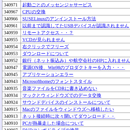
340971
起動ごとのメッセンジャサービス
340967
CPUの交換
340966
SUSELinuxのアンインストール方法
340961
以前まで認識してたUSBデバイスが認識されません
340959
リモートアクセス・・？
340955
VCDが見られません
340954
右クリックでフリーズ
340953
ダウンロードについて
340952
銀行（ネット振込み）や航空会社のHPに入れませ
340947
電源ON後、Win98のプロダクトキーを入力・・・
340945
アプリケーションエラー
340943
Microsofthomeのフォントスタイル
340935
音楽ファイルをCDRに書き込めない
340934
マックとウィンドウズでのデータ交換
340924
サウンドデバイスのインストールについて
340915
Macのファイルをウィンドウズへ移植したい
340913
ネット接続時に次々開いてダウンロード・・
340910
PCが熱暴走した場合について