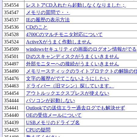
354554
レストアCD入れたら起動しなくなりました；
354547
メモリの質問で・・
354537
IEの履歴の表示方法
354536
CDのこと
354528
4700Cのマルチモニタ対応について
354524
ActiveXがうまく作動しません
354509
windowsセキュリティの画面のログオン情報がでる
354501
D\のスキャンディスクがうまくいきません
354497
外部モニターへの接続がうまくいきません
354490
メモリースティックのライトプロテクトの解除の
354476
文字の履歴がでてこないようにしたい
354463
ドライバー（旧マシン）探しています。
354454
アウトルックエクスプレスが使えない
354444
パソコンが起動しない
354441
Outlookでの送信エラー過去ログでも解決せず
354440
OEの受信メールについて
354439
USBメモリのドライブ名
354425
CPUの疑問