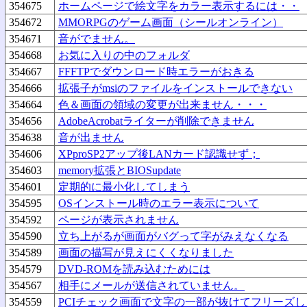
354675
ホームページで絵文字をカラー表示するには・・
354672
MMORPGのゲーム画面（シールオンライン）
354671
音がでません。
354668
お気に入りの中のフォルダ
354667
FFFTPでダウンロード時エラーがおきる
354666
拡張子がmsiのファイルをインストールできない
354664
色＆画面の領域の変更が出来ません・・・
354656
AdobeAcrobatライターが削除できません
354638
音が出ません
354606
XPproSP2アップ後LANカード認識せず；
354603
memory拡張とBIOSupdate
354601
定期的に最小化してしまう
354595
OSインストール時のエラー表示について
354592
ページが表示されません
354590
立ち上がるが画面がバグって字がみえなくなる
354589
画面の描写が見えにくくなりました
354579
DVD-ROMを読み込むためには
354567
相手にメールが送信されていません。
354559
PCIチェック画面で文字の一部が抜けてフリーズし