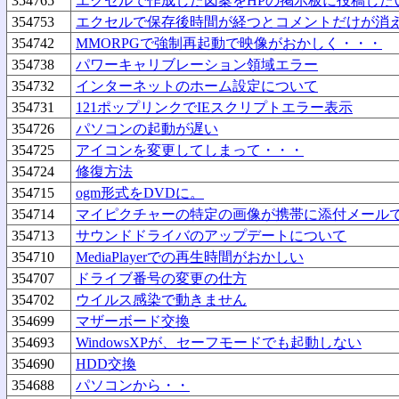
354765
エクセルで作成した図案をHPの掲示板に投稿した
354753
エクセルで保存後時間が経つとコメントだけが消
354742
MMORPGで強制再起動で映像がおかしく・・・
354738
パワーキャリブレーション領域エラー
354732
インターネットのホーム設定について
354731
121ポップリンクでIEスクリプトエラー表示
354726
パソコンの起動が遅い
354725
アイコンを変更してしまって・・・
354724
修復方法
354715
ogm形式をDVDに。
354714
マイピクチャーの特定の画像が携帯に添付メール
354713
サウンドドライバのアップデートについて
354710
MediaPlayerでの再生時間がおかしい
354707
ドライブ番号の変更の仕方
354702
ウイルス感染で動きません
354699
マザーボード交換
354693
WindowsXPが、セーフモードでも起動しない
354690
HDD交換
354688
パソコンから・・