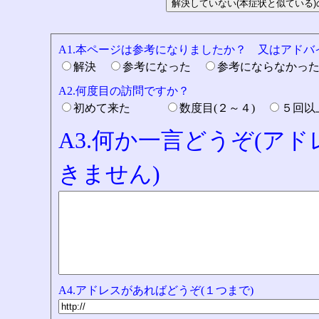
A1.本ページは参考になりましたか？ 又はアド
解決
参考になった
参考にならなかっ
A2.何度目の訪問ですか？
初めて来た
数度目(２～４)
５回
A3.何か一言どうぞ(ア
きません)
A4.アドレスがあればどうぞ(１つまで)