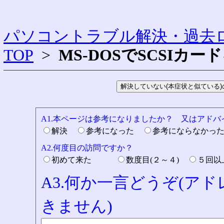
パソコントラブル解決・過去ロ
TOP
>
MS-DOSでSCSIカー
A1.本ページは参考になりましたか？ 又はアド
解決
参考になった
参考にならなかっ
A2.何度目の訪問ですか？
初めて来た
数度目(２～４)
５回
A3.何か一言どうぞ(ア
きません)