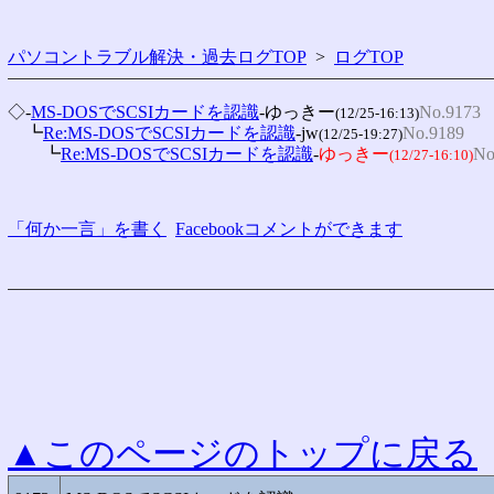
パソコントラブル解決・過去ログTOP
>
ログTOP
◇-
MS-DOSでSCSIカードを認識
-ゆっきー
No.9173
(12/25-16:13)
　┗
Re:MS-DOSでSCSIカードを認識
-jw
No.9189
(12/25-19:27)
　　┗
Re:MS-DOSでSCSIカードを認識
-
ゆっきー
No
(12/27-16:10)
「何か一言」を書く
Facebookコメントができます
▲このページのトップに戻る